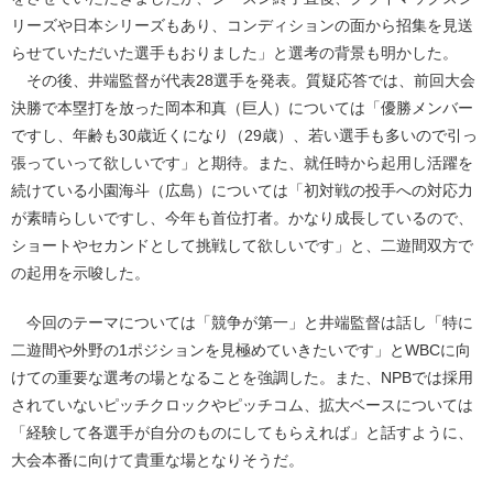
リーズや日本シリーズもあり、コンディションの面から招集を見送
らせていただいた選手もおりました」と選考の背景も明かした。
その後、井端監督が代表28選手を発表。質疑応答では、前回大会
決勝で本塁打を放った岡本和真（巨人）については「優勝メンバー
ですし、年齢も30歳近くになり（29歳）、若い選手も多いので引っ
張っていって欲しいです」と期待。また、就任時から起用し活躍を
続けている小園海斗（広島）については「初対戦の投手への対応力
が素晴らしいですし、今年も首位打者。かなり成長しているので、
ショートやセカンドとして挑戦して欲しいです」と、二遊間双方で
の起用を示唆した。
今回のテーマについては「競争が第一」と井端監督は話し「特に
二遊間や外野の1ポジションを見極めていきたいです」とWBCに向
けての重要な選考の場となることを強調した。また、NPBでは採用
されていないピッチクロックやピッチコム、拡大ベースについては
「経験して各選手が自分のものにしてもらえれば」と話すように、
大会本番に向けて貴重な場となりそうだ。