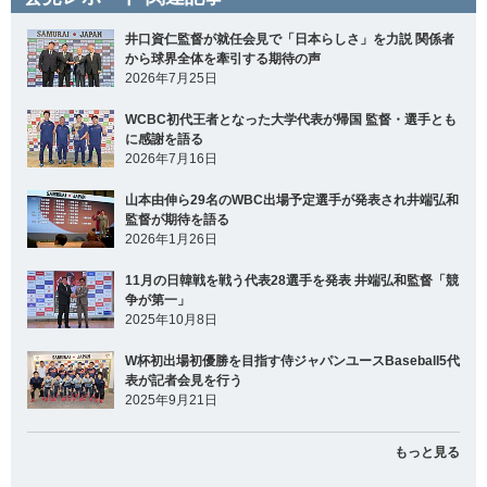
井口資仁監督が就任会見で「日本らしさ」を力説 関係者
から球界全体を牽引する期待の声
2026年7月25日
WCBC初代王者となった大学代表が帰国 監督・選手とも
に感謝を語る
2026年7月16日
山本由伸ら29名のWBC出場予定選手が発表され井端弘和
監督が期待を語る
2026年1月26日
11月の日韓戦を戦う代表28選手を発表 井端弘和監督「競
争が第一」
2025年10月8日
W杯初出場初優勝を目指す侍ジャパンユースBaseball5代
表が記者会見を行う
2025年9月21日
もっと見る