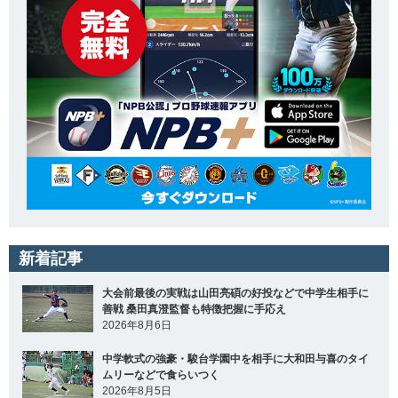
新着記事
大会前最後の実戦は山田亮碩の好投などで中学生相手に
善戦 桑田真澄監督も特徴把握に手応え
2026年8月6日
中学軟式の強豪・駿台学園中を相手に大和田与喜のタイ
ムリーなどで食らいつく
2026年8月5日