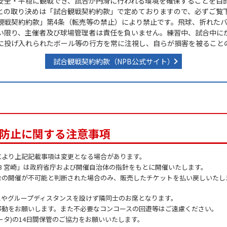
安全・平穏に観戦でき、試合が円滑に行われる環境を確保することを目
との取り決めは「試合観戦契約約款」で定めておりますので、必ずご覧
観戦契約約款」第4条（転売等の禁止）により禁止です。飛球、折れた
い限り、主催者及び球場管理者は責任を負いません。練習中、試合中に
に投げ入れられたボール等の行方を常に注視し、自らが損害を被ること
試合観戦契約約款（NPB公式サイト）
防止に関する注意事項
により上記記載事項は変更となる場合があります。
23 宮崎」は政府省庁および開催自治体の指針をもとに開催いたします。
合の開催が不可能と判断された場合のみ、販売したチケットを払い戻しいたし
スやグループディスタンスを設けず隣同士のお席となります。
移動をお願いします。また不必要なコンコースの回遊等はご遠慮ください。
ータ)の14日間保管のご協力をお願いいたします。