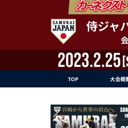
侍ジャ
TOP
大会概