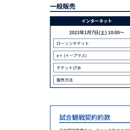
一般販売
インターネット
2023年1月7日(土) 10:00～
ローソンチケット
e＋ (イープラス)
チケットぴあ
販売方法
試合観戦契約約款