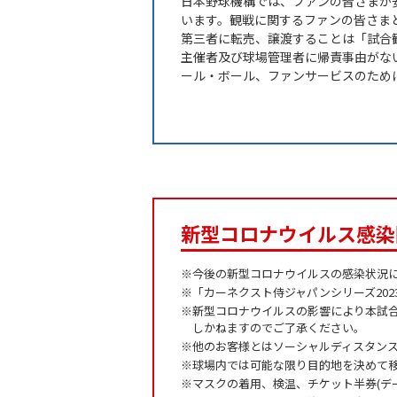
日本野球機構では、ファンの皆さまが
います。観戦に関するファンの皆さま
第三者に転売、譲渡することは「試合
主催者及び球場管理者に帰責事由がな
ール・ボール、ファンサービスのため
新型コロナウイルス感染
※今後の新型コロナウイルスの感染状況
※「カーネクスト侍ジャパンシリーズ20
※新型コロナウイルスの影響により本試
しかねますのでご了承ください。
※他のお客様とはソーシャルディスタン
※球場内では可能な限り目的地を決めて
※マスクの着用、検温、チケット半券(デ