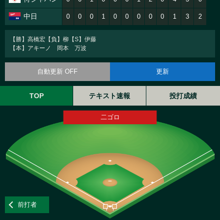
中日
0
0
0
1
0
0
0
0
0
1
3
2
【勝】高橋宏【負】柳【S】伊藤
【本】アキーノ 岡本 万波
自動更新 OFF
更新
TOP
テキスト速報
投打成績