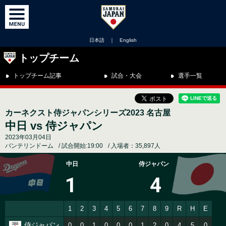
日本語
｜
English
トップチーム
トップチーム記事
試合・大会
選手一覧
カーネクスト侍ジャパンシリーズ2023 名古屋
中日 vs 侍ジャパン
2023年03月04日
バンテリンドーム
試合開始:19:00
入場者：35,897人
中日
侍ジャパン
1
4
1
2
3
4
5
6
7
8
9
R
H
E
侍ジャパン
0
0
1
0
0
0
1
2
0
4
5
0