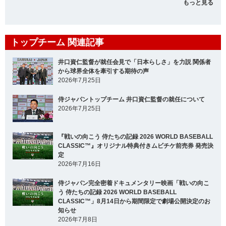
もっと見る
トップチーム 関連記事
井口資仁監督が就任会見で「日本らしさ」を力説 関係者
から球界全体を牽引する期待の声
2026年7月25日
侍ジャパントップチーム 井口資仁監督の就任について
2026年7月25日
『戦いの向こう 侍たちの記録 2026 WORLD BASEBALL
CLASSIC™』オリジナル特典付きムビチケ前売券 発売決
定
2026年7月16日
侍ジャパン完全密着ドキュメンタリー映画「戦いの向こ
う 侍たちの記録 2026 WORLD BASEBALL
CLASSIC™」8月14日から期間限定で劇場公開決定のお
知らせ
2026年7月8日