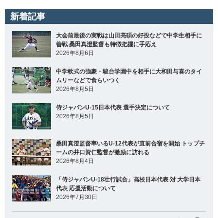
新着記事
大会前最後の実戦は山田亮碩の好投などで中学生相手に
善戦 桑田真澄監督も特徴把握に手応え
2026年8月6日
中学軟式の強豪・駿台学園中を相手に大和田与喜のタイ
ムリーなどで食らいつく
2026年8月5日
侍ジャパンU-15日本代表 選手決定について
2026年8月5日
桑田真澄監督率いるU-12代表が直前合宿を開始 トップチ
ームの井口資仁監督が激励に訪れる
2026年8月4日
「侍ジャパンU-18壮行試合」高校日本代表 対 大学日本
代表 応援活動について
2026年7月30日