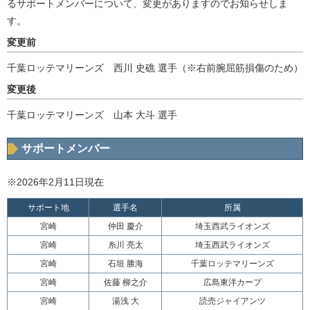
るサポートメンバーについて、変更がありますのでお知らせしま
す。
変更前
千葉ロッテマリーンズ 西川 史礁 選手（※右前腕屈筋損傷のため）
変更後
千葉ロッテマリーンズ 山本 大斗 選手
サポートメンバー
※2026年2月11日現在
サポート地
選手名
所属
宮崎
仲田 慶介
埼玉西武ライオンズ
宮崎
糸川 亮太
埼玉西武ライオンズ
宮崎
石垣 勝海
千葉ロッテマリーンズ
宮崎
佐藤 柳之介
広島東洋カープ
宮崎
湯浅 大
読売ジャイアンツ