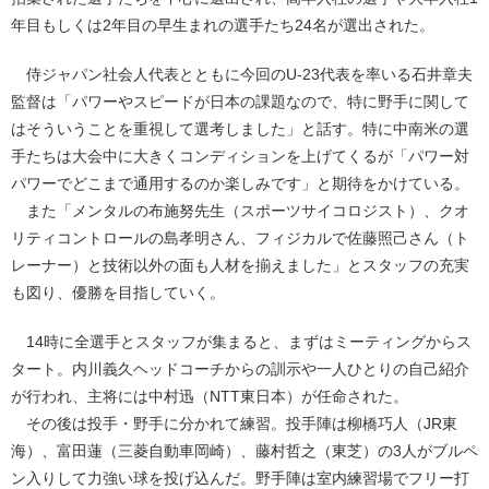
年目もしくは2年目の早生まれの選手たち24名が選出された。
侍ジャパン社会人代表とともに今回のU-23代表を率いる石井章夫
監督は「パワーやスピードが日本の課題なので、特に野手に関して
はそういうことを重視して選考しました」と話す。特に中南米の選
手たちは大会中に大きくコンディションを上げてくるが「パワー対
パワーでどこまで通用するのか楽しみです」と期待をかけている。
また「メンタルの布施努先生（スポーツサイコロジスト）、クオ
リティコントロールの島孝明さん、フィジカルで佐藤照己さん（ト
レーナー）と技術以外の面も人材を揃えました」とスタッフの充実
も図り、優勝を目指していく。
14時に全選手とスタッフが集まると、まずはミーティングからス
タート。内川義久ヘッドコーチからの訓示や一人ひとりの自己紹介
が行われ、主将には中村迅（NTT東日本）が任命された。
その後は投手・野手に分かれて練習。投手陣は柳橋巧人（JR東
海）、富田蓮（三菱自動車岡崎）、藤村哲之（東芝）の3人がブルペ
ン入りして力強い球を投げ込んだ。野手陣は室内練習場でフリー打