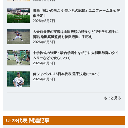
映画『戦いの向こう 侍たちの記録』ユニフォーム展示 開
催決定！
2026年8月7日
大会前最後の実戦は山田亮碩の好投などで中学生相手に
善戦 桑田真澄監督も特徴把握に手応え
2026年8月6日
中学軟式の強豪・駿台学園中を相手に大和田与喜のタイ
ムリーなどで食らいつく
2026年8月5日
侍ジャパンU-15日本代表 選手決定について
2026年8月5日
もっと見る
U-23代表 関連記事