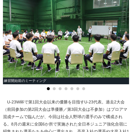
練習開始前のミーティング
U-23W杯で第1回大会以来の優勝を目指すU-23代表。過去2大会
（前回参加の第2回大会は準優勝／第3回大会は不参加）はプロアマ
混成チームで臨んだが、今回は社会人野球の選手のみで構成され
る。8月の週末に全国6か所で実施された全日本ジュニア強化合宿に
招集された選手たちを中心に選出され、高卒入社の選手や大卒入社1