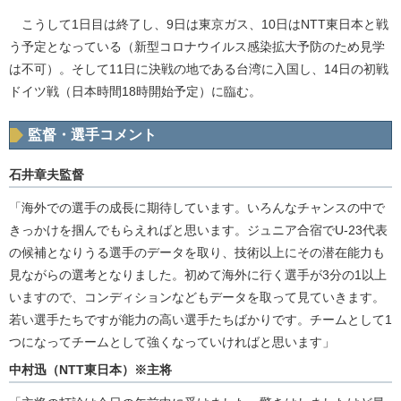
こうして1日目は終了し、9日は東京ガス、10日はNTT東日本と戦
う予定となっている（新型コロナウイルス感染拡大予防のため見学
は不可）。そして11日に決戦の地である台湾に入国し、14日の初戦
ドイツ戦（日本時間18時開始予定）に臨む。
監督・選手コメント
石井章夫監督
「海外での選手の成長に期待しています。いろんなチャンスの中で
きっかけを掴んでもらえればと思います。ジュニア合宿でU-23代表
の候補となりうる選手のデータを取り、技術以上にその潜在能力も
見ながらの選考となりました。初めて海外に行く選手が3分の1以上
いますので、コンディションなどもデータを取って見ていきます。
若い選手たちですが能力の高い選手たちばかりです。チームとして1
つになってチームとして強くなっていければと思います」
中村迅（NTT東日本）※主将