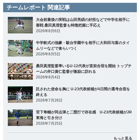
チームレポート 関連記事
大会前最後の実戦は山田亮碩の好投などで中学生相手に
善戦 桑田真澄監督も特徴把握に手応え
2026年8月6日
中学軟式の強豪・駿台学園中を相手に大和田与喜のタイ
ムリーなどで食らいつく
2026年8月5日
桑田真澄監督率いるU-12代表が直前合宿を開始 トップチ
ームの井口資仁監督が激励に訪れる
2026年8月4日
託された使命を胸に U-23代表候補が4日間の選考合宿を
終える
2026年7月26日
宮下隼輔が同点弾と二塁打で存在感 U-23代表候補がJR
東海と引き分け
2026年7月25日
もっと見る