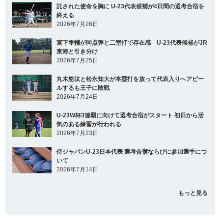
託された使命を胸に U-23代表候補が4日間の選考合宿を
終える
2026年7月26日
宮下隼輔が同点弾と二塁打で存在感 U-23代表候補がJR
東海と引き分け
2026年7月25日
丸木悠汰と松永知大が本塁打を放って代表入りへアピー
ルするも王子に敗戦
2026年7月24日
U-23W杯3連覇に向けて選考合宿がスタート 初日から活
気のある練習が行われる
2026年7月23日
侍ジャパンU-23日本代表 選考合宿ならびに参加選手につ
いて
2026年7月14日
もっと見る