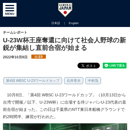
日本語
｜
English
チームレポート
U-23W杯王座奪還に向けて社会人野球の新
鋭が集結し直前合宿が始まる
2022年10月8日
第4回 WBSC U-23ワールドカップ
石井章夫
中村迅
10月8日、「第4回 WBSC U-23ワールドカップ」（10月13日から
台湾で開催／以下、U-23W杯）に出場する侍ジャパンU-23代表の直
前合宿が始まった。この日は千葉県のNTT東日本船橋グラウンドで
約2時間半、練習が行われた。