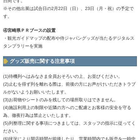
日間です。
※その他出展は試合日の2月22日（日）、23日（月・祝）の予定で
す。
④宮崎県ＰＲブースの設置
・観光ガイドマップの配布や侍ジャパングッズが当たるデジタルス
タンプラリーを実施
グッズ販売に関する注意事項
(1)待機列へはみなさま全員おそろいの上、お並びください。
(2)止むを得ず列を離れる際は、前後の方にお声がけいただきトラブ
ルがないようお願いいたします。
(3)お荷物やシートのみを残しての場所取りはできません。
(4)施設利用上の制限や近隣の方へのご配慮とお客様の安全を守る
為、徹夜行為は禁止といたします。
(5)列整理に関する事項につきましては、スタッフの指示に従ってく
ださい。
(6)状況により開店時間が前後したり、営業時間内でも販売を一時中