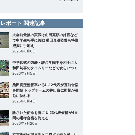
レポート 関連記事
大会前最後の実戦は山田亮碩の好投など
で中学生相手に善戦 桑田真澄監督も特徴
把握に手応え
2026年8月6日
中学軟式の強豪・駿台学園中を相手に大
和田与喜のタイムリーなどで食らいつく
2026年8月5日
桑田真澄監督率いるU-12代表が直前合宿
を開始 トップチームの井口資仁監督が激
励に訪れる
2026年8月4日
託された使命を胸に U-23代表候補が4日
間の選考合宿を終える
2026年7月26日