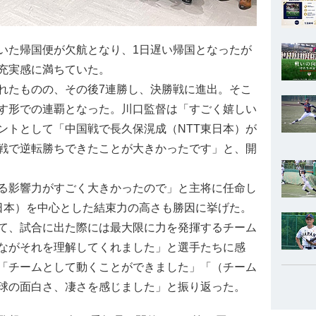
た帰国便が欠航となり、1日遅い帰国となったが
充実感に満ちていた。
たものの、その後7連勝し、決勝戦に進出。そこ
す形での連覇となった。川口監督は「すごく嬉しい
ントとして「中国戦で長久保滉成（NTT東日本）が
戦で逆転勝ちできたことが大きかったです」と、開
る影響力がすごく大きかったので」と主将に任命し
東日本）を中心とした結束力の高さも勝因に挙げた。
て、試合に出た際には最大限に力を発揮するチーム
ながそれを理解してくれました」と選手たちに感
「チームとして動くことができました」「（チーム
球の面白さ、凄さを感じました」と振り返った。