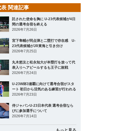
3代表 関連記事
託された使命を胸に U-23代表候補が4日
間の選考合宿を終える
2026年7月26日
宮下隼輔が同点弾と二塁打で存在感 U-
23代表候補がJR東海と引き分け
2026年7月25日
丸木悠汰と松永知大が本塁打を放って代
表入りへアピールするも王子に敗戦
2026年7月24日
U-23W杯3連覇に向けて選考合宿がスタ
ート 初日から活気のある練習が行われる
2026年7月23日
侍ジャパンU-23日本代表 選考合宿なら
びに参加選手について
2026年7月14日
もっと見る