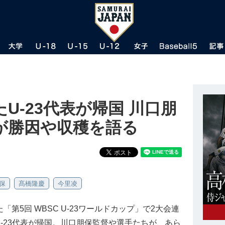
U-23代表が帰国 川口朋
が勝因や収穫を語る
保
髙橋隆慶
今里凌
第5回 WBSC U-23ワールドカップ」で2大会連
-23代表が帰国。川口朋保監督や選手たちが、あら