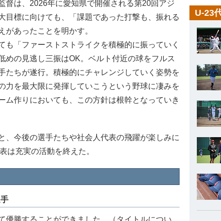
督は、2026年に愛知県で開催される第20回アジ
U-2
大目標に向けても、「課題であった打撃も、振れる
えがあったことを明かす。
ても「ファーストストライクを積極的に振っていく
低めの見逃し三振はOK。ベルト付近の球をフルス
手たちが遂行。積極的にチャレンジしていく姿勢を
の力を最大限に発揮していこうという野球に凄みを
ーム作りにおいても、この方針は根幹となっていき
と、今後の選手たちや社会人代表の飛躍が楽しみに
代表は充実の活動を終えた。
選手
て優勝することができました。（タイトルについ