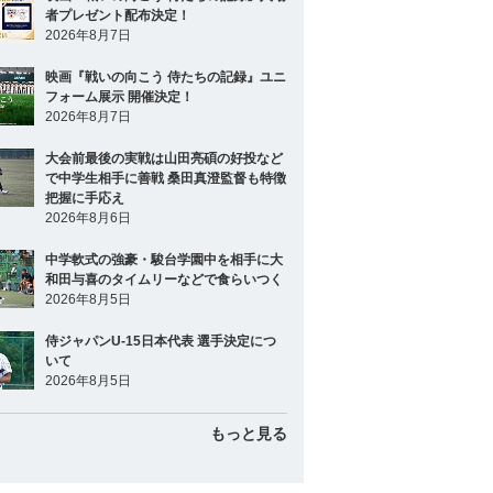
者プレゼント配布決定！
2026年8月7日
映画『戦いの向こう 侍たちの記録』ユニ
フォーム展示 開催決定！
2026年8月7日
大会前最後の実戦は山田亮碩の好投など
で中学生相手に善戦 桑田真澄監督も特徴
把握に手応え
2026年8月6日
中学軟式の強豪・駿台学園中を相手に大
和田与喜のタイムリーなどで食らいつく
2026年8月5日
侍ジャパンU-15日本代表 選手決定につ
いて
2026年8月5日
もっと見る