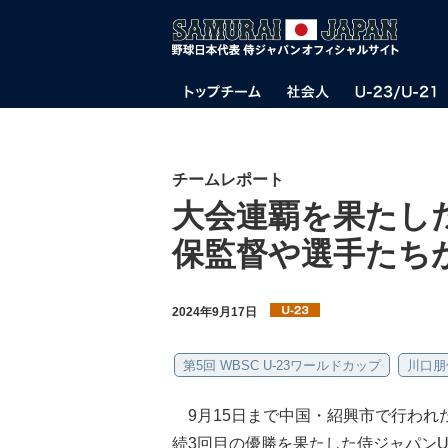
チームレポート
大会連覇を果たした
保監督や選手たち
2024年9月17日
第5回 WBSC U-23ワールドカップ
川口朋
9月15日まで中国・紹興市で行われた「
続3回目の優勝を果たした侍ジャパンU