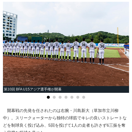
第10回 BFA U15アジア選手権が開幕
開幕戦の先発を任されたのは右腕・川島新大（草加市立川柳
中）。スリークォーターから独特の球筋でキレの良いストレートな
どを制球良く投げ込み、5回を投げて1人の走者も許さず6三振を奪