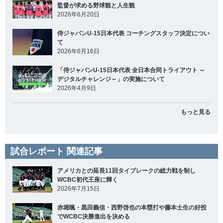
監督が求める野球観と人生観
2026年6月20日
侍ジャパンU-15日本代表 コーチングスタッフ決定につい
て
2026年6月16日
「侍ジャパンU-15日本代表 全日本合同トライアウト ～
デジタルチャレンジ～」の実施について
2026年4月9日
もっと見る
試合レポート 関連記事
アメリカとの延長11回タイブレークの総力戦を制し
WCBC初代王座に輝く
2026年7月15日
赤堀颯・黒田義信・西野啓也の本塁打や藤本士生の好投
でWCBC決勝進出を決める