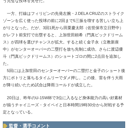
う完璧な投球を見せた。
一方、打線はフィリピンの先発左腕・J.DELA CRUZのストライク
ゾーンを広く使った投球の前に2回まで5三振を喫する苦しい立ち上
がりとなった。だが、3回1死から田栗慶太郎（佐世保市立日野中）
がレフト前安打で出塁すると、上加世田頼希（門真ビックドリーム
ス）が四球を選びチャンスが拡大。すると続く金子永（立教新座
中）がセンターオーバーの二塁打を放ち先制に成功。さらに渡辺優
斗（門真ビックドリームス）のショートゴロの間に2点目を追加し
た。
5回には上加世田のセンターオーバーの二塁打と金子のショート後
方にポトリと落ちるタイムリーでダメ押し。この後、雷を伴う大雨
が降り続いたため試合は降雨コールドが成立した。
20日は、昨年のU-15W杯で3位に入るなど身体能力の高い好素材
が揃うチャイニーズ・タイペイと日本時間19時30分から対戦する予
定となっている。
監督・選手コメント