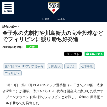
日本語
｜
English
試合レポート
金子永の先制打や川島新大の完全投球など
でフィリピンに競り勝ち好発進
2019年8月19日
第10回 BFA U15アジア選手権
川島新大
金子永
松下幸政
フィリピン
8月19日、第10回 BFA U15アジア選手権（25日まで／中国・広東
省深圳市）が開幕。侍ジャパンU-15代表は開会式に参加した後のオ
ープニングラウンド第1戦でフィリピンと対戦し、3対0の5回降雨コ
ールド勝ちで好発進した。