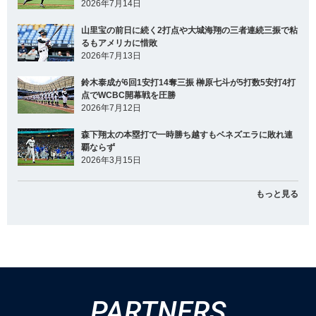
2026年7月14日
山里宝の前日に続く2打点や大城海翔の三者連続三振で粘
るもアメリカに惜敗
2026年7月13日
鈴木泰成が6回1安打14奪三振 榊原七斗が5打数5安打4打
点でWCBC開幕戦を圧勝
2026年7月12日
森下翔太の本塁打で一時勝ち越すもベネズエラに敗れ連
覇ならず
2026年3月15日
もっと見る
PARTNERS