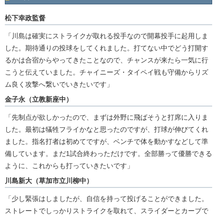
松下幸政監督
「川島は確実にストライクが取れる投手なので開幕投手に起用しま
した。期待通りの投球をしてくれました。打てない中でどう打開す
るかは合宿からやってきたことなので、チャンスが来たら一気に行
こうと伝えていました。チャイニーズ・タイペイ戦も守備からリズ
ム良く攻撃へ繋いでいきたいです」
金子永（立教新座中）
「先制点が欲しかったので、まずは外野に飛ばそうと打席に入りま
した。最初は犠牲フライかなと思ったのですが、打球が伸びてくれ
ました。指名打者は初めてですが、ベンチで体を動かすなどして準
備しています。まだ1試合終わっただけです。全部勝って優勝できる
ように、これからも打っていきたいです」
川島新大（草加市立川柳中）
「少し緊張はしましたが、自信を持って投げることができました。
ストレートでしっかりストライクを取れて、スライダーとカーブで