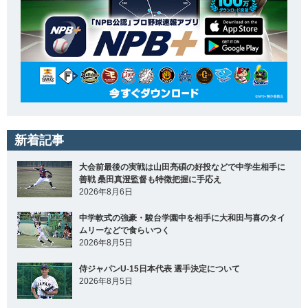
新着記事
大会前最後の実戦は山田亮碩の好投などで中学生相手に
善戦 桑田真澄監督も特徴把握に手応え
2026年8月6日
中学軟式の強豪・駿台学園中を相手に大和田与喜のタイ
ムリーなどで食らいつく
2026年8月5日
侍ジャパンU-15日本代表 選手決定について
2026年8月5日