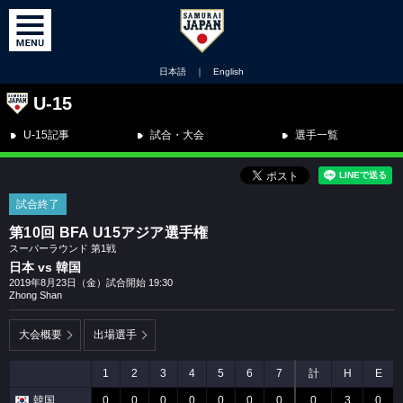
日本語
｜
English
U-15
U-15記事
試合・大会
選手一覧
試合終了
第10回 BFA U15アジア選手権
スーパーラウンド 第1戦
日本 vs 韓国
2019年8月23日（金）試合開始 19:30
Zhong Shan
大会概要
出場選手
1
2
3
4
5
6
7
計
H
E
韓国
0
0
0
0
0
0
0
0
3
0