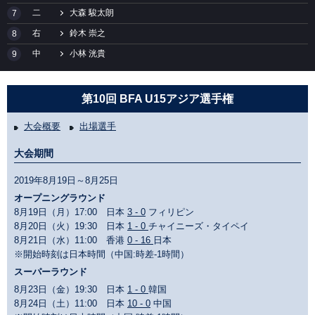
二
大森 駿太朗
7
右
鈴木 崇之
8
中
小林 洸貴
9
第10回 BFA U15アジア選手権
大会概要
出場選手
大会期間
2019年8月19日～8月25日
オープニングラウンド
8月19日（月）17:00 日本
3 - 0
フィリピン
8月20日（火）19:30 日本
1 - 0
チャイニーズ・タイペイ
8月21日（水）11:00 香港
0 - 16
日本
※開始時刻は日本時間（中国:時差-1時間）
スーパーラウンド
8月23日（金）19:30 日本
1 - 0
韓国
8月24日（土）11:00 日本
10 - 0
中国