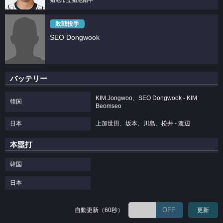
菊池市立菊池南中
敗戦投手
SEO Dongwook
バッテリー
KIM Jongwoo、SEO Dongwook - KIM
韓国
Beomseo
日本
上加世田、坂本、川島、松井 - 渡辺
本塁打
韓国
日本
OFF
自動更新（60秒）
更新