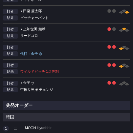
田栗 慶太郎
打者
ピッチャーバント
結果
上加世田 頼希
打者
サードゴロ
結果
打者
代打：金子 永
結果
打者
ワイルドピッチ 1点先制
結果
金子 永
打者
空振り三振 チェンジ
結果
先発オーダー
韓国
MOON Hyunbhin
二
1