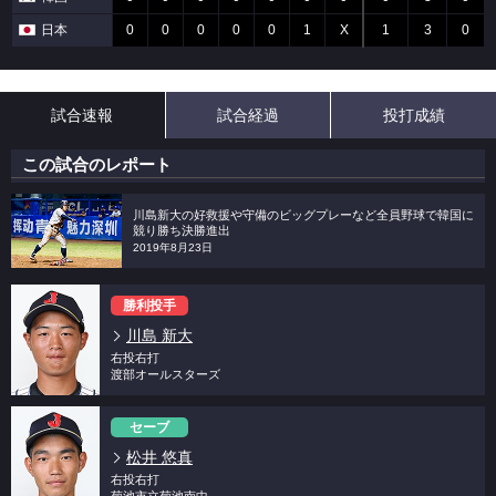
日本
0
0
0
0
0
1
X
1
3
0
試合速報
試合経過
投打成績
この試合のレポート
川島新大の好救援や守備のビッグプレーなど全員野球で韓国に
競り勝ち決勝進出
2019年8月23日
勝利投手
川島 新大
右投右打
渡部オールスターズ
セーブ
松井 悠真
右投右打