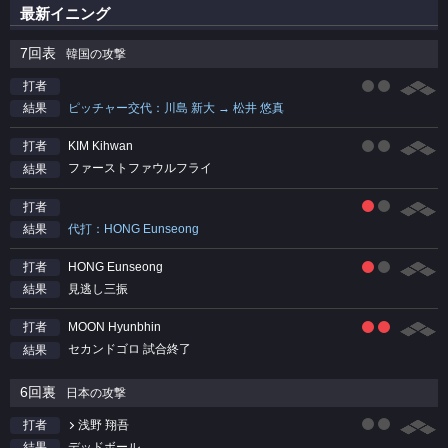
最新イニング
7回表
韓国の攻撃
打者
ピッチャー交代：川島 新大 → 松井 悠真
結果
KIM Kihwan
打者
ファーストファウルフライ
結果
打者
代打：HONG Eunseong
結果
HONG Eunseong
打者
見逃し三振
結果
MOON Hyunbhin
打者
セカンドゴロ 試合終了
結果
6回裏
日本の攻撃
浅野 翔吾
打者
デッドボール
結果