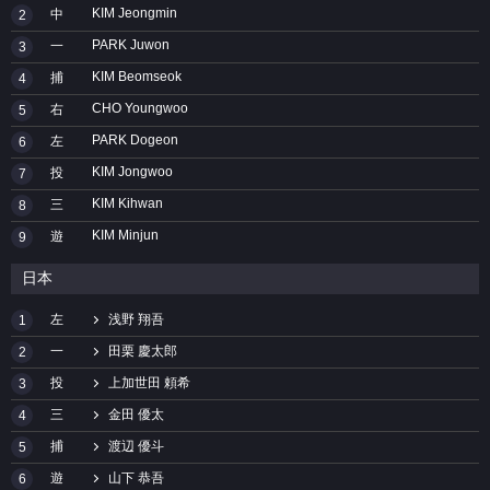
KIM Jeongmin
中
2
PARK Juwon
一
3
KIM Beomseok
捕
4
CHO Youngwoo
右
5
PARK Dogeon
左
6
KIM Jongwoo
投
7
KIM Kihwan
三
8
KIM Minjun
遊
9
日本
左
浅野 翔吾
1
一
田栗 慶太郎
2
投
上加世田 頼希
3
三
金田 優太
4
捕
渡辺 優斗
5
遊
山下 恭吾
6