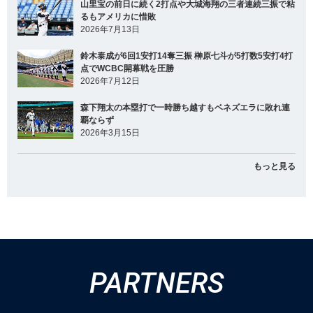
山里宝の前日に続く2打点や大城海翔の三者連続三振で粘
るもアメリカに惜敗
2026年7月13日
鈴木泰成が6回1安打14奪三振 榊原七斗が5打数5安打4打
点でWCBC開幕戦を圧勝
2026年7月12日
森下翔太の本塁打で一時勝ち越すもベネズエラに敗れ連
覇ならず
2026年3月15日
もっと見る
PARTNERS