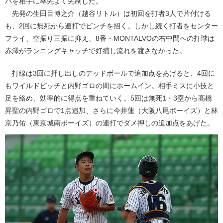
バを相手に幸先よく先制した。
先発の生田目博之介（越谷リトル）は初回を打者3人で片付ける
も、2回に無死から連打でピンチを招く。しかし続く打者をセンター
フライ、空振り三振に抑え、8番・MONTALVOの右中間への打球は
赤澤がランニングキャッチで好捕し流れを渡さなかった。
打線は3回に押し出しのデッドボールで追加点をあげると、4回に
もワイルドピッチと内野ゴロの間にホームイン。相手ミスに小技と
足を絡め、効率的に得点を重ねていく。5回は無死1・3塁から髙橋
昇聖の内野ゴロで1点追加、さらに今井蓮（大阪八尾ボーイズ）と林
京乃佑（東京城南ボーイズ）の連打でダメ押しの追加点をあげた。