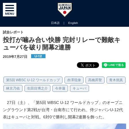
日本語
｜
English
試合レポート
投打が噛み合い快勝 完封リレーで難敵キ
ューバを破り開幕2連勝
2019年7月27日
第5回 WBSC U-12 ワールドカップ
赤澤琉偉
髙橋昇聖
青木朔真
林京乃佑
生田目博之介
今井蓮
キューバ
27日（土）、「第5回 WBSC U-12 ワールドカップ」のオープニ
ングラウンド第2戦が台湾・台南市にて行われ、侍ジャパンU-12代
表はキューバと対戦。6対0で勝利し開幕2連勝を飾った。