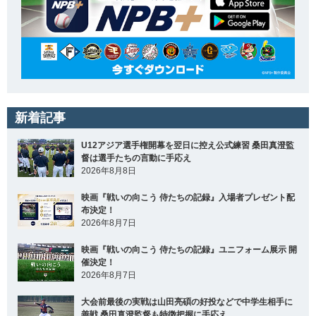
新着記事
U12アジア選手権開幕を翌日に控え公式練習 桑田真澄監
督は選手たちの言動に手応え
2026年8月8日
映画『戦いの向こう 侍たちの記録』入場者プレゼント配
布決定！
2026年8月7日
映画『戦いの向こう 侍たちの記録』ユニフォーム展示 開
催決定！
2026年8月7日
大会前最後の実戦は山田亮碩の好投などで中学生相手に
善戦 桑田真澄監督も特徴把握に手応え