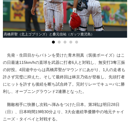
髙橋昇聖（北上ゴブリンズ）と桑元信祐（ガッツ鹿児島）
先発・生田目からバトンを受けた青木朔真（筑後ボーイズ）はこ
の日最速115km/hの直球を武器に打者6人と対戦し、無安打3奪三振
の好投。4回途中からは髙橋昇聖がマウンドにあがり、1人の走者も
許さず完璧に抑えた。そして最終回は林京乃佑が登板し、先頭打者
にヒットを許すも後続を断ち試合終了。完封リレーでキューバに勝
利し、オープニングラウンド2連勝となった。
難敵相手に快勝し次戦へ弾みをつけた日本。第3戦は明日28日
（日）、日本時間19時30分より、3大会連続準優勝中の地元チャイ
ニーズ・タイペイと対戦する。