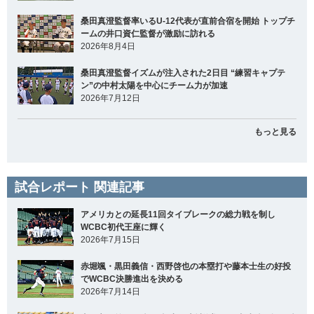
桑田真澄監督率いるU-12代表が直前合宿を開始 トップチ
ームの井口資仁監督が激励に訪れる
2026年8月4日
桑田真澄監督イズムが注入された2日目 “練習キャプテ
ン”の中村太陽を中心にチーム力が加速
2026年7月12日
もっと見る
試合レポート 関連記事
アメリカとの延長11回タイブレークの総力戦を制し
WCBC初代王座に輝く
2026年7月15日
赤堀颯・黒田義信・西野啓也の本塁打や藤本士生の好投
でWCBC決勝進出を決める
2026年7月14日