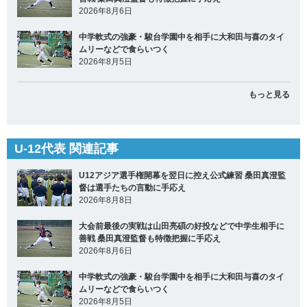
2026年8月6日
中学軟式の強豪・駿台学園中を相手に大和田与喜のタイ
ムリーなどで食らいつく
2026年8月5日
もっと見る
U-12代表 関連記事
U12アジア選手権開幕を翌日に控え公式練習 桑田真澄監
督は選手たちの言動に手応え
2026年8月8日
大会前最後の実戦は山田亮碩の好投などで中学生相手に
善戦 桑田真澄監督も特徴把握に手応え
2026年8月6日
中学軟式の強豪・駿台学園中を相手に大和田与喜のタイ
ムリーなどで食らいつく
2026年8月5日