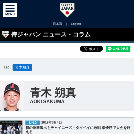
日本語
｜
English
侍ジャパン ニュース・コラム
Tag:
青木朔真
青木 朔真
AOKI SAKUMA
2019年8月4日
初の決勝進出もチャイニーズ・タイペイに敗戦 準優勝で大会を終
える