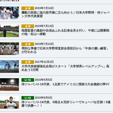
2019年7月16日
機動力前面に強力投手陣に立ち向かう／日米大学野球・侍ジャパ
ン大学代表展望
2019年7月13日
稲葉監督の激励や自信あふれる記者会見を行い、午後には開幕戦
の地・松山へ移動
2019年7月10日
周到な準備で日米大学野球直前合宿初日から「中身の濃い練習」
が行われる
2017年12月2日
大学代表候補強化合宿がスタート「大学球界レベルアップへ」高
めあう3日間
2015年9月6日
侍ジャパンU-18代表、1点差でアメリカに惜敗!2大会連続の準V!!
2015年9月5日
侍ジャパンU-18代表、9得点＆完封リレーでキューバを圧倒！8連
勝で決勝へ！！