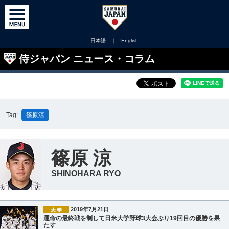
日本語
｜
English
侍ジャパン ニュース・コラム
Tag:
篠原涼
篠原 涼
SHINOHARA RYO
2019年7月21日
運命の最終戦を制して日米大学野球3大会ぶり19回目の優勝を果
たす