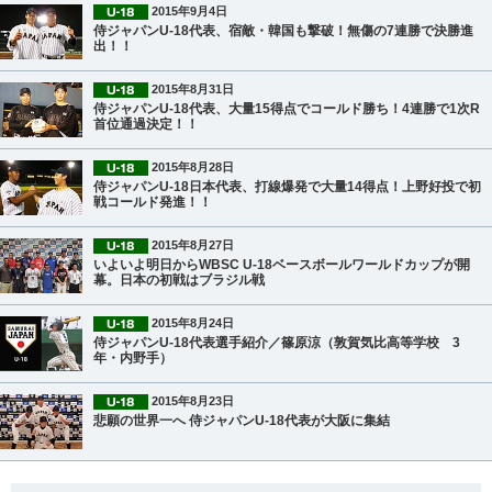
2015年9月4日
侍ジャパンU-18代表、宿敵・韓国も撃破！無傷の7連勝で決勝進
出！！
2015年8月31日
侍ジャパンU-18代表、大量15得点でコールド勝ち！4連勝で1次R
首位通過決定！！
2015年8月28日
侍ジャパンU-18日本代表、打線爆発で大量14得点！上野好投で初
戦コールド発進！！
2015年8月27日
いよいよ明日からWBSC U-18ベースボールワールドカップが開
幕。日本の初戦はブラジル戦
2015年8月24日
侍ジャパンU-18代表選手紹介／篠原涼（敦賀気比高等学校 3
年・内野手）
2015年8月23日
悲願の世界一へ 侍ジャパンU-18代表が大阪に集結