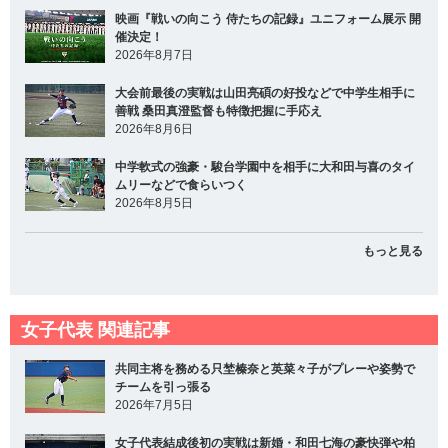
映画『戦いの向こう 侍たちの記録』ユニフォーム展示 開
催決定！
2026年8月7日
大会前最後の実戦は山田亮碩の好投などで中学生相手に
善戦 桑田真澄監督も特徴把握に手応え
2026年8月6日
中学軟式の強豪・駿台学園中を相手に大和田与喜のタイ
ムリーなどで食らいつく
2026年8月5日
もっと見る
女子代表 関連記事
共同主将を務める只埜榛奈と英菜々子がプレーや姿勢で
チームを引っ張る
2026年7月5日
女子代表結成後初の実戦は新婚・和田七海の豪快弾や柏