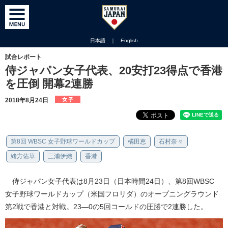
日本語
｜
English
試合レポート
侍ジャパン女子代表、20安打23得点で香港
を圧倒 開幕2連勝
2018年8月24日
第8回 WBSC 女子野球ワールドカップ
橘田恵
石村奈々
緒方佑華
三浦伊織
香港
侍ジャパン女子代表は8月23日（日本時間24日）、第8回WBSC
女子野球ワールドカップ（米国フロリダ）のオープニングラウンド
第2戦で香港と対戦。23—0の5回コールドの圧勝で2連勝した。