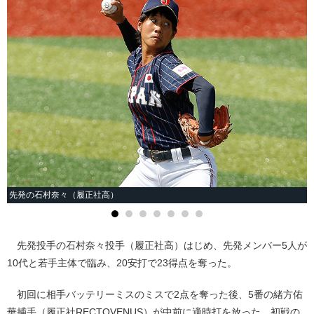
先発の石村奈々（履正社高）
先発投手の石村奈々投手（履正社高）はじめ、先発メンバー5人が
10代と若手主体で臨み、20安打で23得点を奪った。
初回に相手バッテリーミスのミスで2点を奪った後、5番の緒方佑
華捕手（履正社RECTOVENUS）が中前に適時打を放った。初戦の