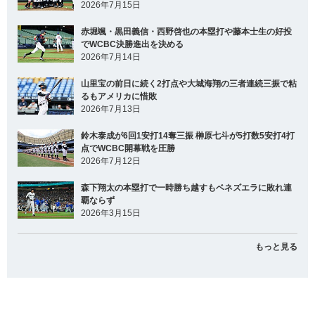
2026年7月15日
赤堀颯・黒田義信・西野啓也の本塁打や藤本士生の好投
でWCBC決勝進出を決める
2026年7月14日
山里宝の前日に続く2打点や大城海翔の三者連続三振で粘
るもアメリカに惜敗
2026年7月13日
鈴木泰成が6回1安打14奪三振 榊原七斗が5打数5安打4打
点でWCBC開幕戦を圧勝
2026年7月12日
森下翔太の本塁打で一時勝ち越すもベネズエラに敗れ連
覇ならず
2026年3月15日
もっと見る