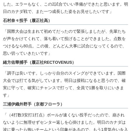
した。エラーもなく、この2試合でいい準備ができたと思います。明
日のカナダ戦で、また一つ成長した姿をお見せしたいです」
石村奈々投手（履正社高）
「国際大会は生まれて初めてだったので緊張しましたが、先輩たち
が声をかけてくれて、落ち着いて投げることができました。点数を
つけるなら80点。この後、どんどん大事に試合になってくるので、
思い切っていきたいです」
緒方佑華捕手（履正社RECTOVENUS）
「調子は良いです。しっかり自分のスイングができています。国際
大会では打てる気がしています。明日は接戦になると思うので、確
実に守って、確実にチャンスで打って、全員で1勝を取りにいきま
す」
三浦伊織外野手（京都フローラ）
「（4打数3安打1打点）ボールが速くない投手だったので、崩され
ないように無理せずセンター返しを心掛けました。明日のカナダは
波に乗ったら怖いチームという印象があるので、もう1度気合いを入