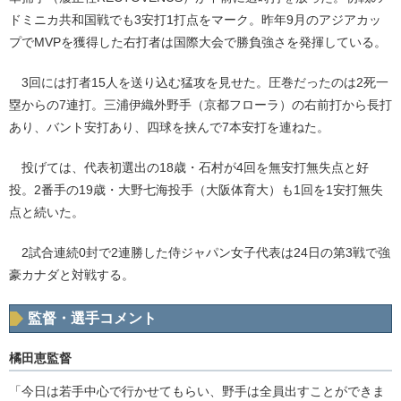
ドミニカ共和国戦でも3安打1打点をマーク。昨年9月のアジアカッ
プでMVPを獲得した右打者は国際大会で勝負強さを発揮している。
3回には打者15人を送り込む猛攻を見せた。圧巻だったのは2死一
塁からの7連打。三浦伊織外野手（京都フローラ）の右前打から長打
あり、バント安打あり、四球を挟んで7本安打を連ねた。
投げては、代表初選出の18歳・石村が4回を無安打無失点と好
投。2番手の19歳・大野七海投手（大阪体育大）も1回を1安打無失
点と続いた。
2試合連続0封で2連勝した侍ジャパン女子代表は24日の第3戦で強
豪カナダと対戦する。
監督・選手コメント
橘田恵監督
「今日は若手中心で行かせてもらい、野手は全員出すことができま