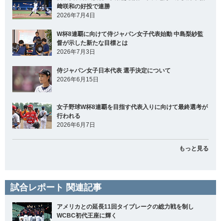
﨑咲和の好投で連勝
2026年7月4日
W杯8連覇に向けて侍ジャパン女子代表始動 中島梨紗監
督が示した新たな目標とは
2026年7月3日
侍ジャパン女子日本代表 選手決定について
2026年6月15日
女子野球W杯8連覇を目指す代表入りに向けて最終選考が
行われる
2026年6月7日
もっと見る
試合レポート 関連記事
アメリカとの延長11回タイブレークの総力戦を制し
WCBC初代王座に輝く