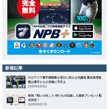
新着記事
U12アジア選手権開幕を翌日に控え公式練習 桑田真澄監
督は選手たちの言動に手応え
2026年8月8日
映画『戦いの向こう 侍たちの記録』入場者プレゼント配
布決定！
2026年8月7日