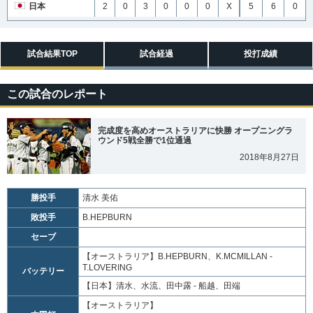
日本
2
0
3
0
0
0
X
5
6
0
試合結果TOP
試合経過
投打成績
この試合のレポート
完成度を高めオーストラリアに快勝 オープニングラ
ウンド5戦全勝で1位通過
2018年8月27日
勝投手
清水 美佑
敗投手
B.HEPBURN
セーブ
【オーストラリア】
B.HEPBURN、K.MCMILLAN -
T.LOVERING
バッテリー
【日本】
清水、水流、田中露 - 船越、田端
【オーストラリア】