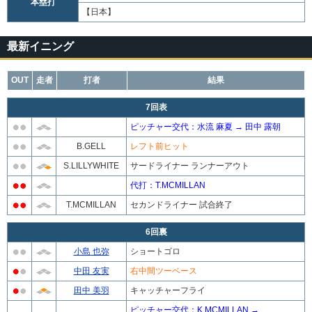
本塁打
【日本】
最新イニング
OUT
走者
打者
結果
7回表
ピッチャー交代：水流 麻夏 → 田中 露朝
B.GELL
レフト前ヒット
S.LILLYWHITE
サードライナー ランナーアウト
代打：T.MCMILLAN
T.MCMILLAN
セカンドライナー 試合終了
6回裏
小島 也弥
ショートゴロ
中田 友実
右中間ツーベース
田中 美羽
キャッチャーフライ
ピッチャー交代：K.MCMILLAN →