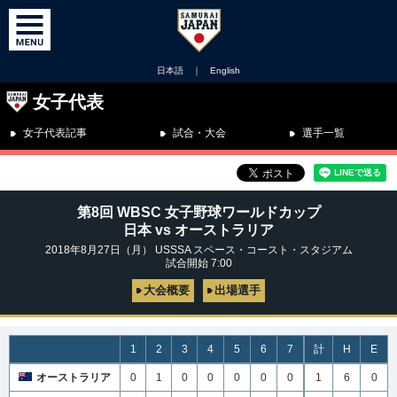
日本語
｜
English
女子代表
女子代表記事
試合・大会
選手一覧
第8回 WBSC 女子野球ワールドカップ
日本 vs オーストラリア
2018年8月27日（月） USSSA スペース・コースト・スタジアム
試合開始 7:00
大会概要
出場選手
1
2
3
4
5
6
7
計
H
E
オーストラリア
0
1
0
0
0
0
0
1
6
0