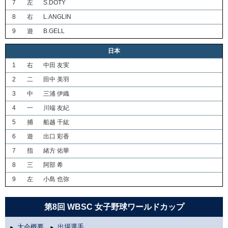
7
左
S.DOTY
8
右
L.ANGLIN
9
遊
B.GELL
日本
1
右
中田 友実
2
二
田中 美羽
3
中
三浦 伊織
4
一
川端 友紀
5
捕
船越 千紘
6
遊
出口 彩香
7
指
緒方 佑華
8
三
阿部 希
9
左
小島 也弥
第8回 WBSC 女子野球ワールドカップ
大会概要
出場選手