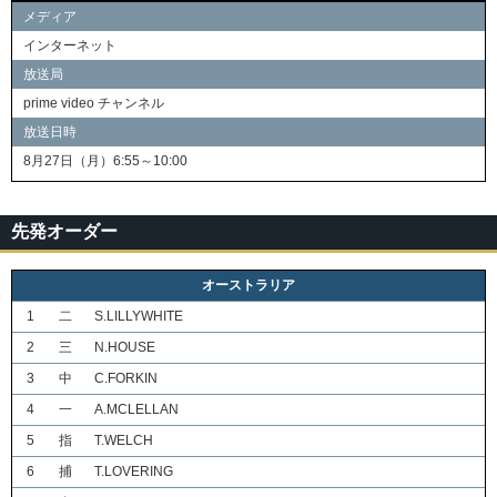
メディア
インターネット
放送局
prime video チャンネル
放送日時
8月27日（月）6:55～10:00
先発オーダー
オーストラリア
1
二
S.LILLYWHITE
2
三
N.HOUSE
3
中
C.FORKIN
4
一
A.MCLELLAN
5
指
T.WELCH
6
捕
T.LOVERING