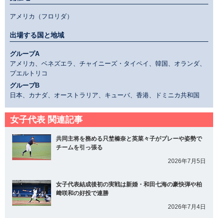
アメリカ（フロリダ）
出場する国と地域
グループA
アメリカ、ベネズエラ、チャイニーズ・タイペイ、韓国、オランダ、
プエルトリコ
グループB
日本、カナダ、オーストラリア、キューバ、香港、ドミニカ共和国
女子代表 関連記事
共同主将を務める只埜榛奈と英菜々子がプレーや姿勢で
チームを引っ張る
2026年7月5日
女子代表結成後初の実戦は新婚・和田七海の豪快弾や柏
﨑咲和の好投で連勝
2026年7月4日