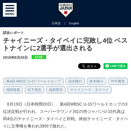
日本語
｜
English
試合レポート
チャイニーズ・タイペイに完敗し4位 ベス
トナインに2選手が選出される
2018年8月20日
第4回 WBSC U-15 ワールドカップ
清水隆行
鈴木唯斗
竹中勇登
池田陵真
杉下海生
福原聖矢
チャイニーズ・タイペイ
8月19日（日本時間20日）、第4回WBSC U-15ワールドカップの3
位決定戦が行われ、スーパーラウンド3位の侍ジャパンU-15代表は
同4位のチャイニーズ・タイペイと対戦。終始チャイニーズ・タイペ
イに主導権を奪われ3対6で敗れた。