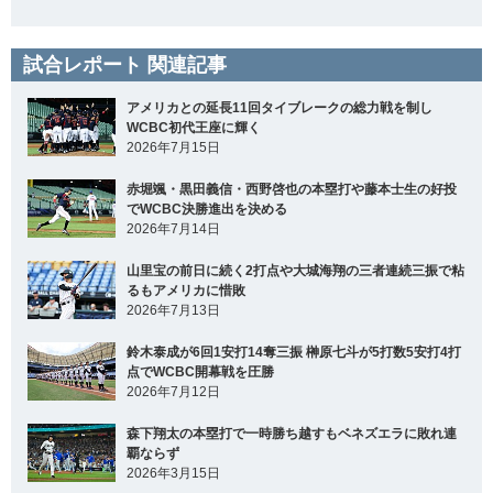
試合レポート 関連記事
アメリカとの延長11回タイブレークの総力戦を制し
WCBC初代王座に輝く
2026年7月15日
赤堀颯・黒田義信・西野啓也の本塁打や藤本士生の好投
でWCBC決勝進出を決める
2026年7月14日
山里宝の前日に続く2打点や大城海翔の三者連続三振で粘
るもアメリカに惜敗
2026年7月13日
鈴木泰成が6回1安打14奪三振 榊原七斗が5打数5安打4打
点でWCBC開幕戦を圧勝
2026年7月12日
森下翔太の本塁打で一時勝ち越すもベネズエラに敗れ連
覇ならず
2026年3月15日