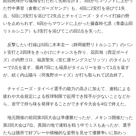
続四死球から犠飛を打たれて先制を許す。3回からマウンドに上がっ
た竹中勇登（倉敷ビガーズヤング）も、4回に2安打を浴びて1失
点、5回に3安打を浴びて2失点とチャイニーズ・タイペイ打線の勢
いを止められず、6回からマウンドに上がった藤森粋七丞（青森山田
リトルシニア）も3安打を浴びてこの回2点を失った。
反撃したい打線は5回に木本圭一（静岡裾野リトルシニア）のバン
ト安打と2四球をきっかけにチャンスを作り、花田旭（西淀ボーイ
ズ）の内野ゴロ、福原聖矢（安仁屋ヤングスピリッツ）のタイムリ
ーで2点を返す。最終7回にも福原がタイムリーを放って1点を返す
が、続く内山陽斗（羽曳野ボーイズ）が打ち取られて試合終了。
チャイニーズ・タイペイ選手の能力の高さに加えて、連戦による
疲れや大会規定による投球制限で起用でき投手が少ないことなどか
ら、攻守で持ち味を発揮することができず今大会を4位で終えた。
地元開催の前回第3回大会は準優勝だったが、メキシコ開催だった
第2回大会は7位。異国の地で連戦を戦う中でミスもあったが、選手
たちは随所で好プレーや積極的な姿勢を見せて優勝争いに加わっ