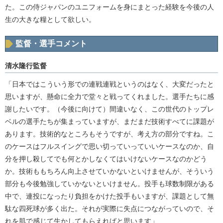
た。この侍ジャパンのユニフォームを身にまとった経験を今後の人
生の大きな糧として欲しい。
監督・選手コメント
清水隆行監督
「日本ではこういう形での連戦連戦というのはなく、大変だったと
思いますが、懸命に全力で堂々と戦ってくれました。選手たちに感
謝したいです。（今後に向けて）間違いなく、この世代のトップレ
ベルの選手たちが集まっていますが、まだまだ技術すべてに課題が
あります。技術的なところもそうですが、考え方の部分ですね。こ
のケースはフルスイングで思い切っていっていいケースなのか、自
分を押し殺してでも何とかしなくてはいけないケースなのかどう
か。技術ももちろん向上させていかないといけませんが、そういう
部分も今後勉強していかないといけません。投手も球数制限がある
中で、連投になったり負担をかけた投手もいますが、課題として無
駄な四死球が多く出た。それが実際に失点につながっていので、そ
れを肌で感じて生かしてもらえればと思います」