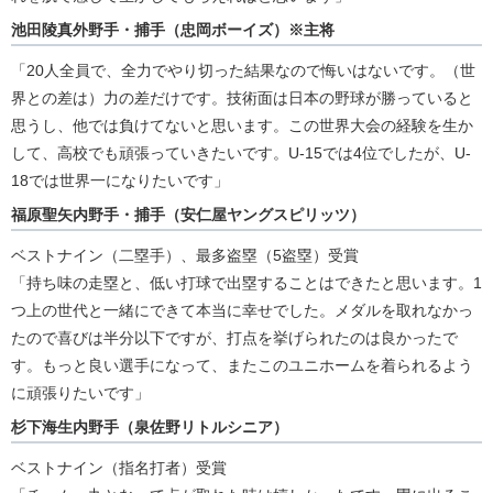
池田陵真外野手・捕手（忠岡ボーイズ）※主将
「20人全員で、全力でやり切った結果なので悔いはないです。（世
界との差は）力の差だけです。技術面は日本の野球が勝っていると
思うし、他では負けてないと思います。この世界大会の経験を生か
して、高校でも頑張っていきたいです。U-15では4位でしたが、U-
18では世界一になりたいです」
福原聖矢内野手・捕手（安仁屋ヤングスピリッツ）
ベストナイン（二塁手）、最多盗塁（5盗塁）受賞
「持ち味の走塁と、低い打球で出塁することはできたと思います。1
つ上の世代と一緒にできて本当に幸せでした。メダルを取れなかっ
たので喜びは半分以下ですが、打点を挙げられたのは良かったで
す。もっと良い選手になって、またこのユニホームを着られるよう
に頑張りたいです」
杉下海生内野手（泉佐野リトルシニア）
ベストナイン（指名打者）受賞