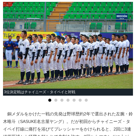
3位決定戦はチャイニーズ・タイペイと対戦
銅メダルをかけた一戦の先発は野球歴約2年で選出された左腕・鈴
木唯斗（SASUKE名古屋ヤング）。だが初回からチャイニーズ・タ
イペイ打線に痛打を浴びてプレッシャーをかけられると、2回に3連