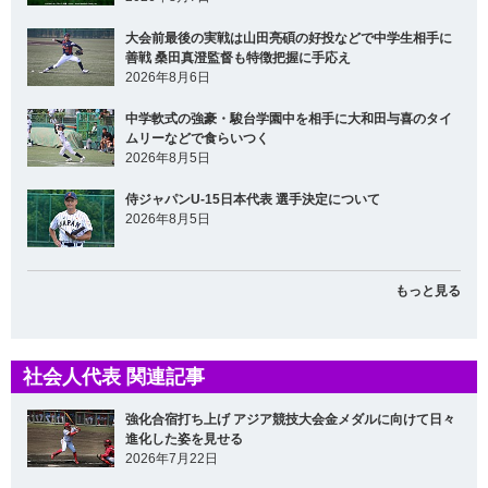
大会前最後の実戦は山田亮碩の好投などで中学生相手に
善戦 桑田真澄監督も特徴把握に手応え
2026年8月6日
中学軟式の強豪・駿台学園中を相手に大和田与喜のタイ
ムリーなどで食らいつく
2026年8月5日
侍ジャパンU-15日本代表 選手決定について
2026年8月5日
もっと見る
社会人代表 関連記事
強化合宿打ち上げ アジア競技大会金メダルに向けて日々
進化した姿を見せる
2026年7月22日