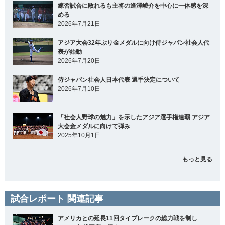
練習試合に敗れるも主将の逢澤崚介を中心に一体感を深
める
2026年7月21日
アジア大会32年ぶり金メダルに向け侍ジャパン社会人代
表が始動
2026年7月20日
侍ジャパン社会人日本代表 選手決定について
2026年7月10日
「社会人野球の魅力」を示したアジア選手権連覇 アジア
大会金メダルに向けて弾み
2025年10月1日
もっと見る
試合レポート 関連記事
アメリカとの延長11回タイブレークの総力戦を制し