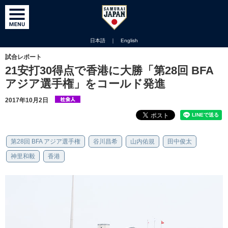
日本語
｜
English
試合レポート
21安打30得点で香港に大勝「第28回 BFA
アジア選手権」をコールド発進
2017年10月2日
第28回 BFA アジア選手権
谷川昌希
山内佑規
田中俊太
神里和毅
香港