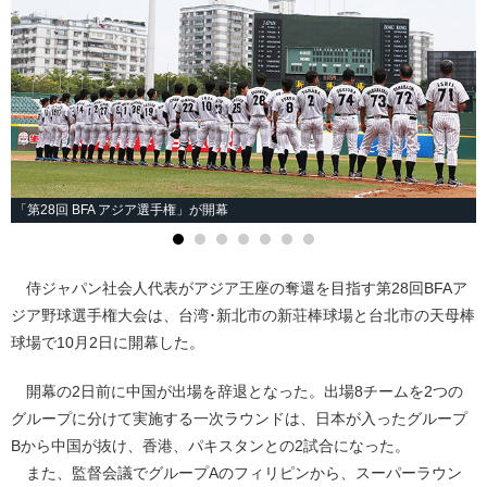
「第28回 BFA アジア選手権」が開幕
侍ジャパン社会人代表がアジア王座の奪還を目指す第28回BFAア
ジア野球選手権大会は、台湾･新北市の新荘棒球場と台北市の天母棒
球場で10月2日に開幕した。
開幕の2日前に中国が出場を辞退となった。出場8チームを2つの
グループに分けて実施する一次ラウンドは、日本が入ったグループ
Bから中国が抜け、香港、パキスタンとの2試合になった。
また、監督会議でグループAのフィリピンから、スーパーラウン