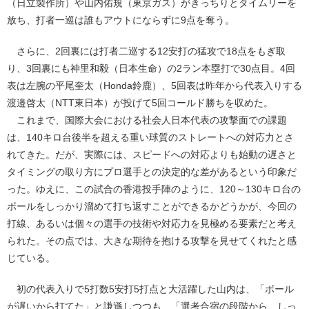
（日立製作所）や山内佑規（東京ガス）がきっちりとタイムリーを
放ち、打者一巡は誰もアウトにならずに9点を奪う。
さらに、2回裏には打者二巡する12安打の猛攻で18点をもぎ取
り、3回裏にも神里和毅（日本生命）の2ラン本塁打で30点目。4回
表は左腕の平尾奎太（Honda鈴鹿）、5回表は昨年から代表入りする
渡邉啓太（NTT東日本）が投げて5回コールド勝ちを収めた。
これまで、国際大会における社会人日本代表の攻撃面での課題
は、140キロ台後半を超える重い球質のストレートへの対応力とさ
れてきた。だが、実際には、スピードへの対応よりも始動の遅さと
タイミングの取り方にプロ選手との決定的な差があるという印象だ
った。ゆえに、この試合の香港投手陣のように、120～130キロ台の
ボールをしっかり溜めて打ち返すことができるかどうかが、今回の
打線、あるいは個々の選手の技術や対応力を見極める要素だと考え
られた。その点では、大きな期待を抱ける攻撃を見せてくれたと感
じている。
初の代表入りで5打数5安打5打点と大活躍した山内は、「ボール
が遅いから打てた」と謙遜しつつも、「選考合宿の段階から、しっ