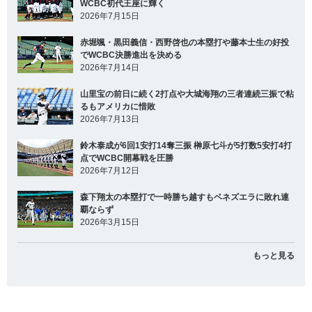
WCBC初代王座に輝く
2026年7月15日
赤堀颯・黒田義信・西野啓也の本塁打や藤本士生の好投
でWCBC決勝進出を決める
2026年7月14日
山里宝の前日に続く2打点や大城海翔の三者連続三振で粘
るもアメリカに惜敗
2026年7月13日
鈴木泰成が6回1安打14奪三振 榊原七斗が5打数5安打4打
点でWCBC開幕戦を圧勝
2026年7月12日
森下翔太の本塁打で一時勝ち越すもベネズエラに敗れ連
覇ならず
2026年3月15日
もっと見る