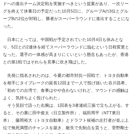
ドへの進出チーム決定戦を実施すべきという提案があり、一次リー
グを終えて休養日の予定だった10月5日に、グループAの3位とグル
ープBの2位が対戦し、勝者がスーパーラウンドに進出することにな
った。
日本にとっては、中国戦が予定されていた10月4日も休みとな
り、5日との2連休を経てスーパーラウンドに臨むという日程変更と
なった。選手の一体感が高まりにくいという懸念もあったが、香港
との第1戦ではそれらを見事に吹き飛ばした。
先発に指名されたのは、今夏の都市対抗一回戦で、トヨタ自動車
を相手にタイブレークの延長12回まで一人で投げ抜いた谷川昌希。
「初めての台湾で、食事はやや合わないけれど、マウンドの感触は
よく、気持ちよく投げられた」
そう笑顔で語った右腕は、1回表を3者連続三振で立ち上がる。す
ると、その裏に田中俊太（日立製作所）、福田周平（NTT東日
本）、藤岡裕大（トヨタ自動車）とドラフト候補の左打者が並ぶ上
位で無死満塁のチャンスを築き、敵失で先制点を貰うと、菅野剛士