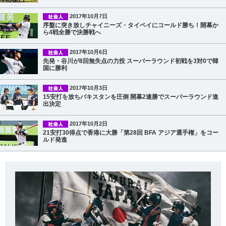
2017年10月7日
序盤に突き放しチャイニーズ・タイペイにコールド勝ち！開幕か
ら4戦全勝で決勝戦へ
2017年10月6日
先発・谷川が8回無失点の力投 スーパーラウンド初戦を3対0で韓
国に勝利
2017年10月3日
15安打を放ちパキスタンを圧倒 開幕2連勝でスーパーラウンド進
出決定
2017年10月2日
21安打30得点で香港に大勝「第28回 BFA アジア選手権」をコー
ルド発進