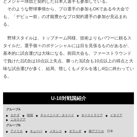
どメジャー球団と契約した日本人選手も参加している。
そのような野球事情から、プロ選手の参加もOKである今大会で
も、「デビュー前」の才能豊かなプロ契約選手の参加が見込まれ
る。
野球スタイルは、トップチーム同様、技術よりもパワーに頼るス
タイルだ。選手個々のポテンシャルには目を見張るものがあるが、
基本的に試合運びは大味になる。前回大会も、ファーストラウンド
で負けた2試合は10点以上失点、勝った3試合も10点以上の得点と大
味な試合運びが多く、結局、惜しくもメダルを逃し4位に終わってい
る。
U-18対戦国紹介
グループA
カナダ
韓国
チャイニーズ・タイペイ
オーストラリア
イタリア
ニカラグア
グループB
アメリカ
キューバ
メキシコ
オランダ
南アフリカ
日本