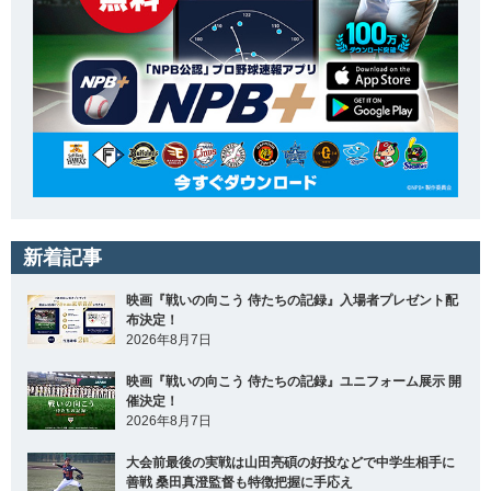
新着記事
映画『戦いの向こう 侍たちの記録』入場者プレゼント配
布決定！
2026年8月7日
映画『戦いの向こう 侍たちの記録』ユニフォーム展示 開
催決定！
2026年8月7日
大会前最後の実戦は山田亮碩の好投などで中学生相手に
善戦 桑田真澄監督も特徴把握に手応え