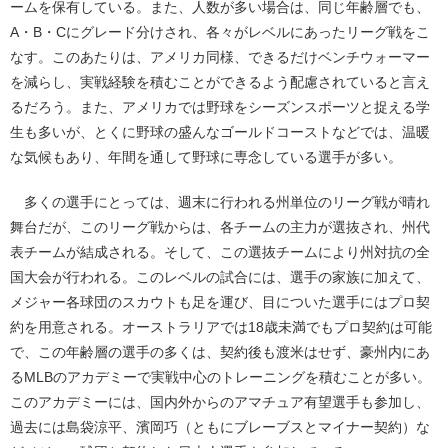
ームを保有している。また、人数が多い場合は、同じ年齢層でも、
A・B・Cにグレード分けされ、各々がレベルにあったリーグ戦をこ
なす。このあたりは、アメリカ同様、できるだけベンチウォーマー
を減らし、実戦経験を積むことができるよう配慮されていると言え
るだろう。また、アメリカでは野球をシーズンスポーツと捉える学
生も多いが、とくに野球の盛んなゴールドコーストなどでは、温暖
な気候もあり、年間を通して野球に専念している選手が多い。
多くの選手にとっては、週末に行われる州単位のリーグ戦が晴れ
舞台だが、このリーグ戦からは、各チームの主力が選抜され、州代
表チームが結成される。そして、この選抜チームにより州対抗の全
国大会が行われる。このレベルの試合には、選手の家族に加えて、
メジャー各球団のスカウトも足を運び、目についた選手にはプロ契
約を用意される。オーストラリアでは18歳未満でもプロ契約は可能
で、この年齢層の選手の多くは、契約後も渡米はせず、豪州内にあ
るMLBのアカデミーで実戦中心のトレーニングを積むことが多い。
このアカデミーには、国内外からのアマチュア有望選手も参加し、
過去には島袋涼平、濱岡巧（ともにブレーブスとマイナー契約）な