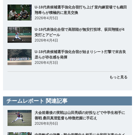
U-18代表候補選手強化合宿打ち上げ 室内練習場でも織田
翔希らが積極的に意見交換
2026年4月5日
U-18代表強化合宿で高部陸が無安打投球、荻田翔惺が4
安打とアピール
2026年4月4日
U-18代表候補選手強化合宿が始まりシート打撃で末吉良
丞らが存在感を発揮
2026年4月3日
もっと見る
チームレポート 関連記事
大会前最後の実戦は山田亮碩の好投などで中学生相手に
善戦 桑田真澄監督も特徴把握に手応え
2026年8月6日
中学軟式の強豪・駿台学園中を相手に大和田与喜のタイ