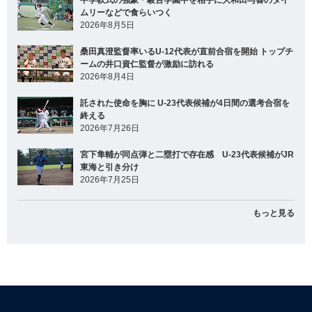
ムリーなどで食らいつく
2026年8月5日
桑田真澄監督率いるU-12代表が直前合宿を開始 トップチ
ームの井口資仁監督が激励に訪れる
2026年8月4日
託された使命を胸に U-23代表候補が4日間の選考合宿を
終える
2026年7月26日
宮下隼輔が同点弾と二塁打で存在感 U-23代表候補がJR
東海と引き分け
2026年7月25日
もっと見る