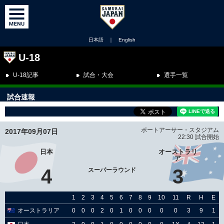
日本語
｜
English
U-18
U-18記事
試合・大会
選手一覧
試合速報
ポートアーサー・スタジアム
2017年09月07日
22:30 試合開始
日本
オーストラリ
ア
4
3
スーパーラウンド
1
2
3
4
5
6
7
8
9
10
11
R
H
E
オーストラリア
0
0
0
2
0
1
0
0
0
0
0
3
9
1