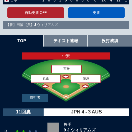
日本
2
0
0
1
0
0
0
0
0
0
1X
4
12
1
自動更新 OFF
更新
【勝】田浦【負】J.ウィリアムズ
TOP
テキスト速報
投打成績