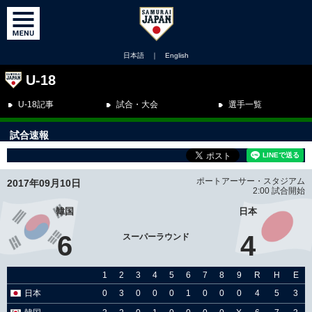
日本語
｜
English
U-18
U-18記事
試合・大会
選手一覧
試合速報
ポートアーサー・スタジアム
2017年09月10日
2:00 試合開始
韓国
日本
6
4
スーパーラウンド
1
2
3
4
5
6
7
8
9
R
H
E
日本
0
3
0
0
0
1
0
0
0
4
5
3