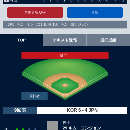
韓国
3
2
0
1
0
0
0
0
X
6
7
3
自動更新 OFF
更新
【勝】キム ミン【負】田浦【S】キム ヨンジョン
TOP
テキスト速報
投打成績