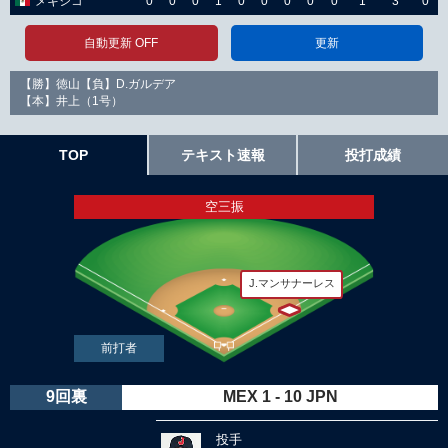
メキシコ
0
0
0
1
0
0
0
0
0
1
3
0
自動更新 OFF
更新
【勝】徳山【負】D.ガルデア
【本】井上（1号）
TOP
テキスト速報
投打成績