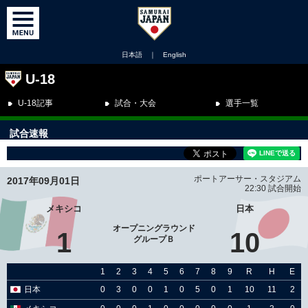
日本語
｜
English
U-18
U-18記事
試合・大会
選手一覧
試合速報
ポートアーサー・スタジアム
2017年09月01日
22:30 試合開始
メキシコ
日本
オープニングラウンド
1
10
グループＢ
1
2
3
4
5
6
7
8
9
R
H
E
日本
0
3
0
0
1
0
5
0
1
10
11
2