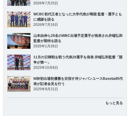
2026年7月25日
WCBC初代王者となった大学代表が帰国 監督・選手とも
に感謝を語る
2026年7月16日
山本由伸ら29名のWBC出場予定選手が発表され井端弘和
監督が期待を語る
2026年1月26日
11月の日韓戦を戦う代表28選手を発表 井端弘和監督「競
争が第一」
2025年10月8日
W杯初出場初優勝を目指す侍ジャパンユースBaseball5代
表が記者会見を行う
2025年9月21日
もっと見る