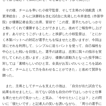
その後、チームを率いた小枝守監督、そして主将の小池航貴（木
更津総合）、さらに決勝戦を含む2試合に先発した今井達也（作新学
院）が優勝記者会見に出席。冒頭で「この度、選手たちがしっかり
と動いてくれて優勝することができました。改めてご報告申し上げ
ます。ありがとうございました」と挨拶した小枝監督は、「とにか
く木製バットへの対応が選手たちを悩ませたと思いますが、今回は
逆にそれを利用して、シンプルに送りバントを使って、自己犠牲を
中心とした戦いを目指した。選手の諸君は、忠実に我々の指示を実
行してくれたと思います」と語り、優勝の原動力となった投手陣に
対しては「素晴らしいのひと言。全員がお互いのいいところを認め
合って、チームとして力を合わせることができた」と改めて賛辞を
贈った。
また、主将としてチームを支えた小池は、「自分が出た試合でも
結果を出せましたし、出てない試合も自分の中ではしっかりと仕事
を果たせたので良かった」と笑み。「今やりたいことは？」との問
いに「寝たいです」と記者人の笑いを誘いながら、「周りの選手に