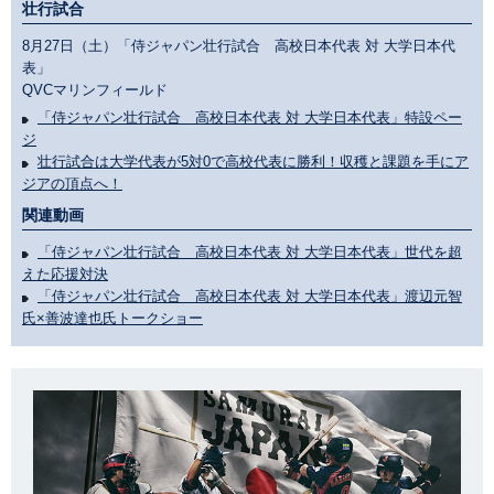
壮行試合
8月27日（土）「侍ジャパン壮行試合 高校日本代表 対 大学日本代
表」
QVCマリンフィールド
「侍ジャパン壮行試合 高校日本代表 対 大学日本代表」特設ペー
ジ
壮行試合は大学代表が5対0で高校代表に勝利！収穫と課題を手にア
ジアの頂点へ！
関連動画
「侍ジャパン壮行試合 高校日本代表 対 大学日本代表」世代を超
えた応援対決
「侍ジャパン壮行試合 高校日本代表 対 大学日本代表」渡辺元智
氏×善波達也氏トークショー