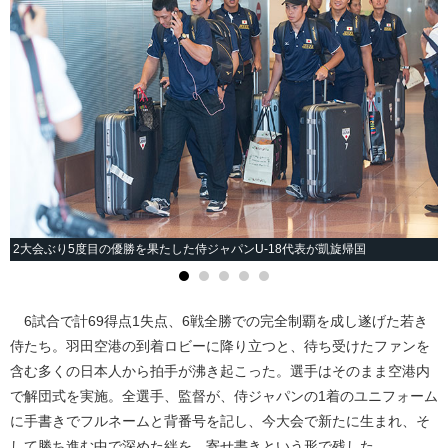
2大会ぶり5度目の優勝を果たした侍ジャパンU-18代表が凱旋帰国
6試合で計69得点1失点、6戦全勝での完全制覇を成し遂げた若き
侍たち。羽田空港の到着ロビーに降り立つと、待ち受けたファンを
含む多くの日本人から拍手が沸き起こった。選手はそのまま空港内
で解団式を実施。全選手、監督が、侍ジャパンの1着のユニフォーム
に手書きでフルネームと背番号を記し、今大会で新たに生まれ、そ
して勝ち進む中で深めた絆を、寄せ書きという形で残した。