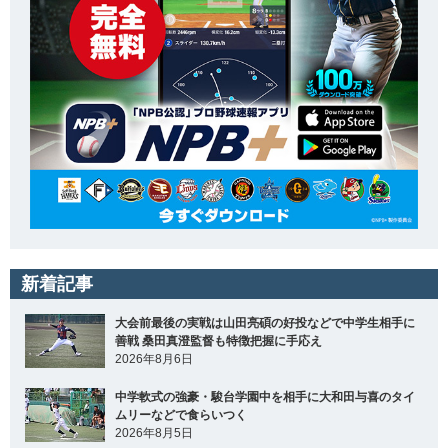
新着記事
大会前最後の実戦は山田亮碩の好投などで中学生相手に
善戦 桑田真澄監督も特徴把握に手応え
2026年8月6日
中学軟式の強豪・駿台学園中を相手に大和田与喜のタイ
ムリーなどで食らいつく
2026年8月5日