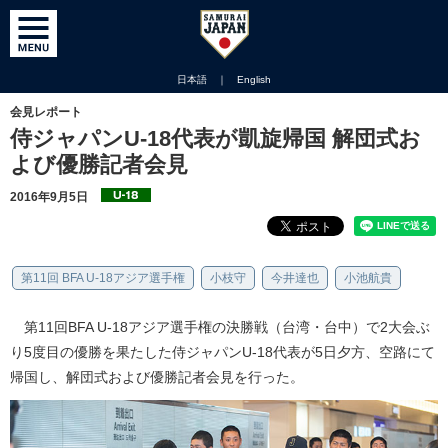
日本語
｜
English
会見レポート
侍ジャパンU-18代表が凱旋帰国 解団式お
よび優勝記者会見
2016年9月5日
第11回 BFA U-18アジア選手権
小枝守
今井達也
小池航貴
第11回BFA U-18アジア選手権の決勝戦（台湾・台中）で2大会ぶ
り5度目の優勝を果たした侍ジャパンU-18代表が5日夕方、空路にて
帰国し、解団式および優勝記者会見を行った。