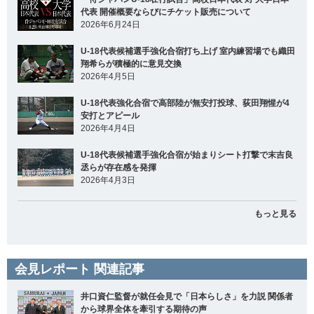
代表 開催概要ならびにチケット販売について
2026年6月24日
U-18代表候補選手強化合宿打ち上げ 室内練習場でも織田
翔希らが積極的に意見交換
2026年4月5日
U-18代表強化合宿で高部陸が無安打投球、荻田翔惺が4
安打とアピール
2026年4月4日
U-18代表候補選手強化合宿が始まりシート打撃で末吉良
丞らが存在感を発揮
2026年4月3日
もっと見る
会見レポート 関連記事
井口資仁監督が就任会見で「日本らしさ」を力説 関係者
から球界全体を牽引する期待の声