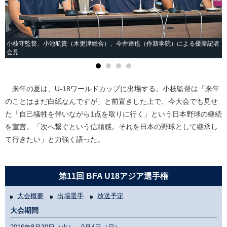
小枝守監督、小池航貴（木更津総合）、今井達也（作新学院）による優勝記者
会見
来年の夏は、U-18ワールドカップに出場する。小枝監督は「来年
のことはまだ白紙なんですが」と前置きした上で、今大会でも見せ
た「自己犠牲を伴いながら1点を取りに行く」という日本野球の継続
を宣言。「次へ繋ぐという信頼感。それを日本の野球として継承し
て行きたい」と力強く語った。
第11回 BFA U18アジア選手権
大会概要
出場選手
放送予定
大会期間