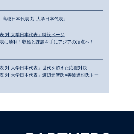
 高校日本代表 対 大学日本代表」
表 対 大学日本代表」特設ページ
代表に勝利！収穫と課題を手にアジアの頂点へ！
表 対 大学日本代表」世代を超えた応援対決
表 対 大学日本代表」渡辺元智氏×善波達也氏トー