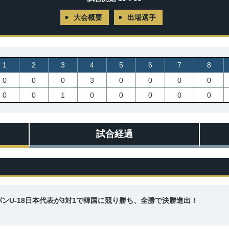
大会概要
出場選手
1
2
3
4
5
6
7
8
0
0
0
3
0
0
0
0
0
0
1
0
0
0
0
0
試合経過
ンU-18日本代表が3対1で韓国に競り勝ち、全勝で決勝進出！