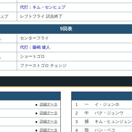
代打：キム・センヒュプ
ュプ
レフトフライ 試合終了
9回表
生
センターフライ
代打：藤嶋 健人
人
ショートゴロ
ファーストゴロ チェンジ
一
イ・ジュンホ
詳細データ
1
中
パク・ジュンウ
詳細データ
2
捕
キム・ヒュンジュン
詳細データ
3
指
ハン・ベコ
詳細データ
4