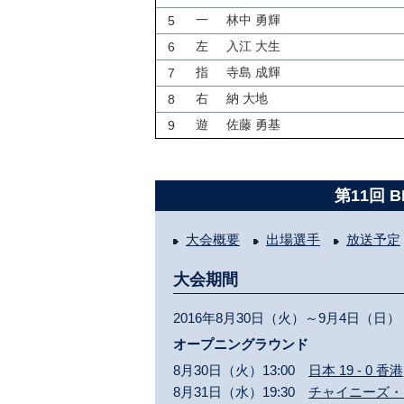
一
林中 勇輝
5
左
入江 大生
6
指
寺島 成輝
7
右
納 大地
8
遊
佐藤 勇基
9
第11回 
大会概要
出場選手
放送予定
大会期間
2016年8月30日（火）～9月4日（日）
オープニングラウンド
8月30日（火）13:00
日本 19 - 0 香港
8月31日（水）19:30
チャイニーズ・タイ