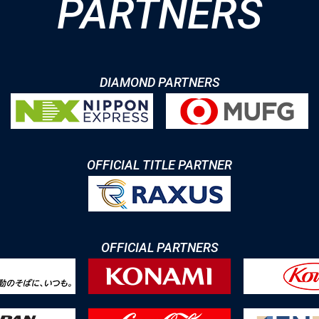
PARTNERS
DIAMOND PARTNERS
OFFICIAL TITLE PARTNER
OFFICIAL PARTNERS