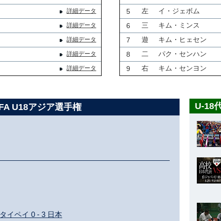
左
イ・ジェボム
詳細データ
5
三
キム・ミンス
詳細データ
6
遊
キム・ヒェセン
詳細データ
7
二
パク・センハン
詳細データ
8
右
キム・センヨン
詳細データ
9
U-1
BFA U18アジア選手権
ペイ 0 - 3 日本