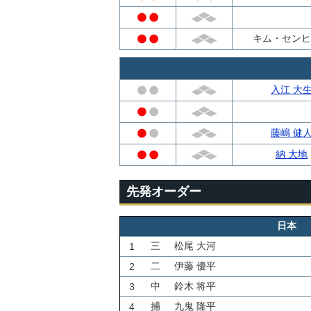
キム・センヒ
入江 大
藤嶋 健
納 大地
先発オーダー
日本
三
松尾 大河
1
二
伊藤 優平
2
中
鈴木 将平
3
捕
九鬼 隆平
4