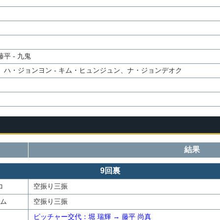
平 - 九鬼
、ハ・ジョンヨン - キム・ヒュンジュン、ナ・ジョンデオク
結果
9回裏
コ
空振り三振
ム
空振り三振
ピッチャー交代：堀 瑞輝 → 藤平 尚真