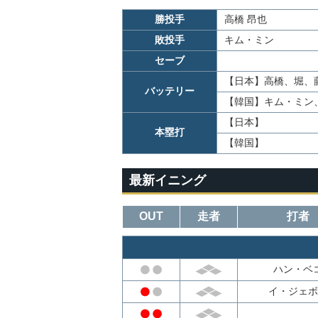
勝投手
高橋 昂也
敗投手
キム・ミン
セーブ
【日本】
高橋、堀、藤
バッテリー
【韓国】
キム・ミン
【日本】
本塁打
【韓国】
最新イニング
OUT
走者
打者
ハン・ベ
イ・ジェボ