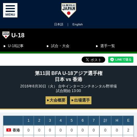
日本語
｜
English
U-18
U-18記事
試合・大会
選手一覧
第11回 BFA U-18アジア選手権
日本 vs 香港
2016年8月30日（火） 台中インターコンチネンタル野球場
試合開始 13:00
大会概要
出場選手
1
2
3
4
5
6
7
計
H
E
香港
0
0
0
0
0
0
0
0
0
2