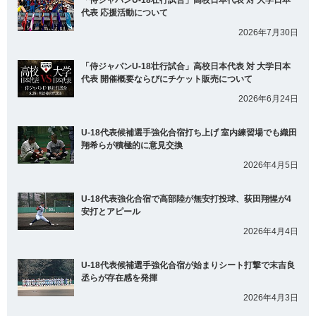
「侍ジャパンU-18壮行試合」高校日本代表 対 大学日本
代表 応援活動について
2026年7月30日
「侍ジャパンU-18壮行試合」高校日本代表 対 大学日本
代表 開催概要ならびにチケット販売について
2026年6月24日
U-18代表候補選手強化合宿打ち上げ 室内練習場でも織田
翔希らが積極的に意見交換
2026年4月5日
U-18代表強化合宿で高部陸が無安打投球、荻田翔惺が4
安打とアピール
2026年4月4日
U-18代表候補選手強化合宿が始まりシート打撃で末吉良
丞らが存在感を発揮
2026年4月3日