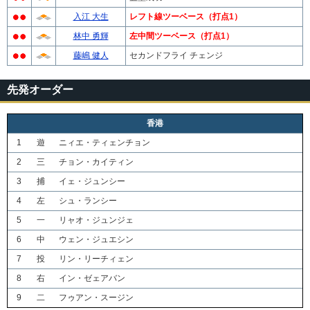
入江 大生
レフト線ツーベース（打点1）
林中 勇輝
左中間ツーベース（打点1）
藤嶋 健人
セカンドフライ チェンジ
先発オーダー
香港
1
遊
ニィエ・ティェンチョン
2
三
チョン・カイティン
3
捕
イェ・ジュンシー
4
左
シュ・ランシー
5
一
リャオ・ジュンジェ
6
中
ウェン・ジュエシン
7
投
リン・リーチィェン
8
右
イン・ゼェアバン
9
二
フゥアン・スージン