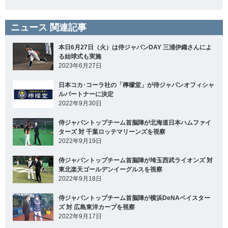
ニュース 関連記事
本日6月27日（火）は侍ジャパンDAY 三浦伊織さんによ
る始球式も実施
2023年6月27日
日本コカ･コーラ社の「檸檬堂」が侍ジャパンオフィシャ
ルパートナーに決定
2022年9月30日
侍ジャパントップチーム首脳陣が北海道日本ハムファイ
ターズ 対 千葉ロッテマリーンズを視察
2022年9月19日
侍ジャパントップチーム首脳陣が埼玉西武ライオンズ 対
東北楽天ゴールデンイーグルスを視察
2022年9月18日
侍ジャパントップチーム首脳陣が横浜DeNAベイスター
ズ 対 広島東洋カープを視察
2022年9月17日