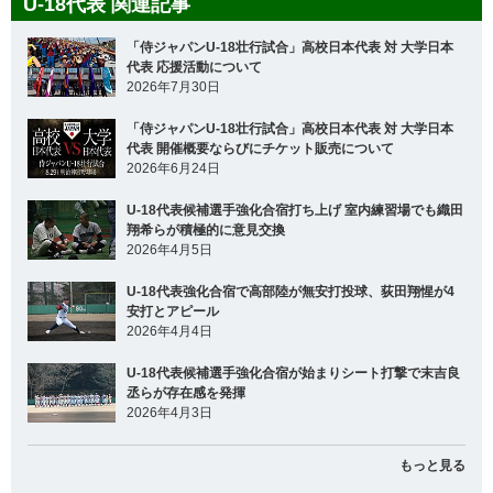
U-18代表 関連記事
「侍ジャパンU-18壮行試合」高校日本代表 対 大学日本
代表 応援活動について
2026年7月30日
「侍ジャパンU-18壮行試合」高校日本代表 対 大学日本
代表 開催概要ならびにチケット販売について
2026年6月24日
U-18代表候補選手強化合宿打ち上げ 室内練習場でも織田
翔希らが積極的に意見交換
2026年4月5日
U-18代表強化合宿で高部陸が無安打投球、荻田翔惺が4
安打とアピール
2026年4月4日
U-18代表候補選手強化合宿が始まりシート打撃で末吉良
丞らが存在感を発揮
2026年4月3日
もっと見る