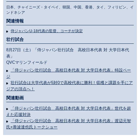
日本、チャイニーズ・タイペイ、韓国、中国、香港、タイ、フィリピン、イ
ンドネシア
関連情報
侍ジャパンU-18代表の監督、コーチが決定
壮行試合
8月27日（土）「侍ジャパン壮行試合 高校日本代表 対 大学日本代
表」
QVCマリンフィールド
「侍ジャパン壮行試合 高校日本代表 対 大学日本代表」特設ペー
ジ
壮行試合は大学代表が5対0で高校代表に勝利！収穫と課題を手にア
ジアの頂点へ！
関連動画
「侍ジャパン壮行試合 高校日本代表 対 大学日本代表」世代を超
えた応援対決
「侍ジャパン壮行試合 高校日本代表 対 大学日本代表」渡辺元智
氏×善波達也氏トークショー