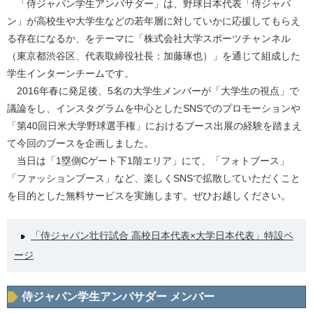
「侍ジャパン学生アンバサダー」は、野球日本代表「侍ジャパ
ン」が高校生や大学生などの若年層に対していかに応援してもらえ
る存在になるか、をテーマに「株式会社大学スポーツチャンネル
（東京都渋谷区、代表取締役社長：加藤琢也）」を通じて組成した
学生インターンチームです。
2016年春に発足後、5名の大学生メンバーが「大学生の視点」で
議論をし、インスタグラムを中心としたSNSでのプロモーションや
「第40回日米大学野球選手権」におけるブース出展の経験を踏まえ
て今回のブースを企画しました。
当日は「1塁側Cゲート下1階エリア」にて、「フォトブース」
「ファッションブース」など、楽しくSNSで拡散していただくこと
を目的とした無料サービスを実施します。ぜひお越しください。
「侍ジャパン壮行試合 高校日本代表×大学日本代表」特設ペ
ージ
侍ジャパン学生アンバサダー メンバー