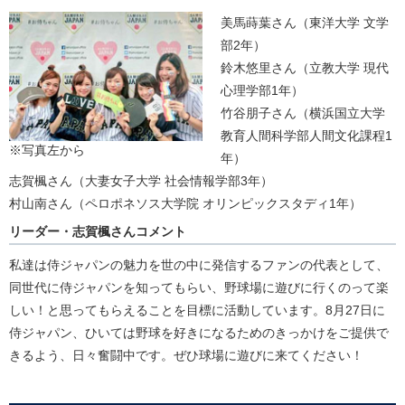
美馬蒔葉さん（東洋大学 文学
部2年）
鈴木悠里さん（立教大学 現代
心理学部1年）
竹谷朋子さん（横浜国立大学
教育人間科学部人間文化課程1
※写真左から
年）
志賀楓さん（大妻女子大学 社会情報学部3年）
村山南さん（ペロポネソス大学院 オリンピックスタディ1年）
リーダー・志賀楓さんコメント
私達は侍ジャパンの魅力を世の中に発信するファンの代表として、
同世代に侍ジャパンを知ってもらい、野球場に遊びに行くのって楽
しい！と思ってもらえることを目標に活動しています。8月27日に
侍ジャパン、ひいては野球を好きになるためのきっかけをご提供で
きるよう、日々奮闘中です。ぜひ球場に遊びに来てください！