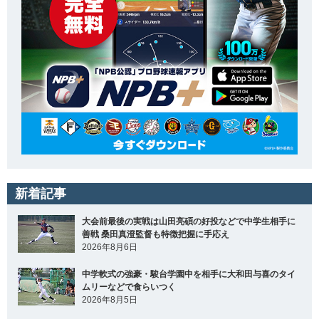
新着記事
大会前最後の実戦は山田亮碩の好投などで中学生相手に
善戦 桑田真澄監督も特徴把握に手応え
2026年8月6日
中学軟式の強豪・駿台学園中を相手に大和田与喜のタイ
ムリーなどで食らいつく
2026年8月5日