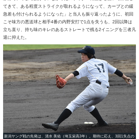
てきて、ある程度ストライクが取れるようになって、カーブとの緩
急差も付けられるようになった」と当人も振り返ったように、初回
こそ味方の悪送球と相手4番の内野安打で1点を失うも、2回以降は
立ち直り、持ち味のキレのあるストレートで残る2イニングを三者凡
退に抑えた。
新潟ヤング戦の先発は、清水 美佑（埼玉栄高3年）。期待に応え、3回1失点の