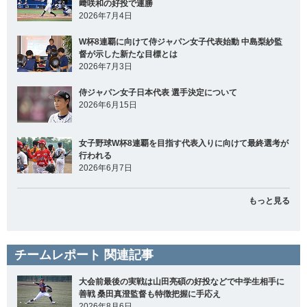
﨑咲和の好投で連勝
2026年7月4日
W杯8連覇に向けて侍ジャパン女子代表始動 中島梨紗監
督が示した新たな目標とは
2026年7月3日
侍ジャパン女子日本代表 選手決定について
2026年6月15日
女子野球W杯8連覇を目指す代表入りに向けて最終選考が
行われる
2026年6月7日
もっと見る
チームレポート 関連記事
大会前最後の実戦は山田亮碩の好投などで中学生相手に
善戦 桑田真澄監督も特徴把握に手応え
2026年8月6日