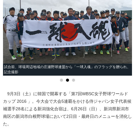
ッ
試合前、球場周辺地域の庄瀬野球連盟から「一球入魂」のフラッグを贈られ、
記念撮影
9月3日（土）に韓国で開幕する「第7回WBSC女子野球ワールド
カップ 2016 」。今大会で大会5連覇をかける侍ジャパン女子代表候
補選手28名による新潟強化合宿は、6月26日（日）、新潟県新潟市
南区の新潟市白根野球場において2日目・最終日のメニューを消化し
た。