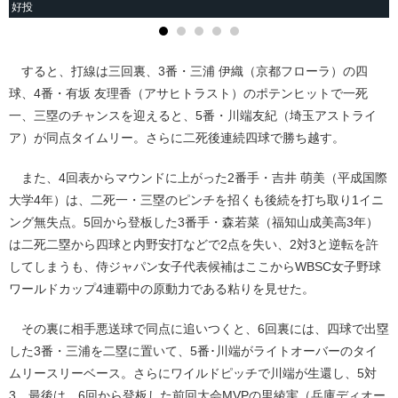
好投
すると、打線は三回裏、3番・三浦 伊織（京都フローラ）の四
球、4番・有坂 友理香（アサヒトラスト）のポテンヒットで一死
一、三塁のチャンスを迎えると、5番・川端友紀（埼玉アストライ
ア）が同点タイムリー。さらに二死後連続四球で勝ち越す。
また、4回表からマウンドに上がった2番手・吉井 萌美（平成国際
大学4年）は、二死一・三塁のピンチを招くも後続を打ち取り1イニ
ング無失点。5回から登板した3番手・森若菜（福知山成美高3年）
は二死二塁から四球と内野安打などで2点を失い、2対3と逆転を許
してしまうも、侍ジャパン女子代表候補はここからWBSC女子野球
ワールドカップ4連覇中の原動力である粘りを見せた。
その裏に相手悪送球で同点に追いつくと、6回裏には、四球で出塁
した3番・三浦を二塁に置いて、5番･川端がライトオーバーのタイ
ムリースリーベース。さらにワイルドピッチで川端が生還し、5対
3。最後は、6回から登板した前回大会MVPの里綾実（兵庫ディオー