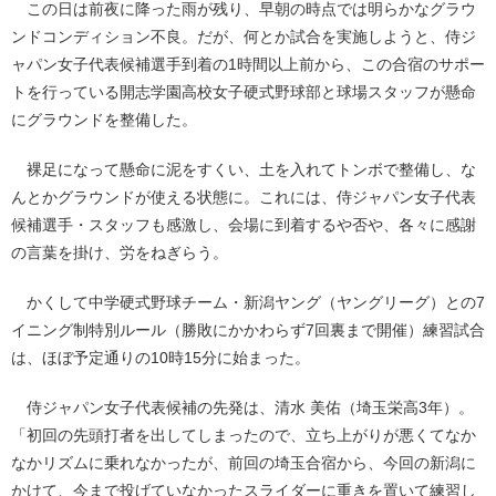
この日は前夜に降った雨が残り、早朝の時点では明らかなグラウ
ンドコンディション不良。だが、何とか試合を実施しようと、侍ジ
ャパン女子代表候補選手到着の1時間以上前から、この合宿のサポー
トを行っている開志学園高校女子硬式野球部と球場スタッフが懸命
にグラウンドを整備した。
裸足になって懸命に泥をすくい、土を入れてトンボで整備し、な
んとかグラウンドが使える状態に。これには、侍ジャパン女子代表
候補選手・スタッフも感激し、会場に到着するや否や、各々に感謝
の言葉を掛け、労をねぎらう。
かくして中学硬式野球チーム・新潟ヤング（ヤングリーグ）との7
イニング制特別ルール（勝敗にかかわらず7回裏まで開催）練習試合
は、ほぼ予定通りの10時15分に始まった。
侍ジャパン女子代表候補の先発は、清水 美佑（埼玉栄高3年）。
「初回の先頭打者を出してしまったので、立ち上がりが悪くてなか
なかリズムに乗れなかったが、前回の埼玉合宿から、今回の新潟に
かけて、今まで投げていなかったスライダーに重きを置いて練習し