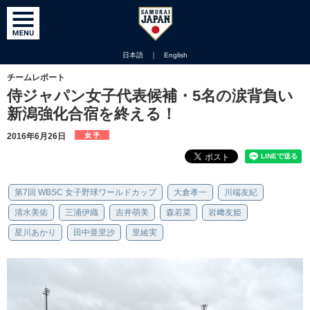
日本語
｜
English
チームレポート
侍ジャパン女子代表候補・5名の涙背負い
新潟強化合宿を終える！
2016年6月26日
第7回 WBSC 女子野球ワールドカップ
大倉孝一
川端友紀
清水美佑
三浦伊織
吉井萌美
森若菜
岩﨑友姫
星川あかり
田中亜里沙
里綾実