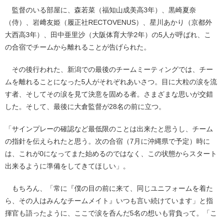
監督のいる部屋に、森若菜（福知山成美高3年）、黒崎夏奈
（侍）、岩﨑友姫（履正社RECTOVENUS）、星川あかり（京都外
大西高3年）、田中亜里沙（大阪体育大学2年）の5人が呼ばれ、こ
の合宿でチームから離れることが告げられた。
その後行われた、新潟での最後のチームミーティングでは、チー
ムを離れることになった5人がそれぞれあいさつ。目に大粒の涙を流
す者、そしてその涙を見て決意を固める者。さまざまな思いが交錯
した。そして、最後に大倉監督が28名の前に立つ。
「サインプレーの確認など最低限のことは出来たと思うし、チーム
の指針を伝えられたと思う。次の合宿（7月に沖縄県で予定）時に
は、これが0になってまた始めるのではなく、この状態からスタート
出来るように準備をしてきてほしい」。
もちろん、「常に『僕の目の前に来て、同じユニフォームを着た
ら、その人はみんなチームメイト』いつも言い続けています」と指
揮官も語ったように、ここで涙を呑んだ5名の想いも背負って。「こ