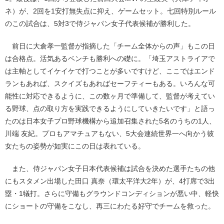
ネ）が、2回を1安打無失点に抑え、ゲームセット。七回特別ルール
のこの試合は、5対3で侍ジャパン女子代表候補が勝利した。
前日に大倉孝一監督が指摘した「チーム全体からの声」もこの日
は合格点。活気あるベンチも勝利への礎に。「埼玉アストライアで
は主軸としてイケイケで打つことが多いですけど、ここではエンド
ランもあれば、スクイズもあればセーフティーもある。いろんな可
能性に対応できるように、この数ヶ月で準備して、監督が考えてい
る野球、点の取り方を実践できるようにしていきたいです」と語っ
たのは日本女子プロ野球機構から追加召集された5名のうちの1人、
川端 友紀。プロもアマチュアもない、5大会連続世界一へ向かう彼
女たちの姿勢が如実にこの日は表れている。
また、侍ジャパン女子日本代表候補は試合を決めた選手たちの他
にもスタメン出場した田口 真奈（環太平洋大2年）が、4打席で3出
塁・1犠打。さらに守備もグラウンドコンディションが悪い中、軽快
にショートの守備をこなし、再三にわたる好守でチームを救った。