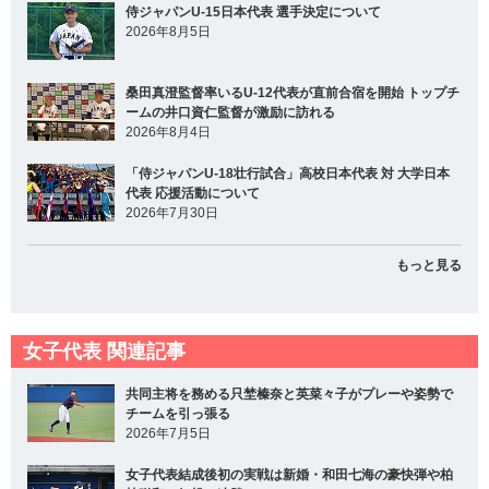
侍ジャパンU-15日本代表 選手決定について
2026年8月5日
桑田真澄監督率いるU-12代表が直前合宿を開始 トップチ
ームの井口資仁監督が激励に訪れる
2026年8月4日
「侍ジャパンU-18壮行試合」高校日本代表 対 大学日本
代表 応援活動について
2026年7月30日
もっと見る
女子代表 関連記事
共同主将を務める只埜榛奈と英菜々子がプレーや姿勢で
チームを引っ張る
2026年7月5日
女子代表結成後初の実戦は新婚・和田七海の豪快弾や柏