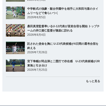
中学軟式の強豪・駿台学園中を相手に大和田与喜のタイ
ムリーなどで食らいつく
2026年8月5日
桑田真澄監督率いるU-12代表が直前合宿を開始 トップチ
ームの井口資仁監督が激励に訪れる
2026年8月4日
託された使命を胸に U-23代表候補が4日間の選考合宿を
終える
2026年7月26日
宮下隼輔が同点弾と二塁打で存在感 U-23代表候補がJR
東海と引き分け
2026年7月25日
もっと見る