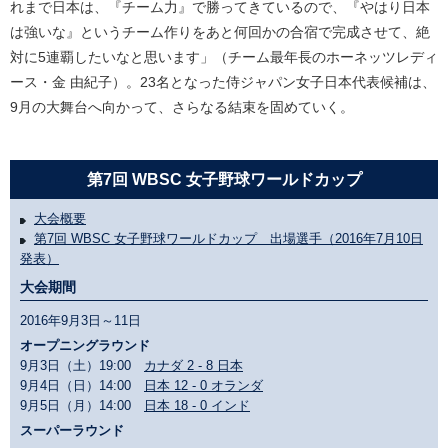
れまで日本は、『チーム力』で勝ってきているので、『やはり日本
は強いな』というチーム作りをあと何回かの合宿で完成させて、絶
対に5連覇したいなと思います」（チーム最年長のホーネッツレディ
ース・金 由紀子）。23名となった侍ジャパン女子日本代表候補は、
9月の大舞台へ向かって、さらなる結束を固めていく。
第7回 WBSC 女子野球ワールドカップ
大会概要
第7回 WBSC 女子野球ワールドカップ 出場選手（2016年7月10日
発表）
大会期間
2016年9月3日～11日
オープニングラウンド
9月3日（土）19:00
カナダ 2 - 8 日本
9月4日（日）14:00
日本 12 - 0 オランダ
9月5日（月）14:00
日本 18 - 0 インド
スーパーラウンド