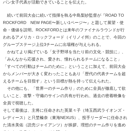
パン女子代表が活動できていることを伝えた。
続いて前回大会に続いて指揮を執る中島梨紗監督が『ROAD TO
ROCKFORD NEW PAGE〜新しい1ページ〜』と題して展望・使
命・価値を説明。ROCKFORDとは来年のファイナルラウンドが行
われるアメリカ・ロックフォード（イリノイ州）のことで、今回の
グループステージ上位3チームに出場権が与えられる。
かねてより掲げている「女子野球を当たり前の文化・競技に」、
「みんなから応援され、愛され、憧れられるチームになること」
「すべての行動はチームのために」ということに加えて、前回大会
からメンバーが大きく変わったこともあり「歴代の代表チームを超
えるチームを目指す」という目標が熱を持って伝えられた。
その他にも、「世界一のチーム作り」のために全員が徹底して欲
しいこと、攻撃・守備のサインの共有が行われ、過去の密着映像を
全員で視聴した。
そして最後は、主将に任命された英菜々子（埼玉西武ライオンズ・
レディース）と只埜榛奈（東海NEXUS）、投手リーダーに任命され
た清水美佑（読売ジャイアンツ）が挨拶。理想のチーム作りを進め