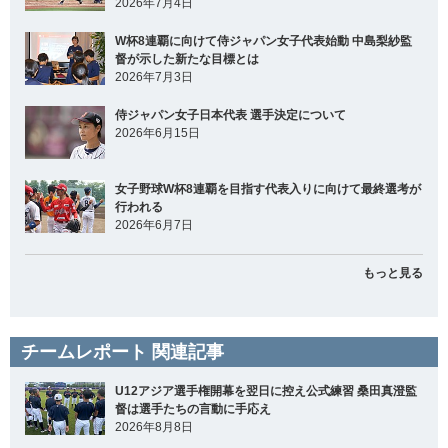
2026年7月4日
W杯8連覇に向けて侍ジャパン女子代表始動 中島梨紗監
督が示した新たな目標とは
2026年7月3日
侍ジャパン女子日本代表 選手決定について
2026年6月15日
女子野球W杯8連覇を目指す代表入りに向けて最終選考が
行われる
2026年6月7日
もっと見る
チームレポート 関連記事
U12アジア選手権開幕を翌日に控え公式練習 桑田真澄監
督は選手たちの言動に手応え
2026年8月8日