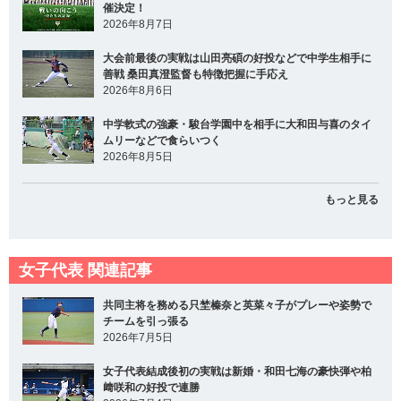
催決定！
2026年8月7日
大会前最後の実戦は山田亮碩の好投などで中学生相手に
善戦 桑田真澄監督も特徴把握に手応え
2026年8月6日
中学軟式の強豪・駿台学園中を相手に大和田与喜のタイ
ムリーなどで食らいつく
2026年8月5日
もっと見る
女子代表 関連記事
共同主将を務める只埜榛奈と英菜々子がプレーや姿勢で
チームを引っ張る
2026年7月5日
女子代表結成後初の実戦は新婚・和田七海の豪快弾や柏
﨑咲和の好投で連勝