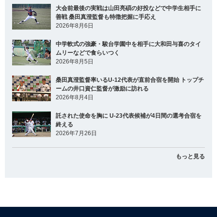
大会前最後の実戦は山田亮碩の好投などで中学生相手に
善戦 桑田真澄監督も特徴把握に手応え
2026年8月6日
中学軟式の強豪・駿台学園中を相手に大和田与喜のタイ
ムリーなどで食らいつく
2026年8月5日
桑田真澄監督率いるU-12代表が直前合宿を開始 トップチ
ームの井口資仁監督が激励に訪れる
2026年8月4日
託された使命を胸に U-23代表候補が4日間の選考合宿を
終える
2026年7月26日
もっと見る