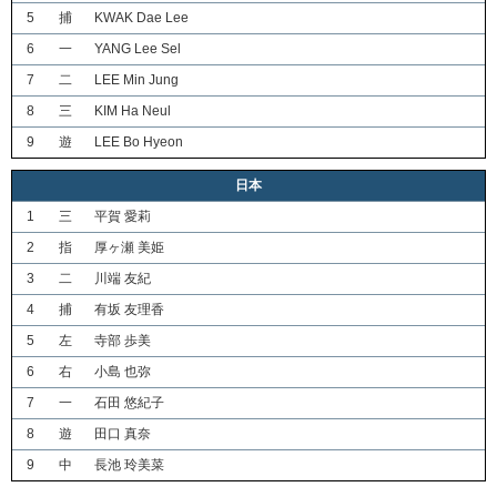
5
捕
KWAK Dae Lee
6
一
YANG Lee Sel
7
二
LEE Min Jung
8
三
KIM Ha Neul
9
遊
LEE Bo Hyeon
日本
1
三
平賀 愛莉
2
指
厚ヶ瀬 美姫
3
二
川端 友紀
4
捕
有坂 友理香
5
左
寺部 歩美
6
右
小島 也弥
7
一
石田 悠紀子
8
遊
田口 真奈
9
中
長池 玲美菜