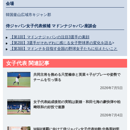
会場
韓国釜山広域市キジャン郡
侍ジャパン女子代表候補 マドンナジャパン座談会
【第1回】マドンナジャパンの注目3選手の素顔
【第2回】3選手がそれぞれに感じる女子野球界の変化を語る
>
【第3回】マドンナを目指す全国の野球女子たちに伝えたいこと
女子代表 関連記事
共同主将を務める只埜榛奈と英菜々子がプレーや姿勢で
チームを引っ張る
2026年7月5日
女子代表結成後初の実戦は新婚・和田七海の豪快弾や柏
﨑咲和の好投で連勝
2026年7月4日
W杯8連覇に向けて侍ジャパン女子代表始動 中島梨紗監