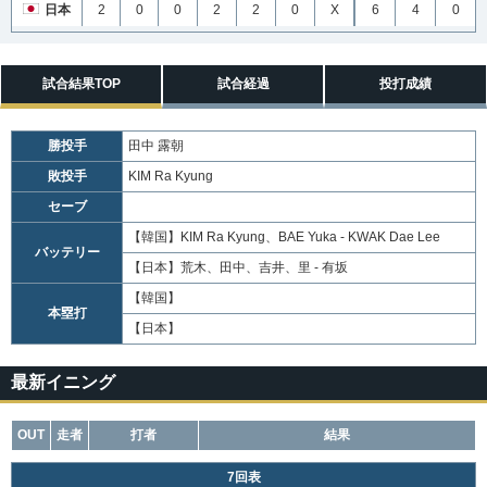
日本
2
0
0
2
2
0
X
6
4
0
試合結果TOP
試合経過
投打成績
勝投手
田中 露朝
敗投手
KIM Ra Kyung
セーブ
【韓国】
KIM Ra Kyung、BAE Yuka - KWAK Dae Lee
バッテリー
【日本】
荒木、田中、吉井、里 - 有坂
【韓国】
本塁打
【日本】
最新イニング
OUT
走者
打者
結果
7回表