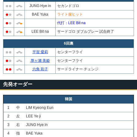
JUNG Hye in
セカンドゴロ
BAE Yuka
ライト前ヒット
代打：LEE Bit na
LEE Bit na
サードゴロ ダブルプレー 試合終了
6回裏
平賀 愛莉
センターフライ
厚ヶ瀬 美姫
センターフライ
六角 彩子
サードライナー チェンジ
先発オーダー
韓国
1
中
LIM Kyeong Eun
2
左
LEE Ye ji
3
右
JUNG Hye in
4
指
BAE Yuka