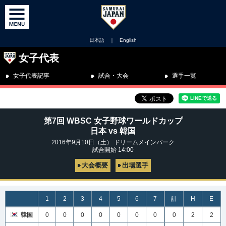
日本語
｜
English
女子代表
女子代表記事
試合・大会
選手一覧
第7回 WBSC 女子野球ワールドカップ
日本 vs 韓国
2016年9月10日（土） ドリームメインパーク
試合開始 14:00
大会概要
出場選手
1
2
3
4
5
6
7
計
H
E
韓国
0
0
0
0
0
0
0
0
2
2