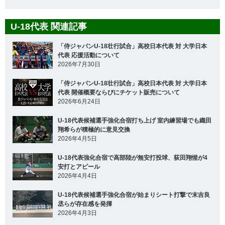
U-18代表 関連記事
「侍ジャパンU-18壮行試合」高校日本代表 対 大学日本
代表 応援活動について
2026年7月30日
「侍ジャパンU-18壮行試合」高校日本代表 対 大学日本
代表 開催概要ならびにチケット販売について
2026年6月24日
U-18代表候補選手強化合宿打ち上げ 室内練習場でも織田
翔希らが積極的に意見交換
2026年4月5日
U-18代表強化合宿で高部陸が無安打投球、荻田翔惺が4
安打とアピール
2026年4月4日
U-18代表候補選手強化合宿が始まりシート打撃で末吉良
丞らが存在感を発揮
2026年4月3日