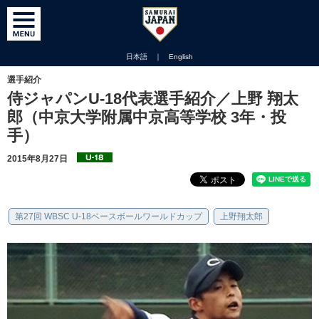
日本語
｜
English
選手紹介
侍ジャパンU-18代表選手紹介／上野 翔太
郎（中京大学附属中京高等学校 3年・投
手）
2015年8月27日
第27回 WBSC U-18ベースボールワールドカップ
上野翔太郎