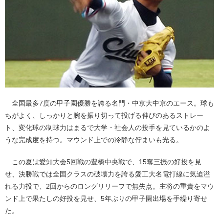
全国最多7度の甲子園優勝を誇る名門・中京大中京のエース。球も
ちがよく、しっかりと腕を振り切って投げる伸びのあるストレー
ト、変化球の制球力はまるで大学・社会人の投手を見ているかのよ
うな完成度を持つ。マウンド上での冷静な佇まいも光る。
この夏は愛知大会5回戦の豊橋中央戦で、15奪三振の好投を見
せ、決勝戦では全国クラスの破壊力を誇る愛工大名電打線に気迫溢
れる力投で、2回からのロングリリーフで無失点。主将の重責をマウ
ンド上で果たしの好投を見せ、5年ぶりの甲子園出場を手繰り寄せ
た。