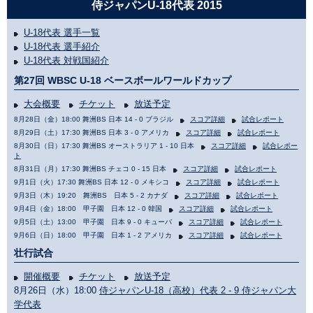
侍ジャパンU-18代表 2015
U-18代表 選手一覧
U-18代表 選手紹介
U-18代表 対戦国紹介
第27回 WBSC U-18 ベースボールワールドカップ
大会概要
チケット
放送予定
8月28日（金）18:00 舞洲BS 日本 14 - 0 ブラジル
スコア詳細
試合レポート
8月29日（土）17:30 舞洲BS 日本 3 - 0 アメリカ
スコア詳細
試合レポート
8月30日（日）17:30 舞洲BS オーストラリア 1 - 10 日本
スコア詳細
試合レポー
ト
8月31日（月）17:30 舞洲BS チェコ 0 - 15 日本
スコア詳細
試合レポート
9月1日（火）17:30 舞洲BS 日本 12 - 0 メキシコ
スコア詳細
試合レポート
9月3日（木）19:20 舞洲BS 日本 5 - 2 カナダ
スコア詳細
試合レポート
9月4日（金）18:00 甲子園 日本 12 - 0 韓国
スコア詳細
試合レポート
9月5日（土）13:00 甲子園 日本 9 - 0 キューバ
スコア詳細
試合レポート
9月6日（日）18:00 甲子園 日本 1 - 2 アメリカ
スコア詳細
試合レポート
壮行試合
開催概要
チケット
放送予定
8月26日（水）18:00
侍ジャパンU-18（高校）代表 2 - 9 侍ジャパン大
学代表