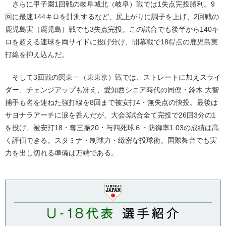
さらに甲子園1回戦の岐阜城北（岐阜）戦では1失点完投勝利。9
回に最速144キロを計測するなど、尻上がりに調子を上げ、2回戦の
鹿児島実（鹿児島）戦でも3失点完投。この試合でも後半から140キ
ロを超える速球を両サイドに投げ分け、開幕戦で18得点の鹿児島実
打線を抑え込んだ。
そして3回戦の関東一（東東京）戦では、ストレートに加えスライ
ダー、チェンジアップも冴え、愛知西シニア時代の同僚・鈴木 大智
捕手も名を連ねた強打線を8回まで被安打4・無失点の快投。最後は
サヨナラアーチに涙を呑んだが、大会3試合全て完投で26回3分の1
を投げ、被安打18・奪三振20・与四死球６・防御率1.03の成績は高
く評価できる。スタミナ・制球力・緻密な投球術。国際舞台でも実
力を出し切れる準備は万端である。