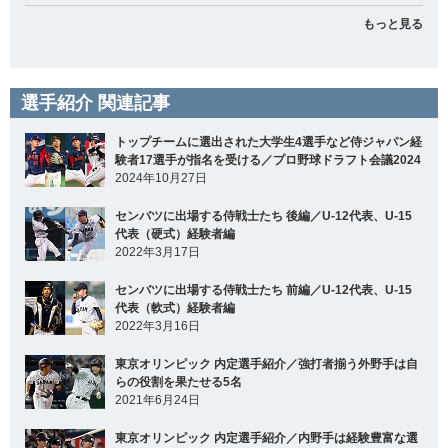
もっと見る
選手紹介 関連記事
トップチームに選出された大学生4選手など侍ジャパン経
験者17選手が指名を受ける／プロ野球ドラフト会議2024
2024年10月27日
センバツに出場する侍戦士たち 後編／U-12代表、U-15
代表（硬式）経験者編
2022年3月17日
センバツに出場する侍戦士たち 前編／U-12代表、U-15
代表（軟式）経験者編
2022年3月16日
東京オリンピック 内定選手紹介／強打者揃う外野手は自
らの役割を果たせる5名
2021年6月24日
東京オリンピック 内定選手紹介／内野手は経験豊富な選