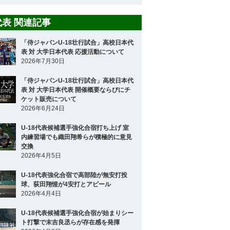
8代表 関連記事
「侍ジャパンU-18壮行試合」高校日本代
表 対 大学日本代表 応援活動について
2026年7月30日
「侍ジャパンU-18壮行試合」高校日本代
表 対 大学日本代表 開催概要ならびにチ
ケット販売について
2026年6月24日
U-18代表候補選手強化合宿打ち上げ 室
内練習場でも織田翔希らが積極的に意見
交換
2026年4月5日
U-18代表強化合宿で高部陸が無安打投
球、荻田翔惺が4安打とアピール
2026年4月4日
U-18代表候補選手強化合宿が始まりシー
ト打撃で末吉良丞らが存在感を発揮