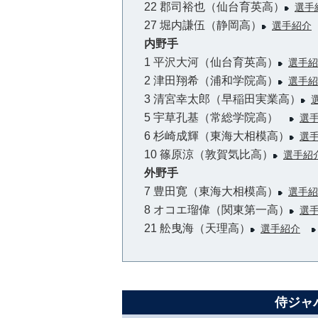
22 郡司裕也（仙台育英高）
選手
27 堀内謙伍（静岡高）
選手紹介
内野手
1 平沢大河（仙台育英高）
選手紹
2 津田翔希（浦和学院高）
選手紹
3 清宮幸太郎（早稲田実業高）
5 宇草孔基（常総学院高）
選
6 杉崎成輝（東海大相模高）
選
10 篠原涼（敦賀気比高）
選手紹
外野手
7 豊田寛（東海大相模高）
選手紹
8 オコエ瑠偉（関東第一高）
選
21 舩曳海（天理高）
選手紹介
侍ジャパ