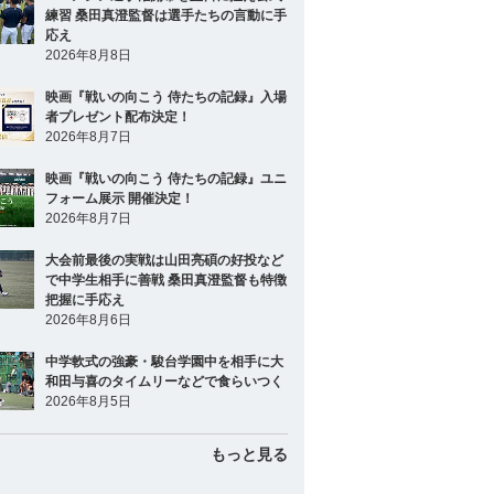
練習 桑田真澄監督は選手たちの言動に手
応え
2026年8月8日
映画『戦いの向こう 侍たちの記録』入場
者プレゼント配布決定！
2026年8月7日
映画『戦いの向こう 侍たちの記録』ユニ
フォーム展示 開催決定！
2026年8月7日
大会前最後の実戦は山田亮碩の好投など
で中学生相手に善戦 桑田真澄監督も特徴
把握に手応え
2026年8月6日
中学軟式の強豪・駿台学園中を相手に大
和田与喜のタイムリーなどで食らいつく
2026年8月5日
もっと見る