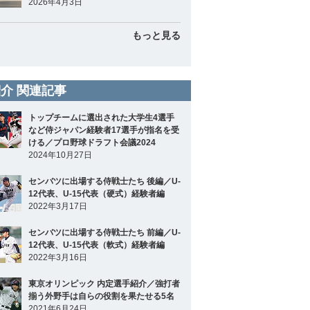
2026年4月3日
もっと見る
介 関連記事
トップチームに選出された大学生4選手
など侍ジャパン経験者17選手が指名を受
ける／プロ野球ドラフト会議2024
2024年10月27日
センバツに出場する侍戦士たち 後編／U-
12代表、U-15代表（硬式）経験者編
2022年3月17日
センバツに出場する侍戦士たち 前編／U-
12代表、U-15代表（軟式）経験者編
2022年3月16日
東京オリンピック 内定選手紹介／強打者
揃う外野手は自らの役割を果たせる5名
2021年6月24日