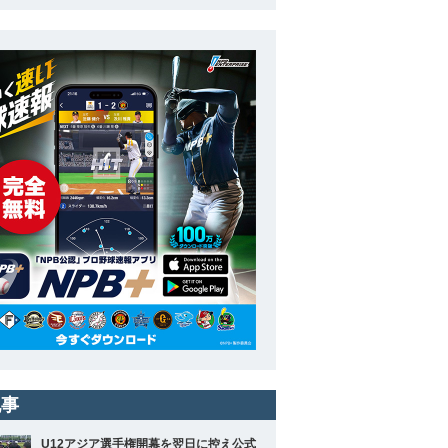
記事
U12アジア選手権開幕を翌日に控え公式