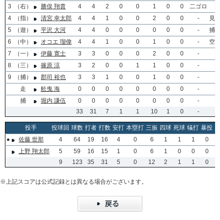
3
（右）
勝俣 翔貴
4
4
2
0
0
1
0
0
二ゴロ
-
4
（指）
清宮 幸太郎
4
4
1
0
0
2
0
0
-
見
5
（遊）
平沢 大河
4
4
0
0
0
0
0
0
-
捕
6
（中）
オコエ 瑠偉
4
4
1
0
0
1
0
0
-
空
7
（一）
伊藤 寛士
3
3
0
0
0
2
0
0
-
-
8
（三）
篠原 涼
3
2
0
0
1
1
0
0
-
-
9
（捕）
郡司 裕也
3
3
1
0
0
1
0
0
-
-
走
舩曳 海
0
0
0
0
0
0
0
0
-
-
捕
堀内 謙伍
0
0
0
0
0
0
0
0
-
-
33
31
7
1
1
10
1
0
-
-
投手
投球回
球数
打者
打数
安打
本塁打
三振
四球
死球
犠打
暴投
●
佐藤 世那
4
64
19
16
4
0
6
1
1
1
0
上野 翔太郎
5
59
16
15
1
0
6
1
0
0
0
9
123
35
31
5
0
12
2
1
1
0
※上記スコアは公式記録とは異なる場合がございます。