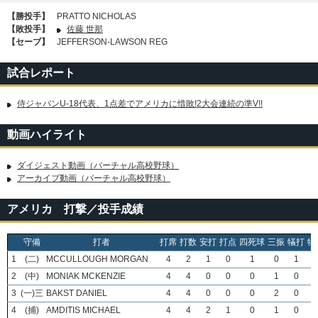
【勝投手】
PRATTO NICHOLAS
【敗投手】
佐藤 世那
【セーブ】
JEFFERSON-LAWSON REG
試合レポート
侍ジャパンU-18代表、1点差でアメリカに惜敗!2大会連続の準V!!
動画ハイライト
ダイジェスト動画（バーチャル高校野球）
アーカイブ動画（バーチャル高校野球）
アメリカ 打撃／投手成績
守備
打者
打席
打数
安打
打点
四死球
三振
犠打
犠
1
(二)
MCCULLOUGH MORGAN
4
2
1
0
1
0
1
2
(中)
MONIAK MCKENZIE
4
4
0
0
0
1
0
3
(一)三
BAKST DANIEL
4
4
0
0
0
2
0
4
(捕)
AMDITIS MICHAEL
4
4
2
1
0
1
0