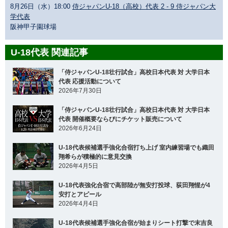
8月26日（水）18:00
侍ジャパンU-18（高校）代表 2 - 9 侍ジャパン大
学代表
阪神甲子園球場
U-18代表 関連記事
「侍ジャパンU-18壮行試合」高校日本代表 対 大学日本
代表 応援活動について
2026年7月30日
「侍ジャパンU-18壮行試合」高校日本代表 対 大学日本
代表 開催概要ならびにチケット販売について
2026年6月24日
U-18代表候補選手強化合宿打ち上げ 室内練習場でも織田
翔希らが積極的に意見交換
2026年4月5日
U-18代表強化合宿で高部陸が無安打投球、荻田翔惺が4
安打とアピール
2026年4月4日
U-18代表候補選手強化合宿が始まりシート打撃で末吉良