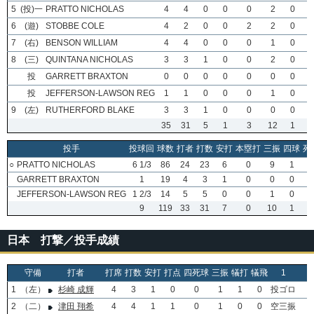
5
(投)一
PRATTO NICHOLAS
4
4
0
0
0
2
0
6
(遊)
STOBBE COLE
4
2
0
0
2
2
0
7
(右)
BENSON WILLIAM
4
4
0
0
0
1
0
8
(三)
QUINTANA NICHOLAS
3
3
1
0
0
2
0
投
GARRETT BRAXTON
0
0
0
0
0
0
0
投
JEFFERSON-LAWSON REG
1
1
0
0
0
1
0
9
(左)
RUTHERFORD BLAKE
3
3
1
0
0
0
0
35
31
5
1
3
12
1
投手
投球回
球数
打者
打数
安打
本塁打
三振
四球
死
○
PRATTO NICHOLAS
6 1/3
86
24
23
6
0
9
1
0
GARRETT BRAXTON
1
19
4
3
1
0
0
0
0
JEFFERSON-LAWSON REG
1 2/3
14
5
5
0
0
1
0
0
9
119
33
31
7
0
10
1
0
日本 打撃／投手成績
守備
打者
打席
打数
安打
打点
四死球
三振
犠打
犠飛
1
2
1
（左）
杉崎 成輝
4
3
1
0
0
1
1
0
投ゴロ
-
2
（二）
津田 翔希
4
4
1
1
0
1
0
0
空三振
-