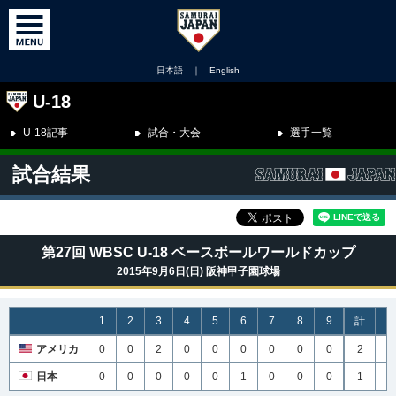
日本語
｜
English
U-18
U-18記事
試合・大会
選手一覧
試合結果
第27回 WBSC U-18 ベースボールワールドカップ
2015年9月6日(日) 阪神甲子園球場
1
2
3
4
5
6
7
8
9
計
H
アメリカ
0
0
2
0
0
0
0
0
0
2
5
日本
0
0
0
0
0
1
0
0
0
1
7