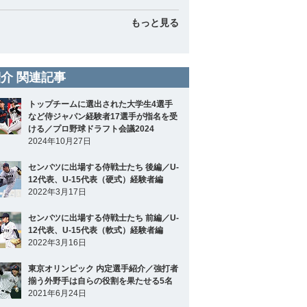
もっと見る
介 関連記事
トップチームに選出された大学生4選手
など侍ジャパン経験者17選手が指名を受
ける／プロ野球ドラフト会議2024
2024年10月27日
センバツに出場する侍戦士たち 後編／U-
12代表、U-15代表（硬式）経験者編
2022年3月17日
センバツに出場する侍戦士たち 前編／U-
12代表、U-15代表（軟式）経験者編
2022年3月16日
東京オリンピック 内定選手紹介／強打者
揃う外野手は自らの役割を果たせる5名
2021年6月24日