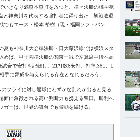
でいきなり満塁本塁打を放つと、準々決勝の橘学苑
4打点と神奈川を代表する強打者に躍り出た。初戦敗退
戦でもエース・松本 裕樹（現・福岡ソフトバン
の夏も神奈川大会準決勝・日大藤沢線では横浜スタ
込めば、甲子園準決勝の関東一戦で左翼席中段へ高
試合で安打を記録し、21打数8安打、打率.381、1
戦相手に脅威を与えられる存在となれるだろう。
のフライに対し返球にわずかな乱れが出ると見る
場面に象徴される高い判断力も携える豊田。勝利へ
ッガーは、世界の舞台でも躍動を続ける。