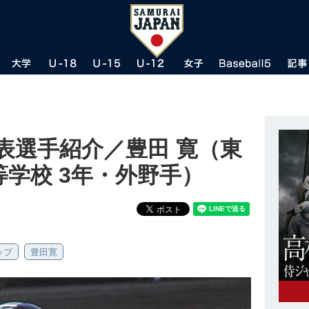
代表選手紹介／豊田 寛（東
学校 3年・外野手）
ップ
豊田寛