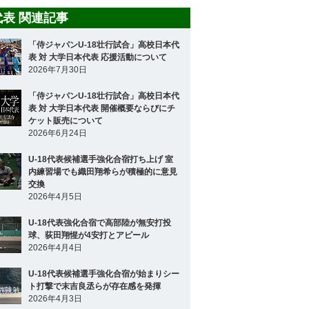
8代表 関連記事
「侍ジャパンU-18壮行試合」高校日本代
表 対 大学日本代表 応援活動について
2026年7月30日
「侍ジャパンU-18壮行試合」高校日本代
表 対 大学日本代表 開催概要ならびにチ
ケット販売について
2026年6月24日
U-18代表候補選手強化合宿打ち上げ 室
内練習場でも織田翔希らが積極的に意見
交換
2026年4月5日
U-18代表強化合宿で高部陸が無安打投
球、荻田翔惺が4安打とアピール
2026年4月4日
U-18代表候補選手強化合宿が始まりシー
ト打撃で末吉良丞らが存在感を発揮
2026年4月3日