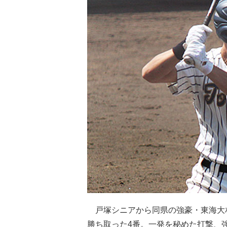
戸塚シニアから同県の強豪・東海大相
勝ち取った4番。一発を秘めた打撃、