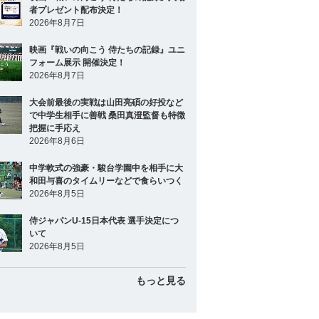
者プレゼント配布決定！
2026年8月7日
映画『戦いの向こう 侍たちの記録』ユニ
フォーム展示 開催決定！
2026年8月7日
大会前最後の実戦は山田亮碩の好投など
で中学生相手に善戦 桑田真澄監督も特徴
把握に手応え
2026年8月6日
中学軟式の強豪・駿台学園中を相手に大
和田与喜のタイムリーなどで食らいつく
2026年8月5日
侍ジャパンU-15日本代表 選手決定につ
いて
2026年8月5日
もっと見る