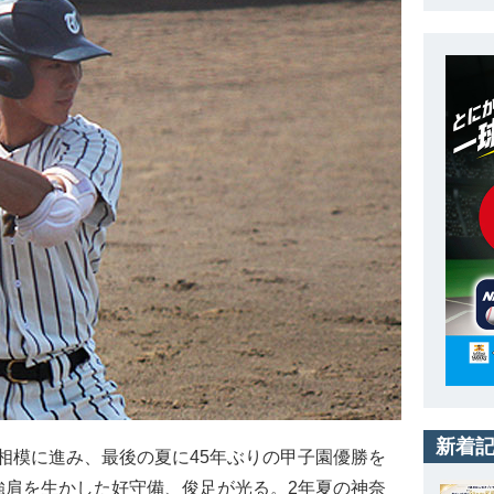
新着
模に進み、最後の夏に45年ぶりの甲子園優勝を
強肩を生かした好守備、俊足が光る。2年夏の神奈