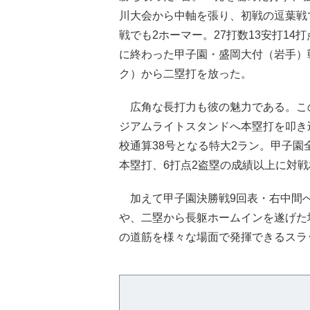
川大会から中軸を張り、初戦の逗葉戦
戦でも2ホーマー。27打数13安打1
に終わった甲子園・盛岡大付（岩手）
ク）から二塁打を放った。
広角な長打力も彼の魅力である。こ
ジアムライトスタンドへ本塁打を叩き
校通算38号となる特大2ラン。甲子園全
本塁打、6打点2盗塁の成績以上に対
加えて甲子園決勝戦9回表・右中間へ
や、二塁から長躯ホームインを遂げた
の道筋を様々な場面で発揮できるスラ