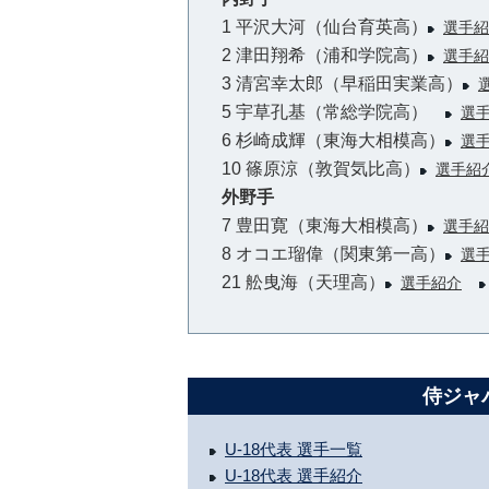
1 平沢大河（仙台育英高）
選手紹
2 津田翔希（浦和学院高）
選手紹
3 清宮幸太郎（早稲田実業高）
5 宇草孔基（常総学院高）
選
6 杉崎成輝（東海大相模高）
選
10 篠原涼（敦賀気比高）
選手紹
外野手
7 豊田寛（東海大相模高）
選手紹
8 オコエ瑠偉（関東第一高）
選
21 舩曳海（天理高）
選手紹介
侍ジャパ
U-18代表 選手一覧
U-18代表 選手紹介