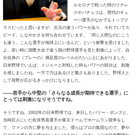
ルセロナで戦った時のリナレ
スやパチェコは、歴代のキュ
ーバ選手のなかでもトップク
ラスだったと思いますが、次元の違うパワーがあり、それでいてス
ピード、しなやかさを持ち合わせています。「同じ人間なのにこう
も違う。こんな選手が地球上にいるんだ」という衝撃を受けました
よ。若い時に国際大会で違う国の野球選手を見た刺激によって、自
分自身の（プレーの）満足度のレベルがだいぶ上にあがりました。
日米野球でいえば、メジャーと対戦した時もパワーの部分は、刺激
を感じましたね。一方で力はあるけど脆さもありました。野球人と
して視野が広がるきっかけになりました。
――若手から中堅の「さらなる成長が期待できる選手」に
とっては刺激になりそうですね。
そうですね。2002年の日米野球では、来日したバリー・ボンズと、
当時巨人にいた松井秀喜選手が東京ドームでホームラン競争をし
て、ファンの方に夢を与えました。僕らはプロの集団なので、夢や