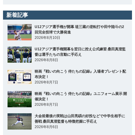
新着記事
U12アジア選手権が開幕 堤三蔵の逆転打や田中陸斗の2
回完全投球で大勝発進
2026年8月10日
U12アジア選手権開幕を翌日に控え公式練習 桑田真澄監
督は選手たちの言動に手応え
2026年8月8日
映画『戦いの向こう 侍たちの記録』入場者プレゼント配
布決定！
2026年8月7日
映画『戦いの向こう 侍たちの記録』ユニフォーム展示 開
催決定！
2026年8月7日
大会前最後の実戦は山田亮碩の好投などで中学生相手に
善戦 桑田真澄監督も特徴把握に手応え
2026年8月6日