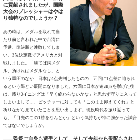
に貢献されましたが、国際
大会のプレッシャーはやは
り独特なのでしょうか？
あの時は、メダルを取れて当
たり前と言われた中で台湾に
予選、準決勝と連敗してしま
い、3位決定戦でアメリカと対
戦しました。「勝てば銅メダ
ル、負ければメダルなし」と
いう重圧のなか、日本は4点先制したものの、五回に1点差に迫られ
るという際どい展開になりました。六回に日本が追加点を挙げた後
は、残り3イニングは「早く終わらないかな」と思わず守りに入って
しまいまして…。ピッチャーに対しても「このまま抑えてくれ」と
祈りながら見ていたことを思い出します。現役時代を振り返って
も、「目先のこの1勝をなんとか」という気持ちが特に強かった試合
ではないでしょうか。
――監督ご自身も選手として、そして去年から采配もされ