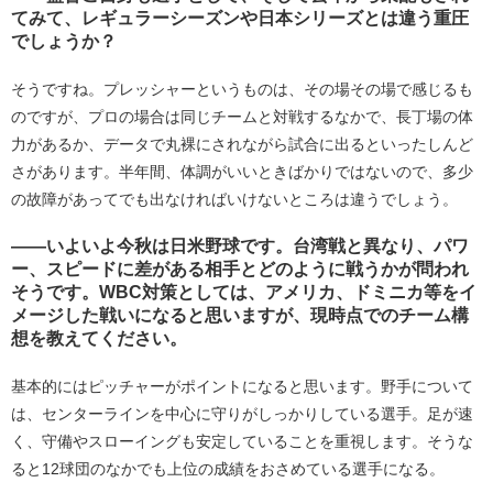
てみて、レギュラーシーズンや日本シリーズとは違う重圧
でしょうか？
そうですね。プレッシャーというものは、その場その場で感じるも
のですが、プロの場合は同じチームと対戦するなかで、長丁場の体
力があるか、データで丸裸にされながら試合に出るといったしんど
さがあります。半年間、体調がいいときばかりではないので、多少
の故障があってでも出なければいけないところは違うでしょう。
――いよいよ今秋は日米野球です。台湾戦と異なり、パワ
ー、スピードに差がある相手とどのように戦うかが問われ
そうです。WBC対策としては、アメリカ、ドミニカ等をイ
メージした戦いになると思いますが、現時点でのチーム構
想を教えてください。
基本的にはピッチャーがポイントになると思います。野手について
は、センターラインを中心に守りがしっかりしている選手。足が速
く、守備やスローイングも安定していることを重視します。そうな
ると12球団のなかでも上位の成績をおさめている選手になる。