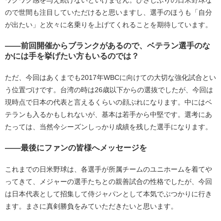
ワクワク感を与え続けないといけません。ひさしぶりの日米野球な
ので世間も注目していただけると思いますし、選手のほうも「自分
が出たい」と次々に名乗りを上げてくれることを期待しています。
――前回開催からブランクがあるので、ベテラン選手のな
かには手を挙げたい方もいるのでは？
ただ、今回はあくまでも2017年WBCに向けての大切な強化試合とい
う位置づけです。台湾の時は26歳以下からの選抜でしたが、今回は
現時点で日本の代表と言えるくらいの顔ぶれになります。中にはベ
テランも入るかもしれないが、基本は若手から中堅です。選考にあ
たっては、当然今シーズンしっかり成績を残した選手になります。
――最後にファンの皆様へメッセージを
これまでの日米野球は、各選手が所属チームのユニホームを着てや
ってきて、メジャーの選手たちとの親善試合の性格でしたが、今回
は日本代表として招集して侍ジャパンとして本気でぶつかりに行き
ます。まさに真剣勝負をみていただきたいと思います。