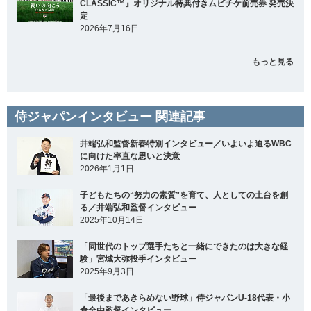
CLASSIC™』オリジナル特典付きムビチケ前売券 発売決
定
2026年7月16日
もっと見る
侍ジャパンインタビュー 関連記事
井端弘和監督新春特別インタビュー／いよいよ迫るWBC
に向けた率直な思いと決意
2026年1月1日
子どもたちの“努力の素質”を育て、人としての土台を創
る／井端弘和監督インタビュー
2025年10月14日
「同世代のトップ選手たちと一緒にできたのは大きな経
験」宮城大弥投手インタビュー
2025年9月3日
「最後まであきらめない野球」侍ジャパンU-18代表・小
倉全由監督インタビュー