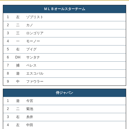
ＭＬＢオールスターチーム
1
左
ゾブリスト
2
二
カノ
3
三
ロンゴリア
4
一
モーノー
5
右
プイグ
6
DH
サンタナ
7
捕
ペレス
8
遊
エスコバル
9
中
ファウラー
侍ジャパン
1
遊
今宮
2
二
菊池
3
右
糸井
4
左
中田