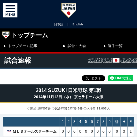
日本語
｜
English
トップチーム
トップチーム記事
試合・大会
選手一覧
試合速報
2014 SUZUKI 日米野球 第1戦
2014年11月12日（水） 京セラドーム大阪
◇開始 18時07分 ◇試合時間 2時間42分 ◇入場者 33,003人
1
2
3
4
5
6
7
8
9
計
H
E
ＭＬＢオールスターチーム
0
0
0
0
0
0
0
0
0
0
3
1