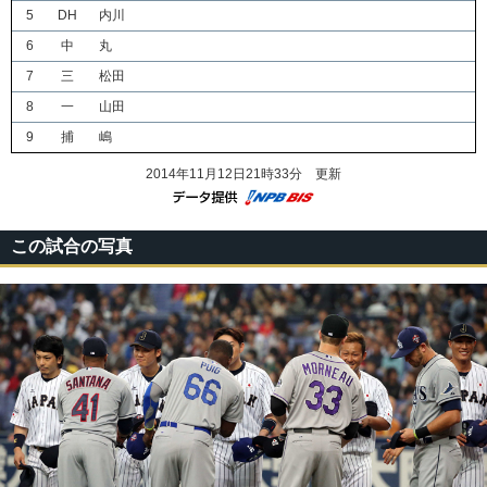
5
DH
内川
6
中
丸
7
三
松田
8
一
山田
9
捕
嶋
2014年11月12日21時33分 更新
この試合の写真