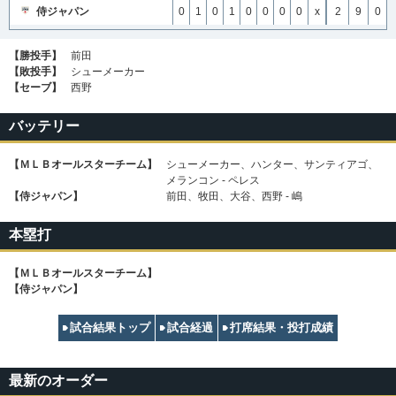
侍ジャパン
0
1
0
1
0
0
0
0
x
2
9
0
【勝投手】
前田
【敗投手】
シューメーカー
【セーブ】
西野
バッテリー
【ＭＬＢオールスターチーム】
シューメーカー、ハンター、サンティアゴ、
メランコン - ペレス
【侍ジャパン】
前田、牧田、大谷、西野 - 嶋
本塁打
【ＭＬＢオールスターチーム】
【侍ジャパン】
試合結果トップ
試合経過
打席結果・投打成績
最新のオーダー