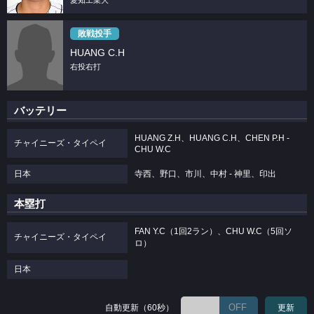
愛知工業大
敗戦投手
HUANG C.H
右投右打
バッテリー
HUANG Z.H、HUANG C.H、CHEN P.H -
チャイニーズ・タイペイ
CHU W.C
日本
寺西、野口、市川、中村 - 神里、印出
本塁打
FAN Y.C（1回2ラン）、CHU W.C（5回ソ
チャイニーズ・タイペイ
ロ）
日本
OFF
自動更新（60秒）
更新