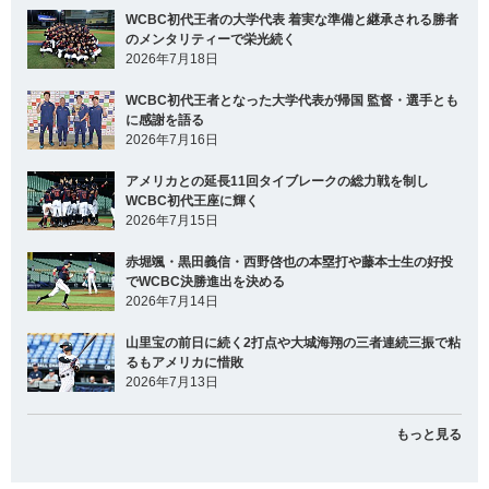
WCBC初代王者の大学代表 着実な準備と継承される勝者
のメンタリティーで栄光続く
2026年7月18日
WCBC初代王者となった大学代表が帰国 監督・選手とも
に感謝を語る
2026年7月16日
アメリカとの延長11回タイブレークの総力戦を制し
WCBC初代王座に輝く
2026年7月15日
赤堀颯・黒田義信・西野啓也の本塁打や藤本士生の好投
でWCBC決勝進出を決める
2026年7月14日
山里宝の前日に続く2打点や大城海翔の三者連続三振で粘
るもアメリカに惜敗
2026年7月13日
もっと見る