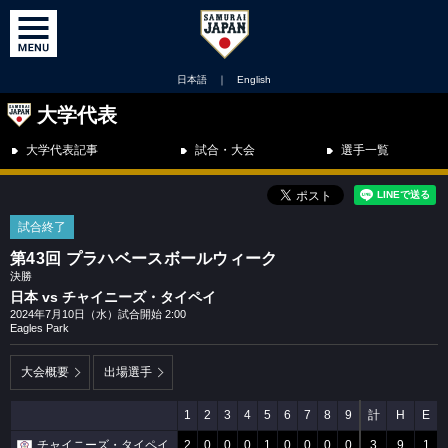
日本語
｜
English
大学代表
大学代表記事
試合・大会
選手一覧
試合終了
第43回 プラハベースボールウィーク
決勝
日本 vs チャイニーズ・タイペイ
2024年7月10日（水）試合開始 2:00
Eagles Park
大会概要
出場選手
1
2
3
4
5
6
7
8
9
計
H
E
チャイニーズ・タイペイ
2
0
0
0
1
0
0
0
0
3
9
1