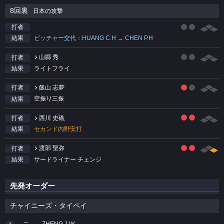
8回裏
日本の攻撃
打者
ピッチャー交代：HUANG C.H → CHEN P.H
結果
山縣 秀
打者
ライトフライ
結果
飯山 志夢
打者
空振り三振
結果
西川 史礁
打者
セカンド内野安打
結果
渡部 聖弥
打者
サードライナー チェンジ
結果
先発オーダー
チャイニーズ・タイペイ
ZHENG J.W