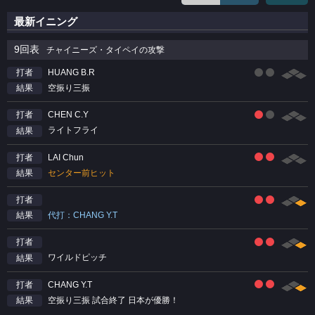
最新イニング
9回表
チャイニーズ・タイペイの攻撃
HUANG B.R
打者
空振り三振
結果
CHEN C.Y
打者
ライトフライ
結果
LAI Chun
打者
センター前ヒット
結果
打者
代打：CHANG Y.T
結果
打者
ワイルドピッチ
結果
CHANG Y.T
打者
空振り三振 試合終了 日本が優勝！
結果