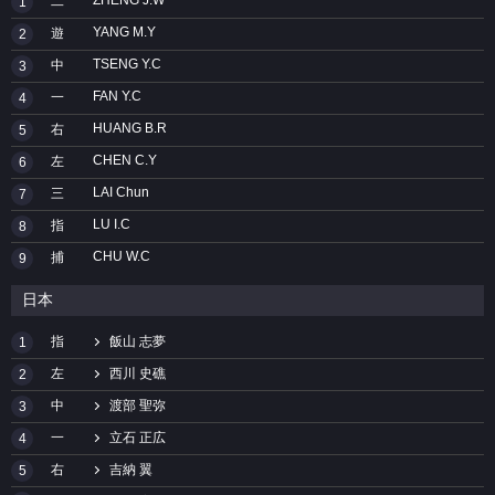
二
1
YANG M.Y
遊
2
TSENG Y.C
中
3
FAN Y.C
一
4
HUANG B.R
右
5
CHEN C.Y
左
6
LAI Chun
三
7
LU I.C
指
8
CHU W.C
捕
9
日本
指
飯山 志夢
1
左
西川 史礁
2
中
渡部 聖弥
3
一
立石 正広
4
右
吉納 翼
5