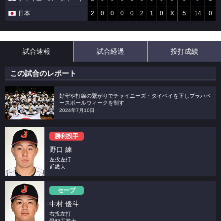
日本
2
0
0
0
0
2
1
0
X
5
14
0
試合速報
試合経過
投打成績
この試合のレポート
好守や打線の繋がりでチャイニーズ・タイペイを下しプラハベ
ースボールウィークを制す
2024年7月10日
勝利投手
野口 練
左投左打
近畿大
セーブ
中村 優斗
右投左打