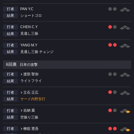
FAN Y.C
打者
ショートゴロ
結果
CHEN C.Y
打者
見逃し三振
結果
YANG M.Y
打者
見逃し三振 チェンジ
結果
6回裏
日本の攻撃
渡部 聖弥
打者
ライトフライ
結果
立石 正広
打者
サード内野安打
結果
吉納 翼
打者
空振り三振
結果
柳舘 憲吾
打者