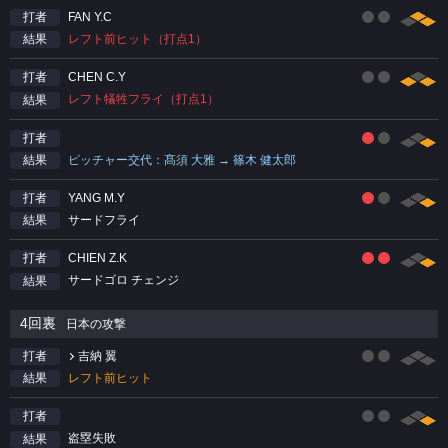
FAN Y.C
打者
レフト前ヒット（打点1）
結果
CHEN C.Y
打者
レフト犠牲フライ（打点1）
結果
打者
ピッチャー交代：髙須 大雅 → 篠木 健太郎
結果
YANG M.Y
打者
サードフライ
結果
CHIEN Z.K
打者
サードゴロ チェンジ
結果
4回裏
日本の攻撃
吉納 翼
打者
レフト前ヒット
結果
打者
盗塁失敗
結果