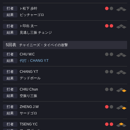
松下 歩叶
打者
ピッチャーゴロ
結果
印出 太一
打者
見逃し三振 チェンジ
結果
5回表
チャイニーズ・タイペイの攻撃
CHU W.C
打者
代打：CHANG Y.T
結果
CHANG Y.T
打者
デッドボール
結果
CHIU Chun
打者
空振り三振
結果
ZHENG J.W
打者
サードゴロ
結果
TSENG Y.C
打者