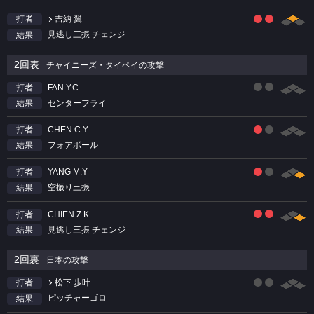
吉納 翼
打者
見逃し三振 チェンジ
結果
2回表
チャイニーズ・タイペイの攻撃
FAN Y.C
打者
センターフライ
結果
CHEN C.Y
打者
フォアボール
結果
YANG M.Y
打者
空振り三振
結果
CHIEN Z.K
打者
見逃し三振 チェンジ
結果
2回裏
日本の攻撃
松下 歩叶
打者
ピッチャーゴロ
結果