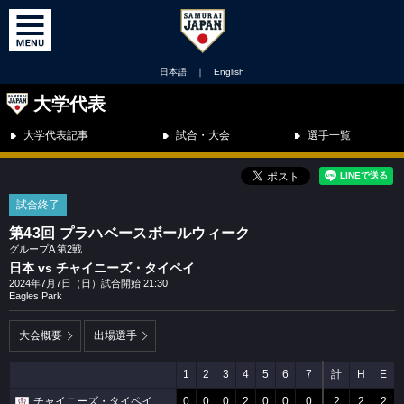
日本語
｜
English
大学代表
大学代表記事
試合・大会
選手一覧
試合終了
第43回 プラハベースボールウィーク
グループA 第2戦
日本 vs チャイニーズ・タイペイ
2024年7月7日（日）試合開始 21:30
Eagles Park
大会概要
出場選手
1
2
3
4
5
6
7
計
H
E
チャイニーズ・タイペイ
0
0
0
2
0
0
0
2
2
2