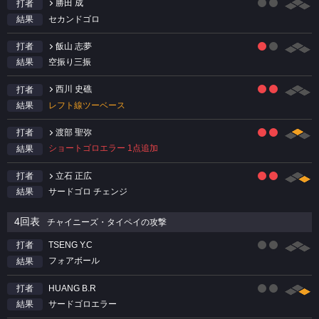
勝田 成
打者
セカンドゴロ
結果
飯山 志夢
打者
空振り三振
結果
西川 史礁
打者
レフト線ツーベース
結果
渡部 聖弥
打者
ショートゴロエラー 1点追加
結果
立石 正広
打者
サードゴロ チェンジ
結果
4回表
チャイニーズ・タイペイの攻撃
TSENG Y.C
打者
フォアボール
結果
HUANG B.R
打者
サードゴロエラー
結果