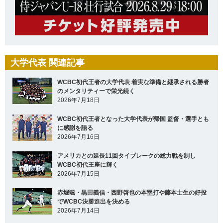
大学代表 関連記事
WCBC初代王者の大学代表 着実な準備と継承される勝者
のメンタリティーで栄光続く
2026年7月18日
WCBC初代王者となった大学代表が帰国 監督・選手とも
に感謝を語る
2026年7月16日
アメリカとの延長11回タイブレークの総力戦を制し
WCBC初代王座に輝く
2026年7月15日
赤堀颯・黒田義信・西野啓也の本塁打や藤本士生の好投
でWCBC決勝進出を決める
2026年7月14日