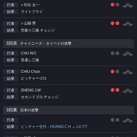
印出 太一
打者
ライトフライ
結果
山縣 秀
打者
空振り三振 チェンジ
結果
3回表
チャイニーズ・タイペイの攻撃
CHU W.C
打者
見逃し三振
結果
CHIU Chun
打者
ピッチャーゴロ
結果
ZHENG J.W
打者
セカンドゴロ チェンジ
結果
3回裏
日本の攻撃
打者
ピッチャー交代：HUANG C.H → LU Y.T
結果