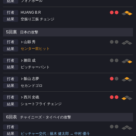
フォアボール
結果
HUANG B.R
打者
空振り三振 チェンジ
結果
5回裏
日本の攻撃
山縣 秀
打者
センター前ヒット
結果
勝田 成
打者
ピッチャーバント
結果
飯山 志夢
打者
セカンドゴロ
結果
西川 史礁
打者
ショートフライ チェンジ
結果
6回表
チャイニーズ・タイペイの攻撃
打者
ピッチャー交代：篠木 健太郎 → 中村 優斗
結果