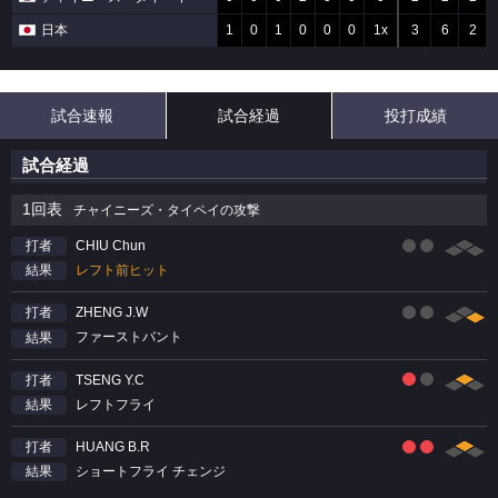
日本
1
0
1
0
0
0
1x
3
6
2
試合速報
試合経過
投打成績
試合経過
1回表
チャイニーズ・タイペイの攻撃
CHIU Chun
打者
レフト前ヒット
結果
ZHENG J.W
打者
ファーストバント
結果
TSENG Y.C
打者
レフトフライ
結果
HUANG B.R
打者
ショートフライ チェンジ
結果