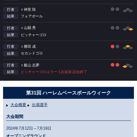
神里 陸
打者
フォアボール
結果
山縣 秀
打者
ピッチャーゴロ
結果
勝田 成
打者
セカンドゴロ
結果
飯山 志夢
打者
ピッチャーゴロエラー 1点追加 試合終了
結果
第31回 ハーレムベースボールウィーク
大会概要
出場選手
大会期間
2024年7月12日～7月19日
オープニングラウンド