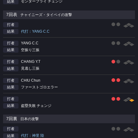
センターフライ チェンジ
結果
7回表
チャイニーズ・タイペイの攻撃
打者
代打：YANG C.C
結果
YANG C.C
打者
空振り三振
結果
CHANG Y.T
打者
見逃し三振
結果
CHIU Chun
打者
ファーストゴロエラー
結果
打者
盗塁失敗 チェンジ
結果
7回裏
日本の攻撃
打者
代打：神里 陸
結果