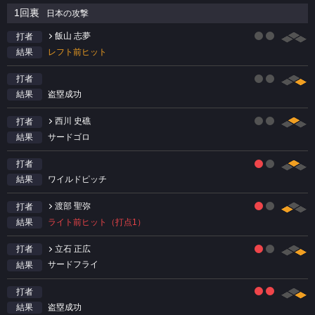
1回裏
日本の攻撃
飯山 志夢
打者
レフト前ヒット
結果
打者
盗塁成功
結果
西川 史礁
打者
サードゴロ
結果
打者
ワイルドピッチ
結果
渡部 聖弥
打者
ライト前ヒット（打点1）
結果
立石 正広
打者
サードフライ
結果
打者
盗塁成功
結果