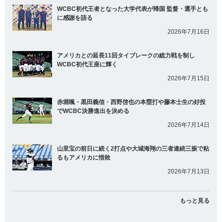
WCBC初代王者となった大学代表が帰国 監督・選手とも
に感謝を語る
2026年7月16日
アメリカとの延長11回タイブレークの総力戦を制し
WCBC初代王座に輝く
2026年7月15日
赤堀颯・黒田義信・西野啓也の本塁打や藤本士生の好投
でWCBC決勝進出を決める
2026年7月14日
山里宝の前日に続く2打点や大城海翔の三者連続三振で粘
るもアメリカに惜敗
2026年7月13日
もっと見る