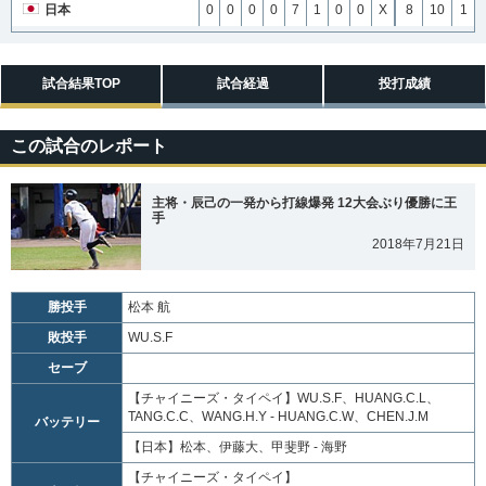
日本
0
0
0
0
7
1
0
0
X
8
10
1
試合結果TOP
試合経過
投打成績
この試合のレポート
主将・辰己の一発から打線爆発 12大会ぶり優勝に王
手
2018年7月21日
勝投手
松本 航
敗投手
WU.S.F
セーブ
【チャイニーズ・タイペイ】
WU.S.F、HUANG.C.L、
TANG.C.C、WANG.H.Y - HUANG.C.W、CHEN.J.M
バッテリー
【日本】
松本、伊藤大、甲斐野 - 海野
【チャイニーズ・タイペイ】