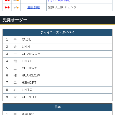
代打：佐藤 輝明
佐藤 輝明
空振り三振 チェンジ
先発オーダー
チャイニーズ・タイペイ
1
中
TAI.J.L
2
遊
LIN.H
3
一
CHIANG.C.M
4
指
LIN.Y.T
5
三
CHEN.W.C
6
捕
HUANG.C.W
7
二
HSIAO.P.T
8
右
LIN.T.C
9
左
CHEN.H.Y
日本
1
中
逢澤 崚介