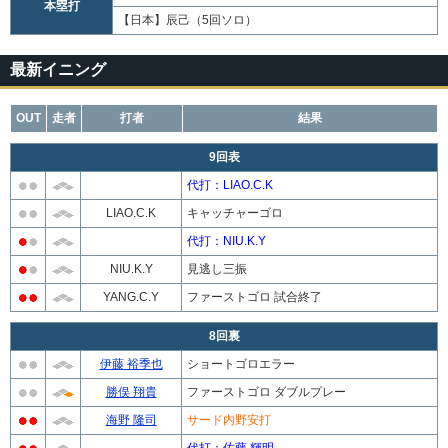
本塁打
【日本】辰己（5回ソロ）
最新イニング
OUT
走者
打者
結果
9回表
代打：LIAO.C.K
LIAO.C.K
キャッチャーゴロ
代打：NIU.K.Y
NIU.K.Y
見逃し三振
YANG.C.Y
ファーストゴロ 試合終了
8回裏
伊藤 裕季也
ショートゴロエラー
勝俣 翔貴
ファーストゴロ ダブルプレー
海野 隆司
サード内野安打