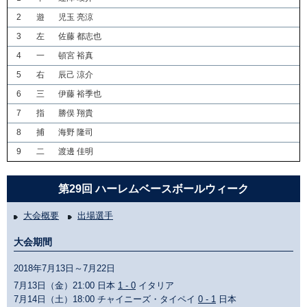
2
遊
児玉 亮涼
3
左
佐藤 都志也
4
一
頓宮 裕真
5
右
辰己 涼介
6
三
伊藤 裕季也
7
指
勝俣 翔貴
8
捕
海野 隆司
9
二
渡邊 佳明
第29回 ハーレムベースボールウィーク
大会概要
出場選手
大会期間
2018年7月13日～7月22日
7月13日（金）21:00 日本
1 - 0
イタリア
7月14日（土）18:00 チャイニーズ・タイペイ
0 - 1
日本