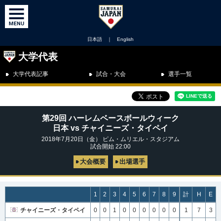
日本語
｜
English
大学代表
大学代表記事
試合・大会
選手一覧
第29回 ハーレムベースボールウィーク
日本 vs チャイニーズ・タイペイ
2018年7月20日（金） ピム・ムリエル・スタジアム
試合開始 22:00
大会概要
出場選手
1
2
3
4
5
6
7
8
9
計
H
E
チャイニーズ・タイペイ
0
0
1
0
0
0
0
0
0
1
7
3