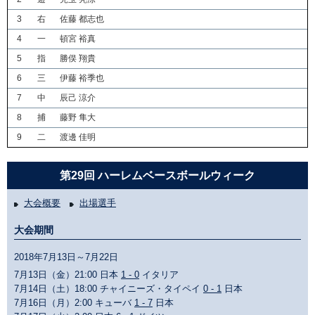
3
右
佐藤 都志也
4
一
頓宮 裕真
5
指
勝俣 翔貴
6
三
伊藤 裕季也
7
中
辰己 涼介
8
捕
藤野 隼大
9
二
渡邊 佳明
第29回 ハーレムベースボールウィーク
大会概要
出場選手
大会期間
2018年7月13日～7月22日
7月13日（金）21:00 日本
1 - 0
イタリア
7月14日（土）18:00 チャイニーズ・タイペイ
0 - 1
日本
7月16日（月）2:00 キューバ
1 - 7
日本