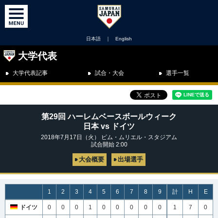
日本語
｜
English
大学代表
大学代表記事
試合・大会
選手一覧
第29回 ハーレムベースボールウィーク
日本 vs ドイツ
2018年7月17日（火） ピム・ムリエル・スタジアム
試合開始 2:00
大会概要
出場選手
1
2
3
4
5
6
7
8
9
計
H
E
ドイツ
0
0
0
1
0
0
0
0
0
1
7
0