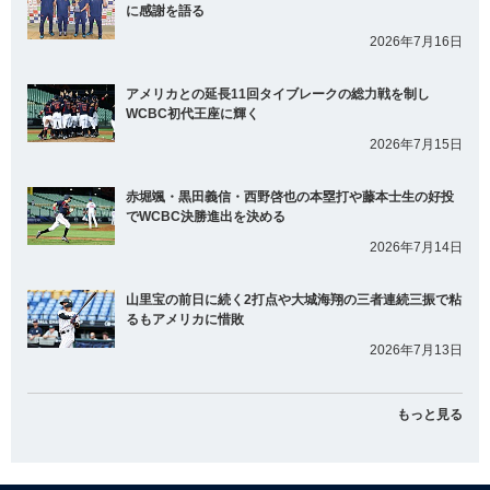
に感謝を語る
2026年7月16日
アメリカとの延長11回タイブレークの総力戦を制し
WCBC初代王座に輝く
2026年7月15日
赤堀颯・黒田義信・西野啓也の本塁打や藤本士生の好投
でWCBC決勝進出を決める
2026年7月14日
山里宝の前日に続く2打点や大城海翔の三者連続三振で粘
るもアメリカに惜敗
2026年7月13日
もっと見る