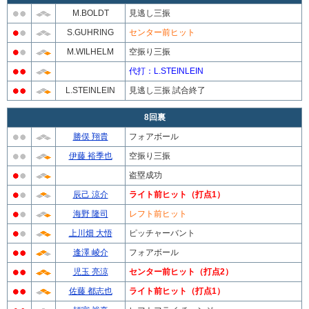
M.BOLDT
見逃し三振
S.GUHRING
センター前ヒット
M.WILHELM
空振り三振
代打：L.STEINLEIN
L.STEINLEIN
見逃し三振 試合終了
8回裏
勝俣 翔貴
フォアボール
伊藤 裕季也
空振り三振
盗塁成功
辰己 涼介
ライト前ヒット（打点1）
海野 隆司
レフト前ヒット
上川畑 大悟
ピッチャーバント
逢澤 崚介
フォアボール
児玉 亮涼
センター前ヒット（打点2）
佐藤 都志也
ライト前ヒット（打点1）