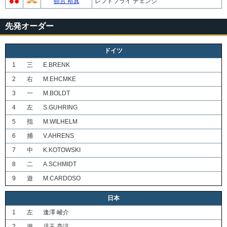
頓宮 裕真
レフトフライ チェンジ
先発オーダー
ドイツ
1
三
E.BRENK
2
右
M.EHCMKE
3
一
M.BOLDT
4
左
S.GUHRING
5
指
M.WILHELM
6
捕
V.AHRENS
7
中
K.KOTOWSKI
8
二
A.SCHMIDT
9
遊
M.CARDOSO
日本
1
左
逢澤 崚介
2
遊
児玉 亮涼