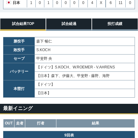
日本
1
0
1
0
0
0
0
4
X
6
11
0
試合結果TOP
試合経過
投打成績
勝投手
森下 暢仁
敗投手
S.KOCH
セーブ
甲斐野 央
【ドイツ】
S.KOCH、W.ROEMER - V.AHRENS
バッテリー
【日本】
森下、伊藤大、甲斐野 - 藤野、海野
【ドイツ】
本塁打
【日本】
最新イニング
OUT
走者
打者
結果
9回表