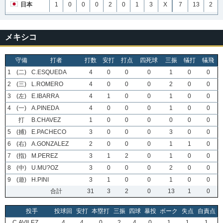
日本
1
0
0
0
2
0
1
3
X
7
13
2
メキシコ
守備
打者
打数
安打
打点
四死球
三振
犠打
犠飛
1
(二)
C.ESQUEDA
4
0
0
0
1
0
0
2
(三)
L.ROMERO
4
0
0
0
2
0
0
3
(左)
E.IBARRA
4
1
0
0
1
0
0
4
(一)
A.PINEDA
4
0
0
0
1
0
0
打
B.CHAVEZ
1
0
0
0
0
0
0
5
(捕)
E.PACHECO
3
0
0
0
3
0
0
6
(右)
A.GONZALEZ
2
0
0
0
1
1
0
7
(指)
M.PEREZ
3
1
2
0
1
0
0
8
(中)
U.MU?OZ
3
0
0
0
2
0
0
9
(遊)
H.PINI
3
1
0
0
1
0
0
合計
31
3
2
0
13
1
0
投手
投球回
安打
本塁打
三振
四球
暴投
ボーク
失点
自責点
C.AVILEZ
4
4
0
2
4
0
1
1
1