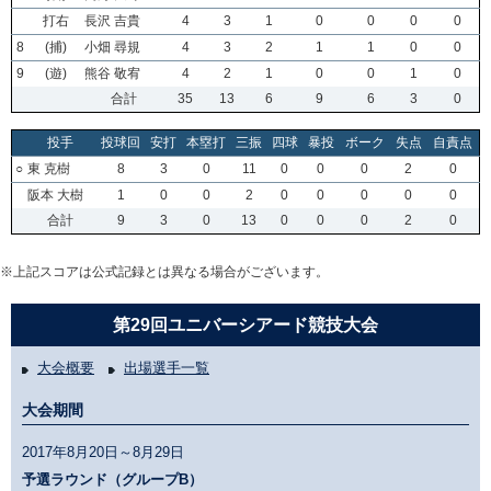
打右
長沢 吉貴
4
3
1
0
0
0
0
8
(捕)
小畑 尋規
4
3
2
1
1
0
0
9
(遊)
熊谷 敬宥
4
2
1
0
0
1
0
合計
35
13
6
9
6
3
0
投手
投球回
安打
本塁打
三振
四球
暴投
ボーク
失点
自責点
○
東 克樹
8
3
0
11
0
0
0
2
0
阪本 大樹
1
0
0
2
0
0
0
0
0
合計
9
3
0
13
0
0
0
2
0
※上記スコアは公式記録とは異なる場合がございます。
第29回ユニバーシアード競技大会
大会概要
出場選手一覧
大会期間
2017年8月20日～8月29日
予選ラウンド（グループB）