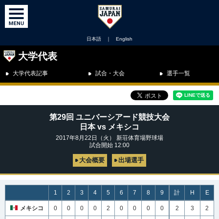
日本語
｜
English
大学代表
大学代表記事
試合・大会
選手一覧
第29回 ユニバーシアード競技大会
日本 vs メキシコ
2017年8月22日（火） 新荘体育場野球場
試合開始 12:00
大会概要
出場選手
1
2
3
4
5
6
7
8
9
計
H
E
メキシコ
0
0
0
0
2
0
0
0
0
2
3
2