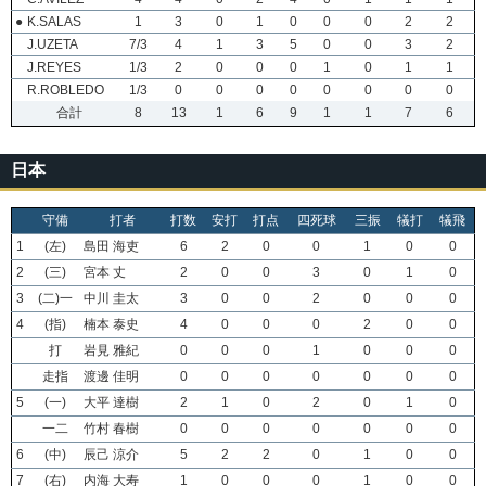
●
K.SALAS
1
3
0
1
0
0
0
2
2
J.UZETA
7/3
4
1
3
5
0
0
3
2
J.REYES
1/3
2
0
0
0
1
0
1
1
R.ROBLEDO
1/3
0
0
0
0
0
0
0
0
合計
8
13
1
6
9
1
1
7
6
日本
守備
打者
打数
安打
打点
四死球
三振
犠打
犠飛
1
(左)
島田 海吏
6
2
0
0
1
0
0
2
(三)
宮本 丈
2
0
0
3
0
1
0
3
(二)一
中川 圭太
3
0
0
2
0
0
0
4
(指)
楠本 泰史
4
0
0
0
2
0
0
打
岩見 雅紀
0
0
0
1
0
0
0
走指
渡邊 佳明
0
0
0
0
0
0
0
5
(一)
大平 達樹
2
1
0
2
0
1
0
一二
竹村 春樹
0
0
0
0
0
0
0
6
(中)
辰己 涼介
5
2
2
0
1
0
0
7
(右)
内海 大寿
1
0
0
0
1
0
0