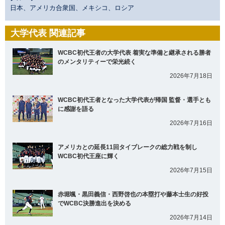
日本、アメリカ合衆国、メキシコ、ロシア
大学代表 関連記事
WCBC初代王者の大学代表 着実な準備と継承される勝者
のメンタリティーで栄光続く
2026年7月18日
WCBC初代王者となった大学代表が帰国 監督・選手とも
に感謝を語る
2026年7月16日
アメリカとの延長11回タイブレークの総力戦を制し
WCBC初代王座に輝く
2026年7月15日
赤堀颯・黒田義信・西野啓也の本塁打や藤本士生の好投
でWCBC決勝進出を決める
2026年7月14日