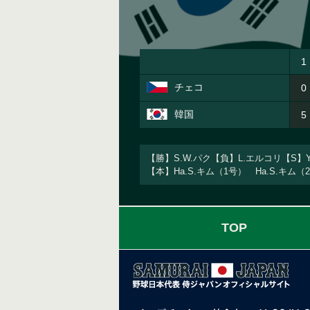
1
チェコ
0
韓国
5
【勝】S.W.パク【負】L.エルコリ【S】Y
【本】Ha.S.キム（1号） Ha.S.キム
TOP