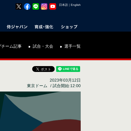
日本語
｜
English
プチーム記事
試合・大会
選手一覧
2023年03月12日
東京ドーム
試合開始:12:00