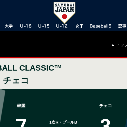
トッ
BALL CLASSIC™
s チェコ
韓国
チェコ
7
3
1次R・プールB