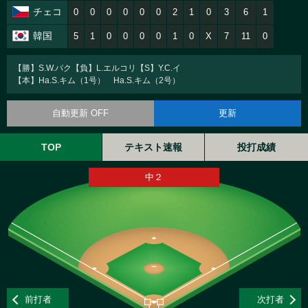
チェコ
0
0
0
0
0
0
2
1
0
3
6
1
韓国
5
1
0
0
0
0
1
0
X
7
11
0
【勝】S.W.パク【負】L.エルコリ【S】Y.C.イ
【本】Ha.S.キム（1号） Ha.S.キム（2号）
自動更新 OFF
更新
TOP
テキスト速報
投打成績