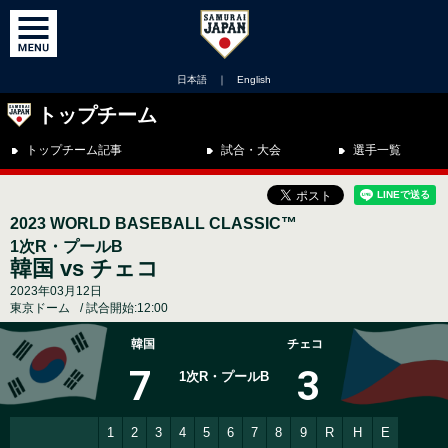
日本語
｜
English
トップチーム
トップチーム記事
試合・大会
選手一覧
2023 WORLD BASEBALL CLASSIC™
1次R・プールB
韓国 vs チェコ
2023年03月12日
東京ドーム
試合開始:12:00
韓国
チェコ
7
3
1次R・プールB
1
2
3
4
5
6
7
8
9
R
H
E