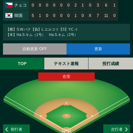
チェコ
0
0
0
0
0
0
2
1
0
3
6
1
韓国
5
1
0
0
0
0
1
0
X
7
11
0
【勝】S.W.パク【負】L.エルコリ【S】Y.C.イ
【本】Ha.S.キム（1号） Ha.S.キム（2号）
自動更新 OFF
更新
TOP
テキスト速報
投打成績