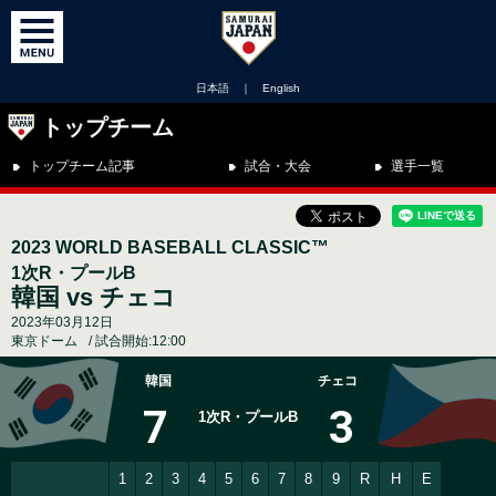
日本語
｜
English
トップチーム
トップチーム記事
試合・大会
選手一覧
2023 WORLD BASEBALL CLASSIC™
1次R・プールB
韓国 vs チェコ
2023年03月12日
東京ドーム
試合開始:12:00
韓国
チェコ
7
3
1次R・プールB
1
2
3
4
5
6
7
8
9
R
H
E