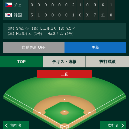
チェコ
0
0
0
0
0
0
2
1
0
3
6
1
韓国
5
1
0
0
0
0
1
0
X
7
11
0
【勝】S.W.パク【負】L.エルコリ【S】Y.C.イ
【本】Ha.S.キム（1号） Ha.S.キム（2号）
自動更新 OFF
更新
TOP
テキスト速報
投打成績