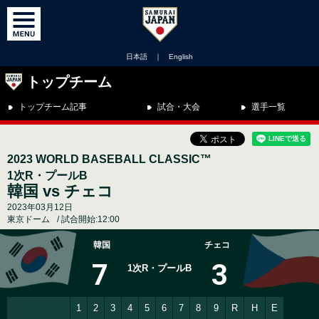
日本語
｜
English
トップチーム
トップチーム記事
試合・大会
選手一覧
2023 WORLD BASEBALL CLASSIC™
1次R・プールB
韓国 vs チェコ
2023年03月12日
東京ドーム
試合開始:12:00
韓国
チェコ
7
3
1次R・プールB
1
2
3
4
5
6
7
8
9
R
H
E