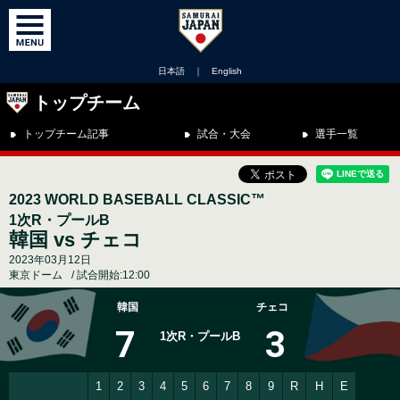
日本語
｜
English
トップチーム
トップチーム記事
試合・大会
選手一覧
2023 WORLD BASEBALL CLASSIC™
1次R・プールB
韓国 vs チェコ
2023年03月12日
東京ドーム
試合開始:12:00
韓国
チェコ
7
3
1次R・プールB
1
2
3
4
5
6
7
8
9
R
H
E