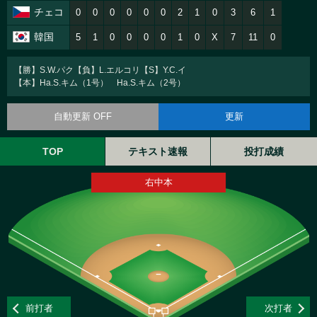
チェコ
0
0
0
0
0
0
2
1
0
3
6
1
韓国
5
1
0
0
0
0
1
0
X
7
11
0
【勝】S.W.パク【負】L.エルコリ【S】Y.C.イ
【本】Ha.S.キム（1号） Ha.S.キム（2号）
自動更新 OFF
更新
TOP
テキスト速報
投打成績