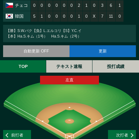
チェコ
0
0
0
0
0
0
2
1
0
3
6
1
韓国
5
1
0
0
0
0
1
0
X
7
11
0
【勝】S.W.パク【負】L.エルコリ【S】Y.C.イ
【本】Ha.S.キム（1号） Ha.S.キム（2号）
自動更新 OFF
更新
TOP
テキスト速報
投打成績