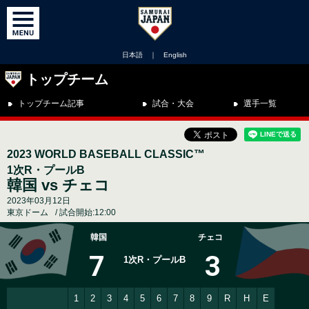
日本語
｜
English
トップチーム
トップチーム記事
試合・大会
選手一覧
2023 WORLD BASEBALL CLASSIC™
1次R・プールB
韓国 vs チェコ
2023年03月12日
東京ドーム
試合開始:12:00
韓国
チェコ
7
3
1次R・プールB
1
2
3
4
5
6
7
8
9
R
H
E