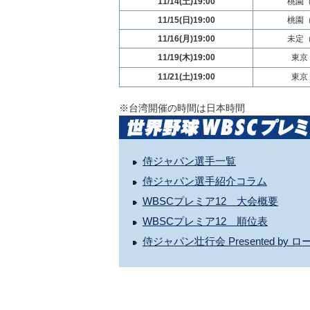
11/14(土)19:00
桃園
11/15(日)19:00
桃園
11/16(月)19:00
未定
11/19(木)19:00
東京
11/21(土)19:00
東京
※台湾開催の時間は日本時間
侍ジャパン選手一覧
侍ジャパン選手紹介コラム
WBSCプレミア12 大会概要
WBSCプレミア12 順位表
侍ジャパン壮行会 Presented b