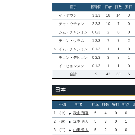
投手
投球回
打者
打数
安打
イ・デウン
3 1/3
18
14
3
チャ・ウチャン
2 2/3
10
7
0
シム・チャンミン
0 0/3
2
0
0
チョン・ウラム
1 2/3
7
7
2
○
イム・チャンミン
0 1/3
1
1
0
チョン・デヒョン
0 2/3
3
3
1
イ・ヒョンスン
0 1/3
1
1
0
合計
9
42
33
6
日本
守備
打者
打席
打数
安打
打点
1
(中)
秋山 翔吾
5
4
0
0
2
(遊)
坂本 勇人
5
3
0
1
3
(二)
山田 哲人
5
2
0
0