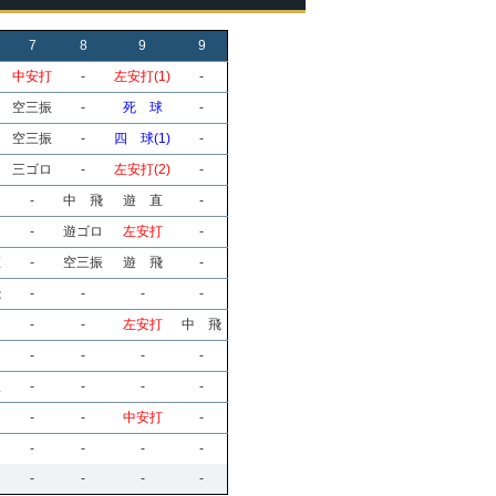
7
8
9
9
中安打
-
左安打(1)
-
空三振
-
死 球
-
空三振
-
四 球(1)
-
三ゴロ
-
左安打(2)
-
-
中 飛
遊 直
-
-
遊ゴロ
左安打
-
直
-
空三振
遊 飛
-
飛
-
-
-
-
-
-
左安打
中 飛
-
-
-
-
振
-
-
-
-
-
-
中安打
-
-
-
-
-
-
-
-
-