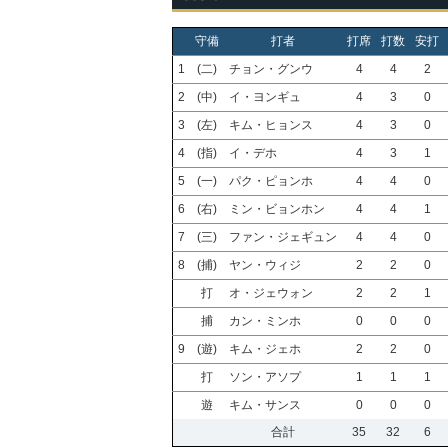
守備
打者
打席
打数
安打
1
(二)
チョン・グンウ
4
4
2
2
(中)
イ・ヨンギュ
4
3
0
3
(左)
キム・ヒョンス
4
3
0
4
(指)
イ・デホ
4
3
1
5
(一)
パク・ピョンホ
4
4
0
6
(右)
ミン・ビョンホン
4
4
1
7
(三)
ファン・ジェギュン
4
4
0
8
(捕)
ヤン・ウィジ
2
2
0
打
オ・ジェウォン
2
2
1
捕
カン・ミンホ
0
0
0
9
(遊)
キム・ジェホ
2
2
0
打
ソン・アソプ
1
1
1
遊
キム・サンス
0
0
0
合計
35
32
6