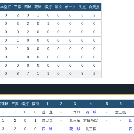
本塁打
三振
四球
死球
犠打
暴投
ボーク
失点
自責点
0
2
3
1
0
0
0
3
2
0
3
2
0
1
0
0
0
0
0
0
2
0
0
0
0
0
0
0
1
0
0
0
0
0
0
0
0
1
0
0
0
0
0
0
0
0
1
0
0
0
0
0
0
0
0
0
0
0
0
0
0
0
0
0
8
7
1
1
0
0
3
2
四死球
三振
犠打
犠飛
1
2
3
4
5
6
1
1
0
0
遊 直
-
一ゴロ
四 球
-
空三振
1
2
0
1
遊ゴロ
-
見三振
右犠飛(1)
-
-
四
3
2
0
0
四 球
-
死 球
見三振
-
-
四