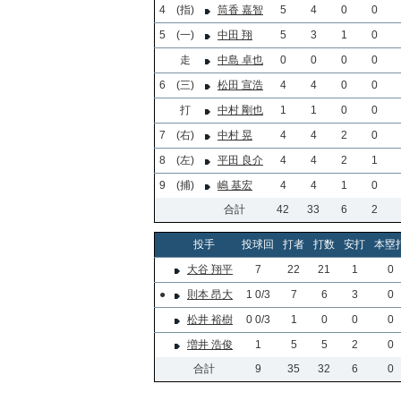
4
(指)
筒香 嘉智
5
4
0
0
5
(一)
中田 翔
5
3
1
0
走
中島 卓也
0
0
0
0
6
(三)
松田 宣浩
4
4
0
0
打
中村 剛也
1
1
0
0
7
(右)
中村 晃
4
4
2
0
8
(左)
平田 良介
4
4
2
1
9
(捕)
嶋 基宏
4
4
1
0
合計
42
33
6
2
投手
投球回
打者
打数
安打
本塁
大谷 翔平
7
22
21
1
0
●
則本 昂大
1 0/3
7
6
3
0
松井 裕樹
0 0/3
1
0
0
0
増井 浩俊
1
5
5
2
0
合計
9
35
32
6
0