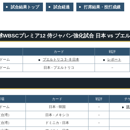
試合結果トップ
試合経過
打席結果・投打成績
世界野球WBSCプレミア12 侍ジャパン強化試合 日本 vs プエ
カード
戦評
!ドーム
プエルトリコ 3 - 8 日本
レポート
!ドーム
日本 - プエルトリコ
－
球場
カード
戦評
チ
ドーム
日本 - 韓国
－
購
（台湾）
日本 - メキシコ
－
（台湾）
ドミニカ - 日本
－