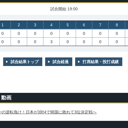
試合開始 19:00
1
2
3
4
5
6
7
8
0
0
0
0
0
0
0
0
0
0
0
3
0
0
0
0
試合結果トップ
試合経過
打席結果・投打成績
ト動画
かの逆転負け！日本が3対4で韓国に敗れて3位決定戦へ