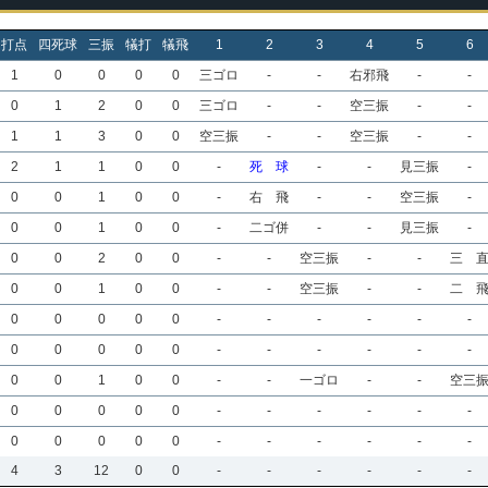
打点
四死球
三振
犠打
犠飛
1
2
3
4
5
6
1
0
0
0
0
三ゴロ
-
-
右邪飛
-
-
0
1
2
0
0
三ゴロ
-
-
空三振
-
-
1
1
3
0
0
空三振
-
-
空三振
-
-
2
1
1
0
0
-
死 球
-
-
見三振
-
0
0
1
0
0
-
右 飛
-
-
空三振
-
0
0
1
0
0
-
二ゴ併
-
-
見三振
-
0
0
2
0
0
-
-
空三振
-
-
三 
0
0
1
0
0
-
-
空三振
-
-
二 
0
0
0
0
0
-
-
-
-
-
-
0
0
0
0
0
-
-
-
-
-
-
0
0
1
0
0
-
-
一ゴロ
-
-
空三
0
0
0
0
0
-
-
-
-
-
-
0
0
0
0
0
-
-
-
-
-
-
4
3
12
0
0
-
-
-
-
-
-