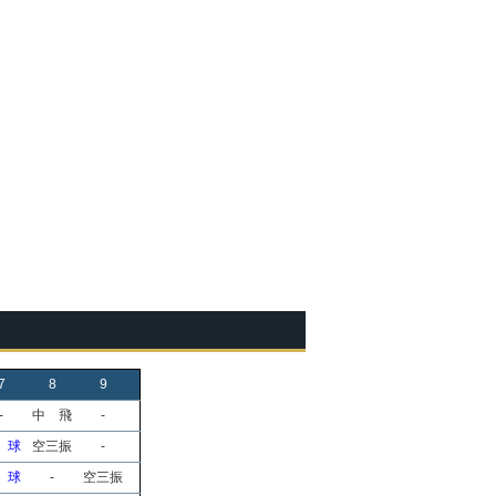
7
8
9
-
中 飛
-
 球
空三振
-
 球
-
空三振