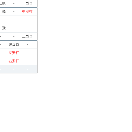
三振
-
一ゴロ
 飛
-
中安打
-
-
-
 飛
-
-
-
-
三ゴロ
-
遊ゴロ
-
-
左安打
-
-
右安打
-
-
-
-