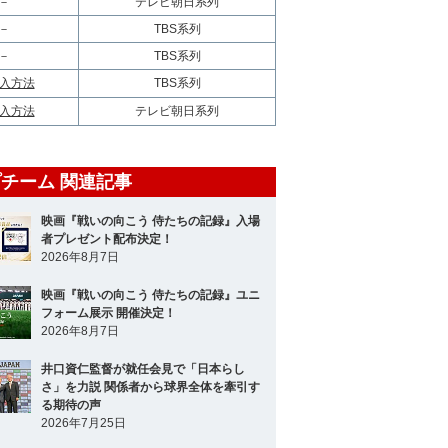
－
テレビ朝日系列
－
TBS系列
－
TBS系列
入方法
TBS系列
入方法
テレビ朝日系列
チーム 関連記事
映画『戦いの向こう 侍たちの記録』入場
者プレゼント配布決定！
2026年8月7日
映画『戦いの向こう 侍たちの記録』ユニ
フォーム展示 開催決定！
2026年8月7日
井口資仁監督が就任会見で「日本らし
さ」を力説 関係者から球界全体を牽引す
る期待の声
2026年7月25日