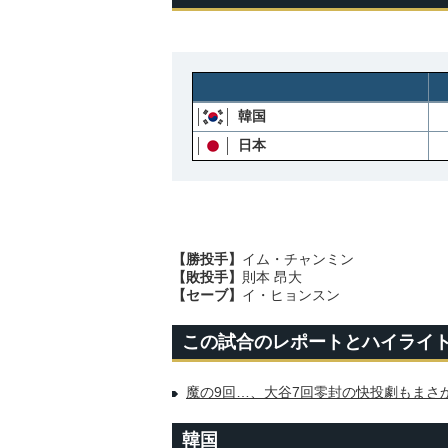
韓国
日本
【勝投手】
イム・チャンミン
【敗投手】
則本 昂大
【セーブ】
イ・ヒョンスン
この試合のレポートとハイライ
魔の9回…、大谷7回零封の快投劇もまさ
韓国