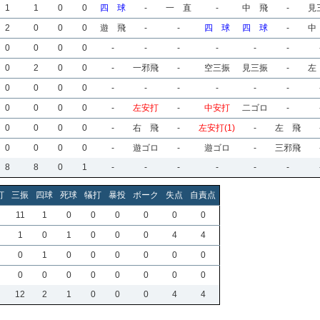
1
1
0
0
四 球
-
一 直
-
中 飛
-
見
2
0
0
0
遊 飛
-
-
四 球
四 球
-
中
0
0
0
0
-
-
-
-
-
-
0
2
0
0
-
一邪飛
-
空三振
見三振
-
左
0
0
0
0
-
-
-
-
-
-
0
0
0
0
-
左安打
-
中安打
二ゴロ
-
0
0
0
0
-
右 飛
-
左安打(1)
-
左 飛
0
0
0
0
-
遊ゴロ
-
遊ゴロ
-
三邪飛
8
8
0
1
-
-
-
-
-
-
打
三振
四球
死球
犠打
暴投
ボーク
失点
自責点
11
1
0
0
0
0
0
0
1
0
1
0
0
0
4
4
0
1
0
0
0
0
0
0
0
0
0
0
0
0
0
0
12
2
1
0
0
0
4
4