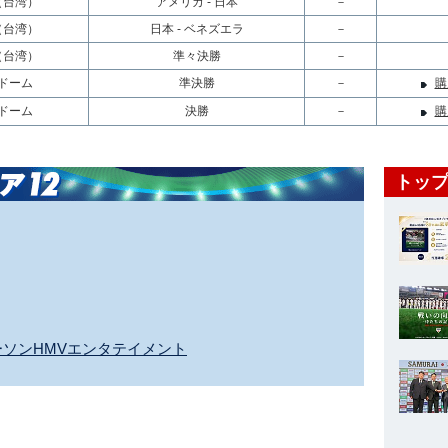
（台湾）
アメリカ - 日本
－
（台湾）
日本 - ベネズエラ
－
（台湾）
準々決勝
－
ドーム
準決勝
－
購
ドーム
決勝
－
購
トップ
y ローソンHMVエンタテイメント