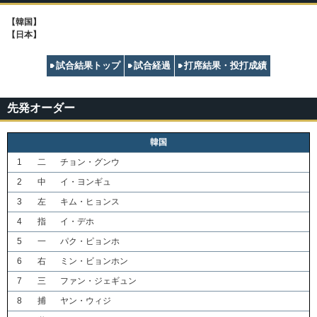
【韓国】
【日本】
試合結果トップ
試合経過
打席結果・投打成績
先発オーダー
韓国
1
二
チョン・グンウ
2
中
イ・ヨンギュ
3
左
キム・ヒョンス
4
指
イ・デホ
5
一
パク・ピョンホ
6
右
ミン・ビョンホン
7
三
ファン・ジェギュン
8
捕
ヤン・ウィジ