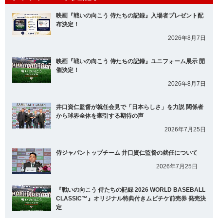
映画『戦いの向こう 侍たちの記録』入場者プレゼント配
布決定！
2026年8月7日
映画『戦いの向こう 侍たちの記録』ユニフォーム展示 開
催決定！
2026年8月7日
井口資仁監督が就任会見で「日本らしさ」を力説 関係者
から球界全体を牽引する期待の声
2026年7月25日
侍ジャパントップチーム 井口資仁監督の就任について
2026年7月25日
『戦いの向こう 侍たちの記録 2026 WORLD BASEBALL
CLASSIC™』オリジナル特典付きムビチケ前売券 発売決
定