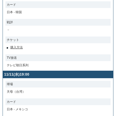
カード
日本 - 韓国
戦評
－
チケット
購入方法
TV放送
テレビ朝日系列
11/11(水)19:00
球場
天母（台湾）
カード
日本 - メキシコ