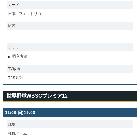
カード
日本 - プエルトリコ
戦評
－
チケット
購入方法
TV放送
TBS系列
世界野球WBSCプレミア12
11/08(日)19:00
球場
札幌ドーム