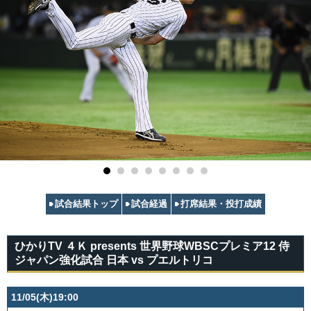
試合結果トップ
試合経過
打席結果・投打成績
ひかりTV ４Ｋ presents 世界野球WBSCプレミア12 侍
ジャパン強化試合 日本 vs プエルトリコ
11/05(木)19:00