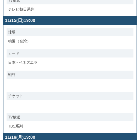
TV放送
テレビ朝日系列
11/15(日)19:00
球場
桃園（台湾）
カード
日本 - ベネズエラ
戦評
－
チケット
－
TV放送
TBS系列
11/16(月)19:00