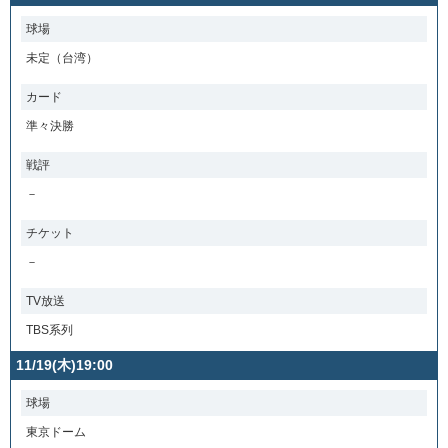
球場
未定（台湾）
カード
準々決勝
戦評
－
チケット
－
TV放送
TBS系列
11/19(木)19:00
球場
東京ドーム