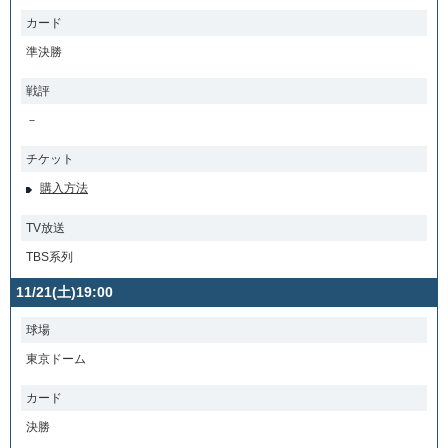
カード
準決勝
戦評
－
チケット
購入方法
TV放送
TBS系列
11/21(土)19:00
球場
東京ドーム
カード
決勝