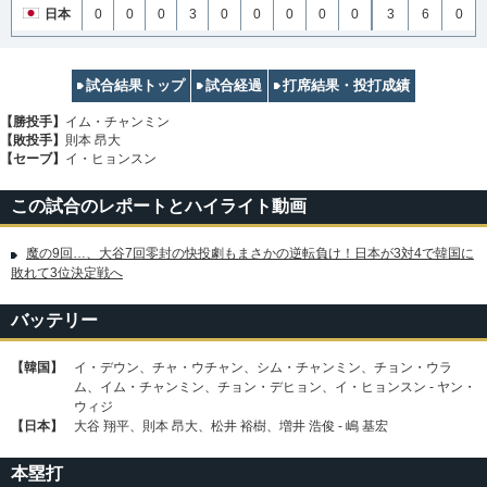
日本
0
0
0
3
0
0
0
0
0
3
6
0
試合結果トップ
試合経過
打席結果・投打成績
【勝投手】
イム・チャンミン
【敗投手】
則本 昂大
【セーブ】
イ・ヒョンスン
この試合のレポートとハイライト動画
魔の9回…、大谷7回零封の快投劇もまさかの逆転負け！日本が3対4で韓国に
敗れて3位決定戦へ
バッテリー
【韓国】
イ・デウン、チャ・ウチャン、シム・チャンミン、チョン・ウラ
ム、イム・チャンミン、チョン・デヒョン、イ・ヒョンスン - ヤン・
ウィジ
【日本】
大谷 翔平、則本 昂大、松井 裕樹、増井 浩俊 - 嶋 基宏
本塁打