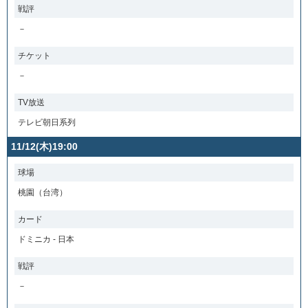
戦評
－
チケット
－
TV放送
テレビ朝日系列
11/12(木)19:00
球場
桃園（台湾）
カード
ドミニカ - 日本
戦評
－