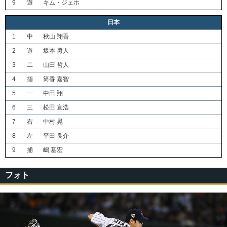
9
遊
キム・ジェホ
日本
1
中
秋山 翔吾
2
遊
坂本 勇人
3
二
山田 哲人
4
指
筒香 嘉智
5
一
中田 翔
6
三
松田 宣浩
7
右
中村 晃
8
左
平田 良介
9
捕
嶋 基宏
フォト