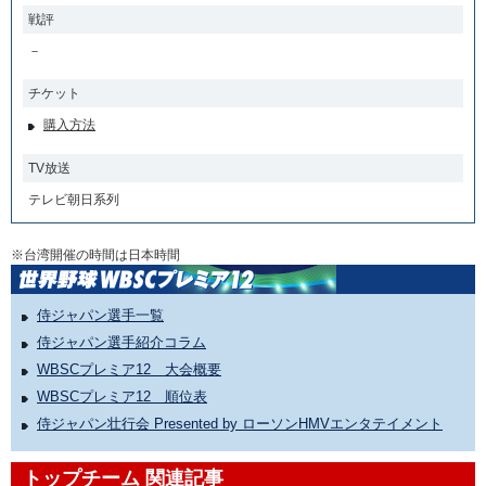
戦評
－
チケット
購入方法
TV放送
テレビ朝日系列
※台湾開催の時間は日本時間
侍ジャパン選手一覧
侍ジャパン選手紹介コラム
WBSCプレミア12 大会概要
WBSCプレミア12 順位表
侍ジャパン壮行会 Presented by ローソンHMVエンタテイメント
トップチーム 関連記事