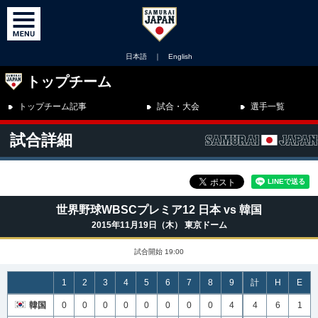
日本語
｜
English
トップチーム
トップチーム記事
試合・大会
選手一覧
試合詳細
世界野球WBSCプレミア12 日本 vs 韓国
2015年11月19日（木） 東京ドーム
試合開始 19:00
1
2
3
4
5
6
7
8
9
計
H
E
韓国
0
0
0
0
0
0
0
0
4
4
6
1