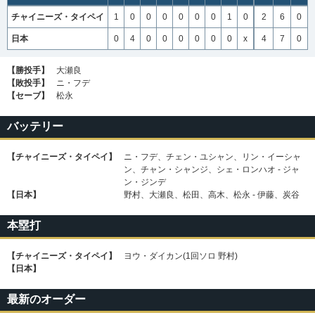
チャイニーズ・タイペイ
1
0
0
0
0
0
0
1
0
2
6
0
日本
0
4
0
0
0
0
0
0
x
4
7
0
【勝投手】
大瀬良
【敗投手】
ニ・フデ
【セーブ】
松永
バッテリー
【チャイニーズ・タイペイ】
ニ・フデ、チェン・ユシャン、リン・イーシャ
ン、チャン・シャンジ、シェ・ロンハオ - ジャ
ン・ジンデ
【日本】
野村、大瀬良、松田、高木、松永 - 伊藤、炭谷
本塁打
【チャイニーズ・タイペイ】
ヨウ・ダイカン(1回ソロ 野村)
【日本】
最新のオーダー