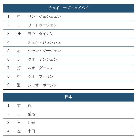
チャイニーズ・タイペイ
1
中
リン・ジェシュエン
2
二
リ・トゥーシェン
3
DH
ヨウ・ダイカン
4
一
チェン・ジュンシュ
5
右
ジャン・ジーシェン
6
走
クオ・ミンジェン
7
打
ルオ・グーロン
8
打
クオ・フーリン
9
遊
シャオ・ポーシン
日本
1
右
丸
2
二
菊池
3
三
川端
4
左
中田