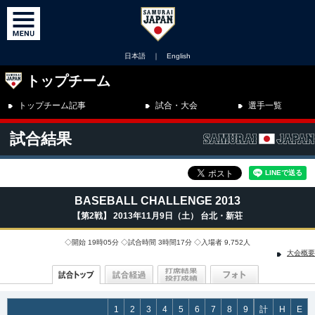
日本語
｜
English
トップチーム
トップチーム記事
試合・大会
選手一覧
試合結果
BASEBALL CHALLENGE 2013
【第2戦】 2013年11月9日（土） 台北・新荘
◇開始 19時05分 ◇試合時間 3時間17分 ◇入場者 9,752人
大会概要
1
2
3
4
5
6
7
8
9
計
H
E