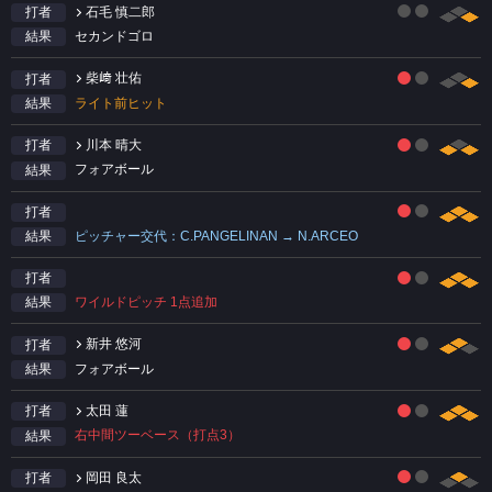
石毛 慎二郎
打者
セカンドゴロ
結果
柴﨑 壮佑
打者
ライト前ヒット
結果
川本 晴大
打者
フォアボール
結果
打者
ピッチャー交代：C.PANGELINAN → N.ARCEO
結果
打者
ワイルドピッチ 1点追加
結果
新井 悠河
打者
フォアボール
結果
太田 蓮
打者
右中間ツーベース（打点3）
結果
岡田 良太
打者