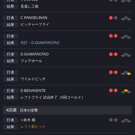
見逃し三振
結果
C.PANGELINAN
打者
ピッチャーフライ
結果
打者
代打：D.GUMATAOTAO
結果
D.GUMATAOTAO
打者
フォアボール
結果
打者
ワイルドピッチ
結果
D.BENAVENTE
打者
レフトフライ 試合終了（5回コールド）
結果
4回裏
日本の攻撃
鈴木 穰
打者
レフト前ヒット
結果