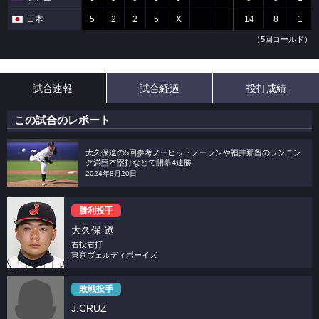
日本
5
2
2
5
X
14
8
1
（5回コールド）
試合速報
試合経過
投打成績
この試合のレポート
大久保遼の5回参考ノーヒットノーランや福井那留のランニン
グ満塁本塁打などで開幕4連勝
2024年8月20日
勝利投手
大久保 遼
右投右打
東京ヴェルディボーイズ
敗戦投手
J.CRUZ