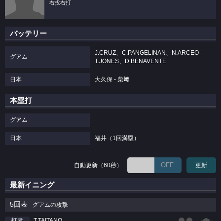
右投右打
バッテリー
J.CRUZ、C.PANGELINAN、N.ARCEO -
グアム
T.JONES、D.BENAVENTE
日本
大久保 - 柴﨑
本塁打
グアム
日本
福井（1回満塁）
OFF
自動更新（60秒）
更新
最新イニング
5回表
グアムの攻撃
T.TAITANO
打者