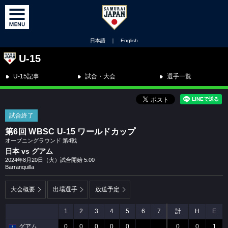
日本語
｜
English
U-15
U-15記事
試合・大会
選手一覧
試合終了
第6回 WBSC U-15 ワールドカップ
オープニングラウンド 第4戦
日本 vs グアム
2024年8月20日（火）試合開始 5:00
Barranquilla
大会概要
出場選手
放送予定
1
2
3
4
5
6
7
計
H
E
グアム
0
0
0
0
0
0
0
1