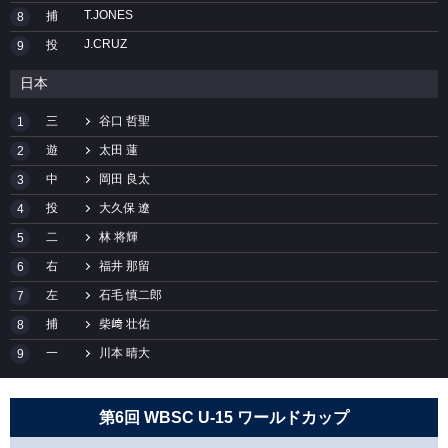
T.JONES
捕
8
J.CRUZ
投
9
日本
三
谷口 哲聖
1
遊
太田 蓮
2
中
岡田 良太
3
投
大久保 遼
4
二
林 将輝
5
右
福井 那留
6
左
石毛 慎二郎
7
捕
柴﨑 壮佑
8
一
川本 晴大
9
第6回 WBSC U-15 ワールドカップ