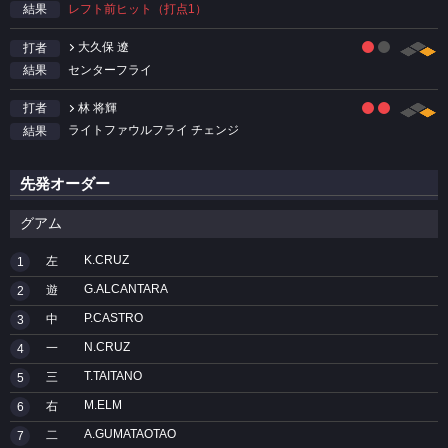
レフト前ヒット（打点1）
結果
大久保 遼
打者
センターフライ
結果
林 将輝
打者
ライトファウルフライ チェンジ
結果
先発オーダー
グアム
K.CRUZ
左
1
G.ALCANTARA
遊
2
P.CASTRO
中
3
N.CRUZ
一
4
T.TAITANO
三
5
M.ELM
右
6
A.GUMATAOTAO
二
7