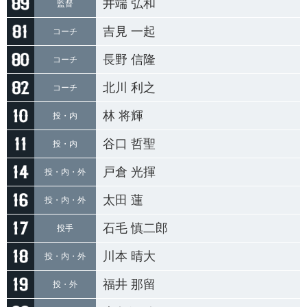
井端 弘和
監督
吉見 一起
コーチ
長野 信隆
コーチ
北川 利之
コーチ
林 将輝
投・内
谷口 哲聖
投・内
戸倉 光揮
投・内・外
太田 蓮
投・内・外
石毛 慎二郎
投手
川本 晴大
投・内・外
福井 那留
投・外