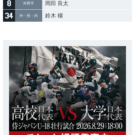
岡田 良太
外野手
鈴木 穰
外・投・内