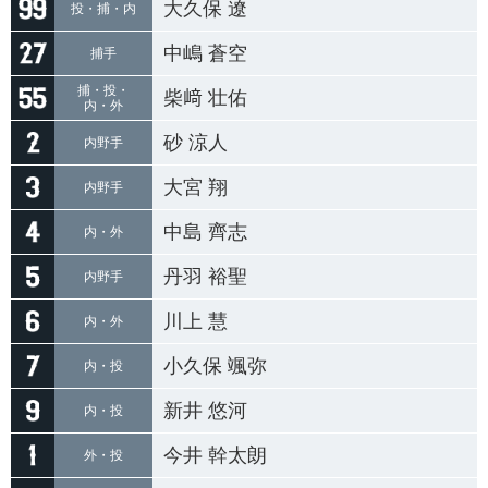
大久保 遼
投・捕・内
中嶋 蒼空
捕手
捕・投・
柴﨑 壮佑
内・外
砂 涼人
内野手
大宮 翔
内野手
中島 齊志
内・外
丹羽 裕聖
内野手
川上 慧
内・外
小久保 颯弥
内・投
新井 悠河
内・投
今井 幹太朗
外・投